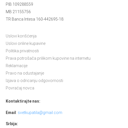
PIB 109288559
MB 21155756
TR Banca Intesa 160-442695-18
Uslovi korišćenja
Uslovi online kupavine
Politika privatnosti
Prava potrošača prilikom kupovine na internetu
Reklamacije
Pravo na odustajanje
Izjava o odricanju odgovornosti
Povraćaj novca
Kontaktirajte nas:
Email
:
svetkupatila@gmail.com
Srbija: