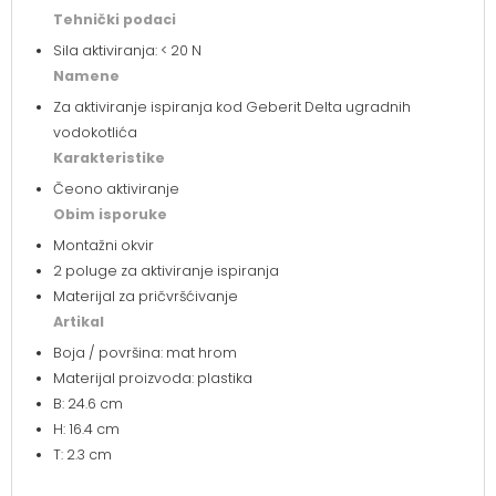
Tehnički podaci
Sila aktiviranja: < 20 N
Namene
Za aktiviranje ispiranja kod Geberit Delta ugradnih
vodokotlića
Karakteristike
Čeono aktiviranje
Obim isporuke
Montažni okvir
2 poluge za aktiviranje ispiranja
Materijal za pričvršćivanje
Artikal
Boja / površina: mat hrom
Materijal proizvoda: plastika
B: 24.6
cm
H: 16.4
cm
T: 2.3
cm