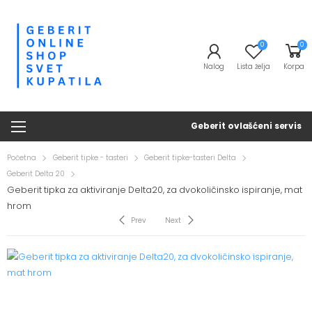
0
0
Nalog
Lista želja
Korpa
Geberit ovlašćeni servis
Početna
Geberit tipke - tasteri
Geberit tipke-tasteri Delta
Geberit Delta 20
Geberit tipka za aktiviranje Delta20, za dvokoličinsko ispiranje, mat
hrom
Prev
Next