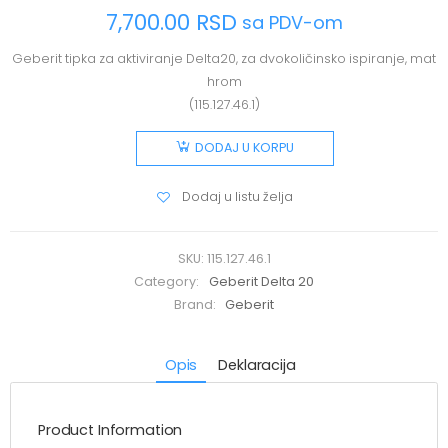
7,700.00
RSD
sa PDV-om
Geberit tipka za aktiviranje Delta20, za dvokoličinsko ispiranje, mat
hrom
(115.127.46.1)
DODAJ U KORPU
Dodaj u listu želja
SKU:
115.127.46.1
Category:
Geberit Delta 20
Brand:
Geberit
Opis
Deklaracija
Product Information