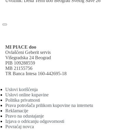
Uvoznik: Delta Term doo Beograd Svetog Save 26
MI PIACE doo
Ovlašćeni Geberit servis
Višegradska 24 Beograd
PIB 109288559
MB 21155756
TR Banca Intesa 160-442695-18
Uslovi korišćenja
Uslovi online kupavine
Politika privatnosti
Prava potrošača prilikom kupovine na internetu
Reklamacije
Pravo na odustajanje
Izjava o odricanju odgovornosti
Povraćaj novca