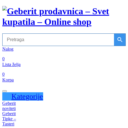
Nalog
0
Lista želja
0
Korpa
Kategorije
Geberit
noviteti
Geberit
Tipke –
Tasteri