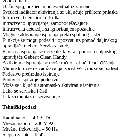
vodokotliću
Utični spoj, bezbedan od eventualne zamene
Svetleći indikator aktiviranja se uključuje prilikom prilaska
Infracrveni detektor korisnika
Infracrveno upravljanje, samopodešavajuće
Infracrvena detekcija sa ignorisanjem pozadine
Moguće aktiviranje ispiranja preko spoljnog tastera
Funkcije se mogu podesiti i opozvati uz pomoć daljinskog
upravljača Geberit Service-Handy
Funkcija ispiranja se može deaktivirati pomoću daljinskog
upravljača Geberit Clean-Handy
Aktiviranje ispiranja se može ručno isključiti radi čišćenja
Minimalno vreme zadržavanja ispred WC, može se podesiti
Podesivo prethodno ispiranje
Ponovno ispiranje, podesivo
Može se uključiti automatsko aktiviranje ispiranja
Lako se servisira i čisti
Lak za montažu i servisiranje
Tehnički podaci
Radni napon – 4,1 V DC
Mrežni napon – 230 V AC
Mrežna frekvencija – 50 Hz
Stepen zaštite – IP 45