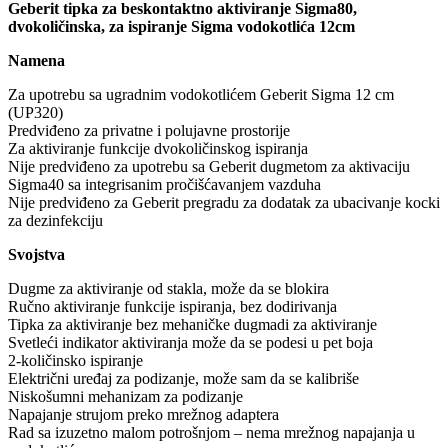
Geberit tipka za beskontaktno aktiviranje Sigma80,
dvokoličinska, za ispiranje Sigma vodokotlića 12cm
Namena
Za upotrebu sa ugradnim vodokotlićem Geberit Sigma 12 cm
(UP320)
Predviđeno za privatne i polujavne prostorije
Za aktiviranje funkcije dvokoličinskog ispiranja
Nije predviđeno za upotrebu sa Geberit dugmetom za aktivaciju
Sigma40 sa integrisanim pročišćavanjem vazduha
Nije predviđeno za Geberit pregradu za dodatak za ubacivanje kocki
za dezinfekciju
Svojstva
Dugme za aktiviranje od stakla, može da se blokira
Ručno aktiviranje funkcije ispiranja, bez dodirivanja
Tipka za aktiviranje bez mehaničke dugmadi za aktiviranje
Svetleći indikator aktiviranja može da se podesi u pet boja
2-količinsko ispiranje
Električni uređaj za podizanje, može sam da se kalibriše
Niskošumni mehanizam za podizanje
Napajanje strujom preko mrežnog adaptera
Rad sa izuzetno malom potrošnjom – nema mrežnog napajanja u