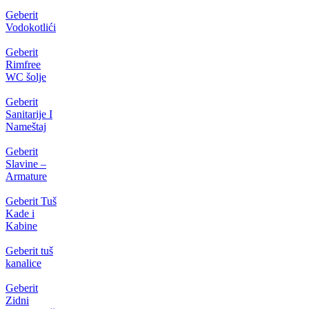
Geberit
Vodokotlići
Geberit
Rimfree
WC šolje
Geberit
Sanitarije I
Nameštaj
Geberit
Slavine –
Armature
Geberit Tuš
Kade i
Kabine
Geberit tuš
kanalice
Geberit
Zidni