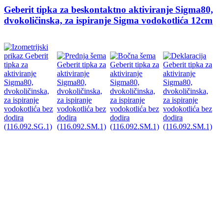
Geberit tipka za beskontaktno aktiviranje Sigma80,
dvokoličinska, za ispiranje Sigma vodokotlića 12cm