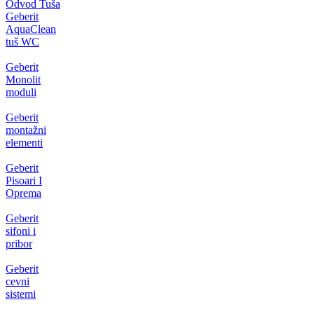
Odvod Tuša
Geberit
AquaClean
tuš WC
Geberit
Monolit
moduli
Geberit
montažni
elementi
Geberit
Pisoari I
Oprema
Geberit
sifoni i
pribor
Geberit
cevni
sistemi