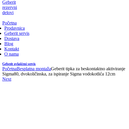
Geberit
rezervni
delovi
Početna
Prodavnica
Geberit servis
Dostava
Blog
Kontakt
O nama
Geberit ovlašćeni servis
Početna
Besplatna montaža
Geberit tipka za beskontaktno aktiviranje
Sigma80, dvokoličinska, za ispiranje Sigma vodokotlića 12cm
Next