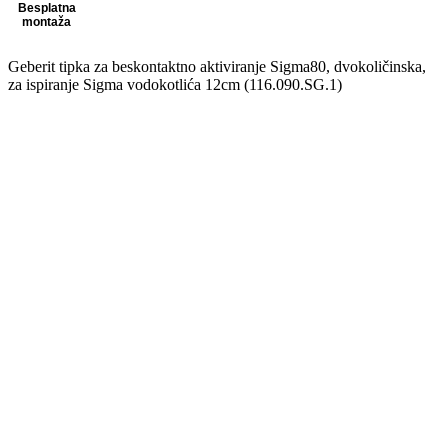
Besplatna
montaža
Geberit tipka za beskontaktno aktiviranje Sigma80, dvokoličinska,
za ispiranje Sigma vodokotlića 12cm (116.090.SG.1)