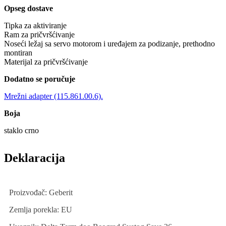
Opseg dostave
Tipka za aktiviranje
Ram za pričvršćivanje
Noseći ležaj sa servo motorom i uređajem za podizanje, prethodno
montiran
Materijal za pričvršćivanje
Dodatno se poručuje
Mrežni adapter (115.861.00.6).
Boja
staklo crno
Deklaracija
Proizvođač: Geberit
Zemlja porekla: EU