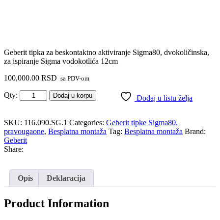
Geberit tipka za beskontaktno aktiviranje Sigma80, dvokoličinska,
za ispiranje Sigma vodokotlića 12cm
100,000.00
RSD
sa PDV-om
Qty:
Dodaj u korpu
Dodaj u listu želja
SKU:
116.090.SG.1
Categories:
Geberit tipke Sigma80,
pravougaone
,
Besplatna montaža
Tag:
Besplatna montaža
Brand:
Geberit
Share:
Opis
Deklaracija
Product Information