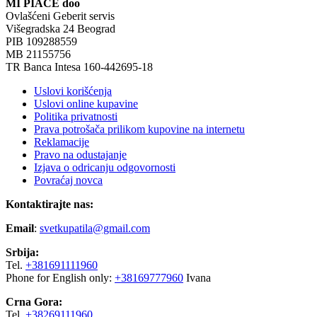
MI PIACE doo
Ovlašćeni Geberit servis
Višegradska 24 Beograd
PIB 109288559
MB 21155756
TR Banca Intesa 160-442695-18
Uslovi korišćenja
Uslovi online kupavine
Politika privatnosti
Prava potrošača prilikom kupovine na internetu
Reklamacije
Pravo na odustajanje
Izjava o odricanju odgovornosti
Povraćaj novca
Kontaktirajte nas:
Email
:
svetkupatila@gmail.com
Srbija:
Tel.
+381691111960
Phone for English only:
+38169777960
Ivana
Crna Gora:
Tel.
+38269111960