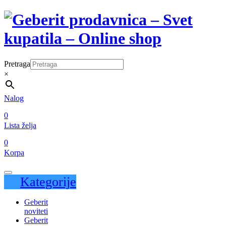
Pretraga
×
Nalog
0
Lista želja
0
Korpa
Kategorije
Geberit
noviteti
Geberit