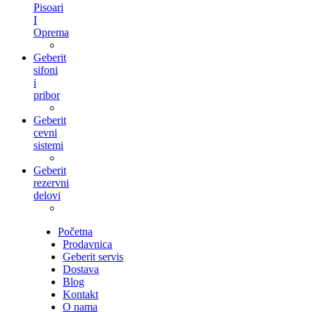
Pisoari
I
Oprema
Geberit
sifoni
i
pribor
Geberit
cevni
sistemi
Geberit
rezervni
delovi
Početna
Prodavnica
Geberit servis
Dostava
Blog
Kontakt
O nama