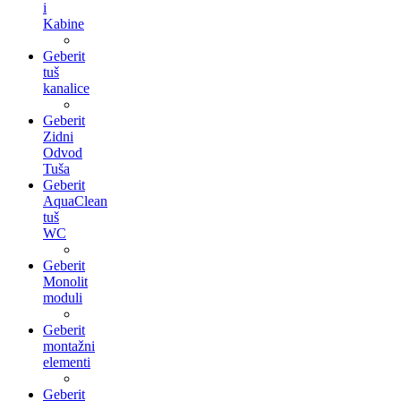
i
Kabine
Geberit
tuš
kanalice
Geberit
Zidni
Odvod
Tuša
Geberit
AquaClean
tuš
WC
Geberit
Monolit
moduli
Geberit
montažni
elementi
Geberit