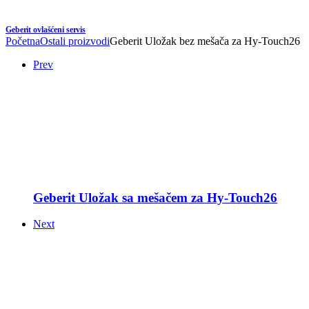
Geberit ovlašćeni servis
Početna
Ostali proizvodi
Geberit Uložak bez mešača za Hy-Touch26
Prev
Geberit Uložak sa mešačem za Hy-Touch26
Next