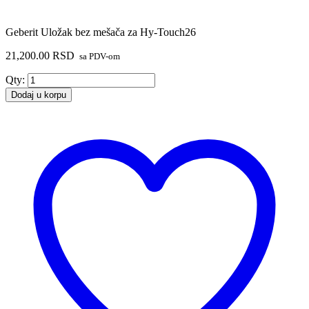
Geberit Uložak bez mešača za Hy-Touch26
21,200.00
RSD
sa PDV-om
Geberit
Qty:
Uložak
Dodaj u korpu
bez
mešača
za
Hy-
Touch26
količina