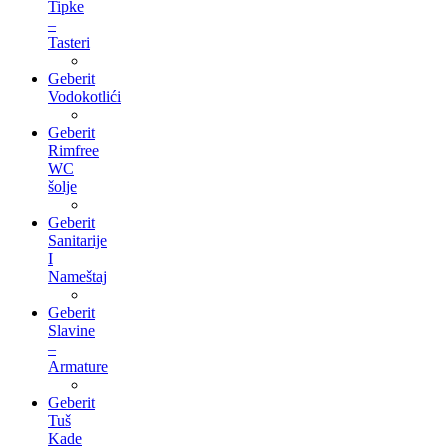
Tipke
–
Tasteri
Geberit
Vodokotlići
Geberit
Rimfree
WC
šolje
Geberit
Sanitarije
I
Nameštaj
Geberit
Slavine
–
Armature
Geberit
Tuš
Kade