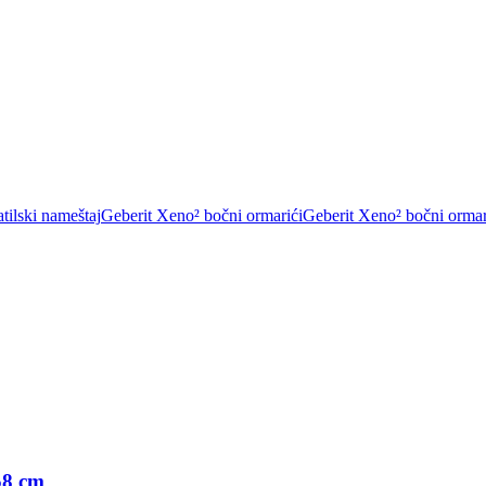
tilski nameštaj
Geberit Xeno² bočni ormarići
Geberit Xeno² bočni ormar
58 cm