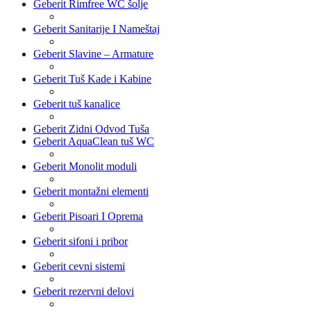
Geberit Rimfree WC šolje
Geberit Sanitarije I Nameštaj
Geberit Slavine – Armature
Geberit Tuš Kade i Kabine
Geberit tuš kanalice
Geberit Zidni Odvod Tuša
Geberit AquaClean tuš WC
Geberit Monolit moduli
Geberit montažni elementi
Geberit Pisoari I Oprema
Geberit sifoni i pribor
Geberit cevni sistemi
Geberit rezervni delovi