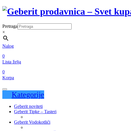
Pretraga
×
Nalog
0
Lista želja
0
Korpa
Kategorije
Geberit noviteti
Geberit Tipke – Tasteri
Geberit Vodokotlići