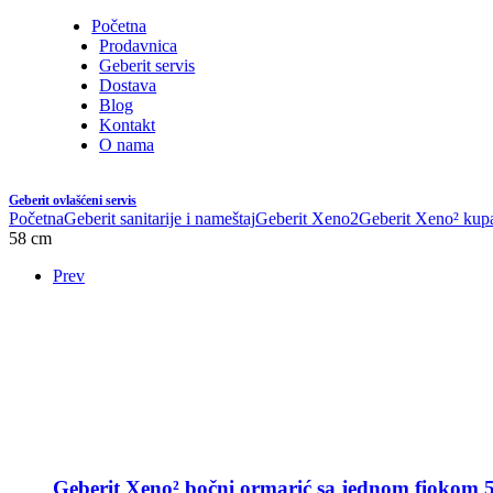
Početna
Prodavnica
Geberit servis
Dostava
Blog
Kontakt
O nama
Geberit ovlašćeni servis
Početna
Geberit sanitarije i nameštaj
Geberit Xeno2
Geberit Xeno² kupa
58 cm
Prev
Geberit Xeno² bočni ormarić sa jednom fiokom 