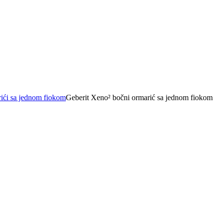
ići sa jednom fiokom
Geberit Xeno² bočni ormarić sa jednom fiokom