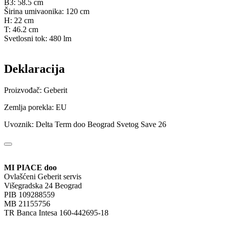
B3: 58.5 cm
Širina umivaonika: 120 cm
H: 22 cm
T: 46.2 cm
Svetlosni tok: 480 lm
Deklaracija
Proizvođač: Geberit
Zemlja porekla: EU
Uvoznik: Delta Term doo Beograd Svetog Save 26
MI PIACE doo
Ovlašćeni Geberit servis
Višegradska 24 Beograd
PIB 109288559
MB 21155756
TR Banca Intesa 160-442695-18