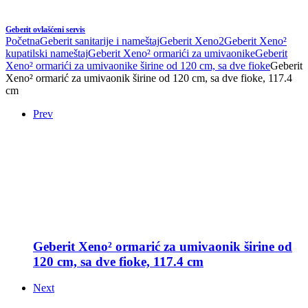
Geberit ovlašćeni servis
Početna
Geberit sanitarije i nameštaj
Geberit Xeno2
Geberit Xeno²
kupatilski nameštaj
Geberit Xeno² ormarići za umivaonike
Geberit
Xeno² ormarići za umivaonike širine od 120 cm, sa dve fioke
Geberit
Xeno² ormarić za umivaonik širine od 120 cm, sa dve fioke, 117.4
cm
Prev
Geberit Xeno² ormarić za umivaonik širine od
120 cm, sa dve fioke, 117.4 cm
Next