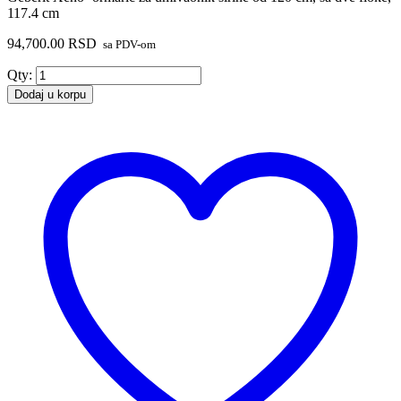
117.4 cm
94,700.00
RSD
sa PDV-om
Geberit
Qty:
Xeno²
Dodaj u korpu
ormarić
za
umivaonik
širine
od
120
cm,
sa
dve
fioke,
117.4
cm
količina