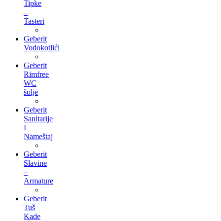
Tipke
–
Tasteri
Geberit
Vodokotlići
Geberit
Rimfree
WC
šolje
Geberit
Sanitarije
I
Nameštaj
Geberit
Slavine
–
Armature
Geberit
Tuš
Kade