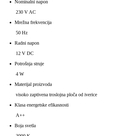
Nominalni napon
230 V AC
Mrežna frekvencija
50 Hz
Radni napon
12 V DC
Potrošnja struje
4 W
Materijal proizvoda
visoko zaptivena troslojna ploča od iverice
Klasa energetske efikasnosti
A++
Boja svetla
3000 K