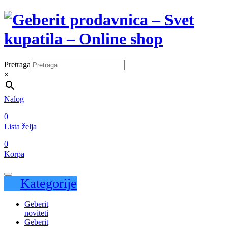
Pretraga
×
Nalog
0
Lista želja
0
Korpa
Kategorije
Geberit
noviteti
Geberit