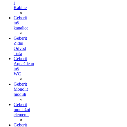
i
Kabine
Geberit
tuš
kanalice
Geberit
Zidni
Odvod
Tuša
Geberit
AquaClean
tuš
WC
Geberit
Monolit
moduli
Geberit
montažni
elementi
Geberit