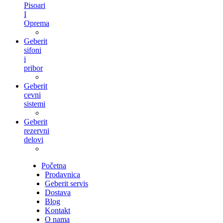
Pisoari
I
Oprema
Geberit
sifoni
i
pribor
Geberit
cevni
sistemi
Geberit
rezervni
delovi
Početna
Prodavnica
Geberit servis
Dostava
Blog
Kontakt
O nama