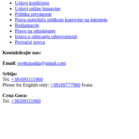
Uslovi korišćenja
Uslovi online kupavine
Politika privatnosti
Prava potrošača prilikom kupovine na internetu
Reklamacije
Pravo na odustajanje
Izjava o odricanju odgovornosti
Povraćaj novca
Kontaktirajte nas:
Email
:
svetkupatila@gmail.com
Srbija:
Tel.
+381691111960
Phone for English only:
+38169777960
Ivana
Crna Gora:
Tel.
+38269111960