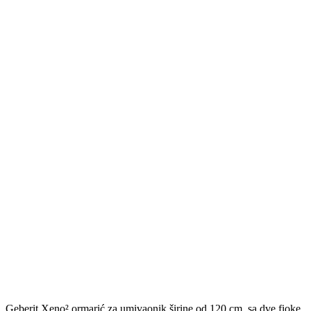
Geberit Xeno² ormarić za umivaonik širine od 120 cm, sa dve fioke,