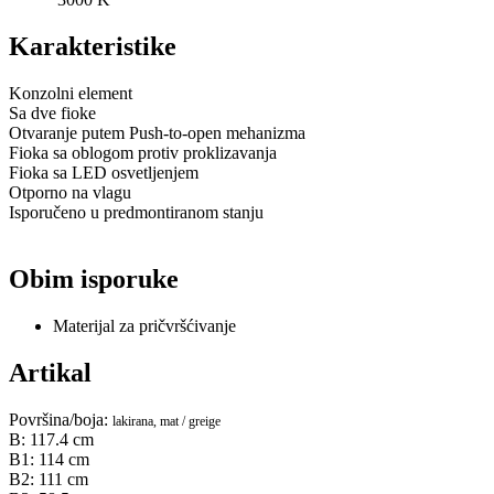
Karakteristike
Konzolni element
Sa dve fioke
Otvaranje putem Push-to-open mehanizma
Fioka sa oblogom protiv proklizavanja
Fioka sa LED osvetljenjem
Otporno na vlagu
Isporučeno u predmontiranom stanju
Obim isporuke
Materijal za pričvršćivanje
Artikal
Površina/boja:
lakirana, mat / greige
B: 117.4 cm
B1: 114 cm
B2: 111 cm