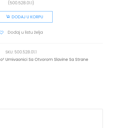
(500.528.01.1)
DODAJ U KORPU
Dodaj u listu želja
SKU:
500.528.01.1
o² Umivaonici Sa Otvorom Slavine Sa Strane