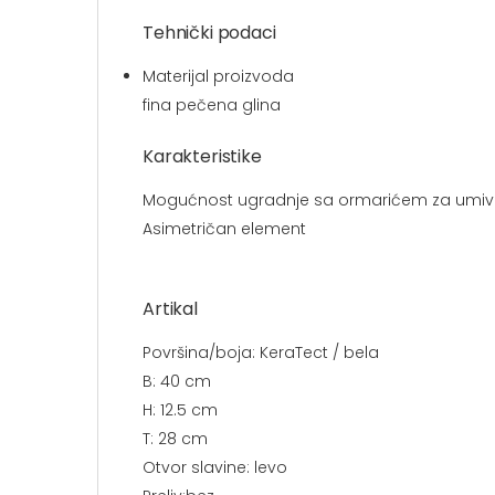
Tehnički podaci
Materijal proizvoda
fina pečena glina
Karakteristike
Mogućnost ugradnje sa ormarićem za umiv
Asimetričan element
Artikal
Površina/boja: KeraTect / bela
B: 40 cm
H: 12.5 cm
T: 28 cm
Otvor slavine: levo