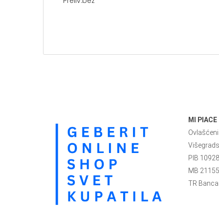
Preliv:bez
MI PIACE
Ovlašćeni 
Višegrad
PIB 1092
MB 2115
TR Banca 