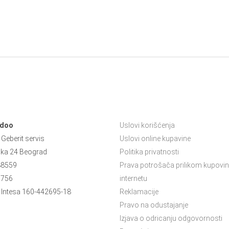
 doo
Uslovi korišćenja
Geberit servis
Uslovi online kupavine
ska 24 Beograd
Politika privatnosti
88559
Prava potrošača prilikom kupovin
5756
internetu
Intesa 160-442695-18
Reklamacije
Pravo na odustajanje
Izjava o odricanju odgovornosti