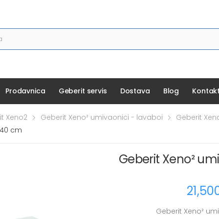
Prodavnica
Geberit servis
Dostava
Blog
Kontak
it Xeno2
Geberit Xeno² umivaonici - lavaboi
Geberit Xen
 40 cm
Geberit Xeno² umi
21,50
Geberit Xeno² umi