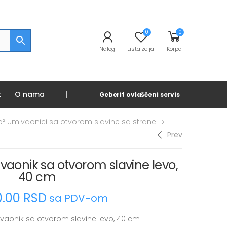
0
0
Nalog
Lista želja
Korpa
t
O nama
Geberit ovlašćeni servis
o² umivaonici sa otvorom slavine sa strane
Prev
vaonik sa otvorom slavine levo,
40 cm
0.00
RSD
sa PDV-om
vaonik sa otvorom slavine levo, 40 cm