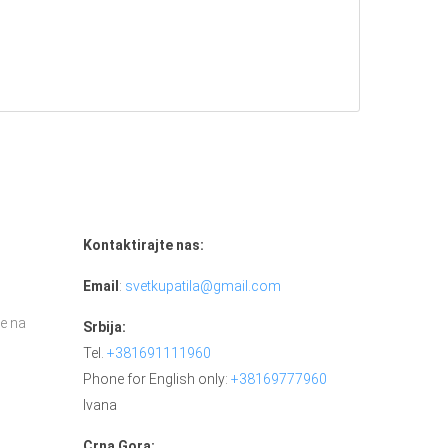
Kontaktirajte nas:
Email
:
svetkupatila@gmail.com
e na
Srbija:
Tel.
+381691111960
Phone for English only:
+38169777960
Ivana
Crna Gora: