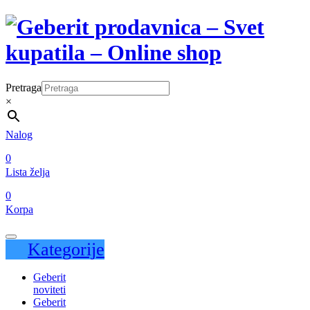
Pretraga
×
Nalog
0
Lista želja
0
Korpa
Kategorije
Geberit
noviteti
Geberit