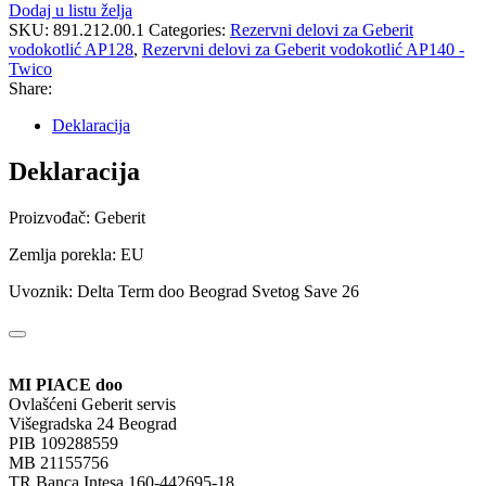
Dodaj u listu želja
SKU:
891.212.00.1
Categories:
Rezervni delovi za Geberit
vodokotlić AP128
,
Rezervni delovi za Geberit vodokotlić AP140 -
Twico
Share:
Deklaracija
Deklaracija
Proizvođač: Geberit
Zemlja porekla: EU
Uvoznik: Delta Term doo Beograd Svetog Save 26
MI PIACE doo
Ovlašćeni Geberit servis
Višegradska 24 Beograd
PIB 109288559
MB 21155756
TR Banca Intesa 160-442695-18