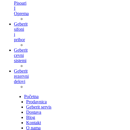
Pisoari
I
Oprema
Geberit
sifoni
i
pribor
Geberit
cevni
sistemi
Geberit
rezervni
delovi
Početna
Prodavnica
Geberit servis
Dostava
Blog
Kontakt
O nama