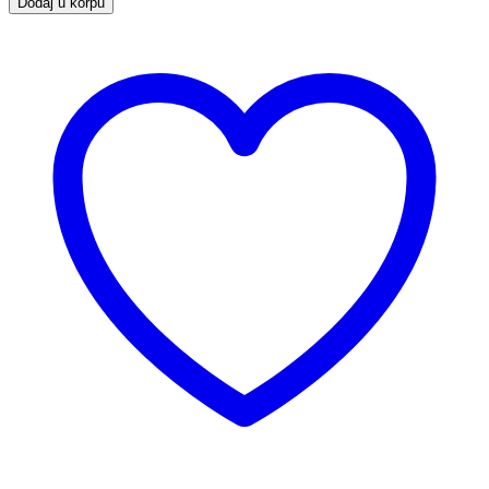
Dodaj u korpu
prsten
za
dihtung
odvodnog
ventila
količina