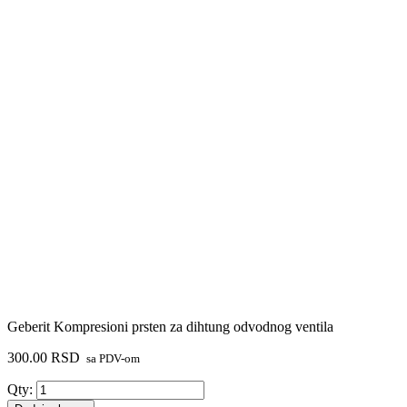
Geberit Kompresioni prsten za dihtung odvodnog ventila
300.00
RSD
sa PDV-om
Geberit
Qty:
Kompresioni