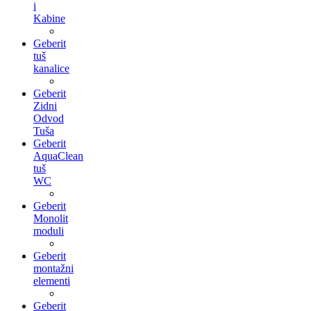
i
Kabine
Geberit
tuš
kanalice
Geberit
Zidni
Odvod
Tuša
Geberit
AquaClean
tuš
WC
Geberit
Monolit
moduli
Geberit
montažni
elementi
Geberit