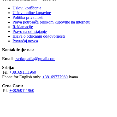
Uslovi korišćenja
Uslovi online kupavine
Politika privatnosti
Prava potrošača prilikom kupovine na internetu
Reklamacije
Pravo na odustajanje
Izjava o odricanju odgovornosti
Povraćaj novca
Kontaktirajte nas:
Email
:
svetkupatila@gmail.com
Srbija:
Tel.
+381691111960
Phone for English only:
+38169777960
Ivana
Crna Gora:
Tel.
+38269111960