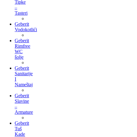
Tipke
–
Tasteri
Geberit
Vodokotlići
Geberit
Rimfree
WC
šolje
Geberit
Sanitarije
I
Nameštaj
Geberit
Slavine
–
Armature
Geberit
Tuš
Kade