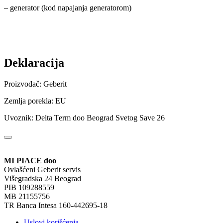
– generator (kod napajanja generatorom)
Deklaracija
Proizvođač: Geberit
Zemlja porekla: EU
Uvoznik: Delta Term doo Beograd Svetog Save 26
MI PIACE doo
Ovlašćeni Geberit servis
Višegradska 24 Beograd
PIB 109288559
MB 21155756
TR Banca Intesa 160-442695-18
Uslovi korišćenja