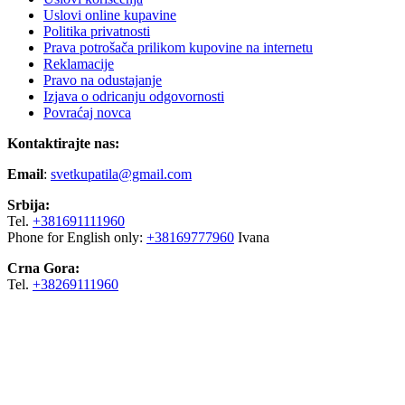
Uslovi online kupavine
Politika privatnosti
Prava potrošača prilikom kupovine na internetu
Reklamacije
Pravo na odustajanje
Izjava o odricanju odgovornosti
Povraćaj novca
Kontaktirajte nas:
Email
:
svetkupatila@gmail.com
Srbija:
Tel.
+381691111960
Phone for English only:
+38169777960
Ivana
Crna Gora:
Tel.
+38269111960