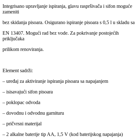
Integrisano upravljanje ispiranja, glavu raspršivača i sifon moguće
zameniti
bez skidanja pisoara. Osigurano ispiranje pisoara s 0,5 l u skladu sa
EN 13407. Mogući rad bez vode. Za pokrivanje postojećih
priključaka
prilikom renoviranja.
Element sadrži:
– uređaj za aktiviranje ispiranja pisoara sa napajanjem
– isisavajući sifon pisoara
– poklopac odvoda
– dovodnu i odvodnu garnituru
– pričvrsni materijal
– 2 alkalne baterije tip AA, 1,5 V (kod baterijskog napajanja)