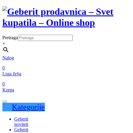
Pretraga
×
Nalog
0
Lista želja
0
Korpa
Kategorije
Geberit
noviteti
Geberit