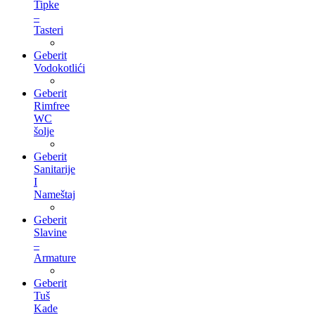
Tipke
–
Tasteri
Geberit
Vodokotlići
Geberit
Rimfree
WC
šolje
Geberit
Sanitarije
I
Nameštaj
Geberit
Slavine
–
Armature
Geberit
Tuš
Kade