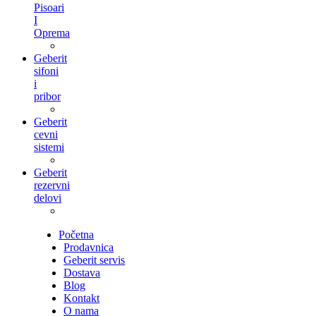
Pisoari
I
Oprema
Geberit
sifoni
i
pribor
Geberit
cevni
sistemi
Geberit
rezervni
delovi
Početna
Prodavnica
Geberit servis
Dostava
Blog
Kontakt
O nama