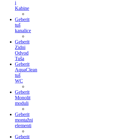
i
Kabine
Geberit
tuš
kanalice
Geberit
Zidni
Odvod
Tuša
Geberit
AquaClean
tuš
WC
Geberit
Monolit
moduli
Geberit
montažni
elementi
Geberit