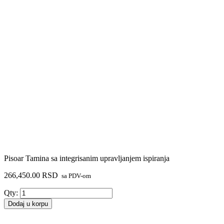
Pisoar Tamina sa integrisanim upravljanjem ispiranja
266,450.00
RSD
sa PDV-om
Pisoar
Qty:
Tamina
Dodaj u korpu
sa
integrisanim