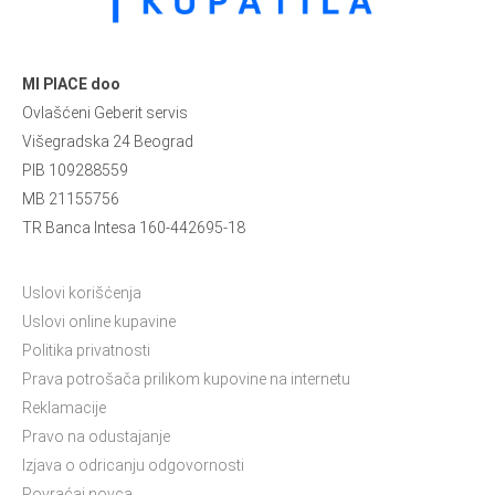
MI PIACE doo
Ovlašćeni Geberit servis
Višegradska 24 Beograd
PIB 109288559
MB 21155756
TR Banca Intesa 160-442695-18
Uslovi korišćenja
Uslovi online kupavine
Politika privatnosti
Prava potrošača prilikom kupovine na internetu
Reklamacije
Pravo na odustajanje
Izjava o odricanju odgovornosti
Povraćaj novca