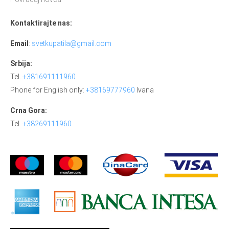
Kontaktirajte nas:
Email
:
svetkupatila@gmail.com
Srbija:
Tel.
+381691111960
Phone for English only:
+38169777960
Ivana
Crna Gora:
Tel.
+38269111960