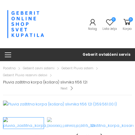
0
0
Nalog
Lista želja
Korpa
Geberit ovlašćeni servis
Početna
Geberit cevni sistemi
Geberit Pluvia sistem
Geberit Pluvia rezervni delovi
Pluvia zaštitna korpa (košara) slivnika fi56 12l
Next