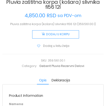
Pluvia zaštitna korpa (košara) slivnika
fi56 12l
4,850.00
RSD
sa PDV-om
Pluvia zaštitna korpa (košara) slivnika fi56 12l (359.561.00.1)
DODAJ U KORPU
Dodaj u listu želja
SKU:
359.561.00.1
Category:
Geberit Pluvia Rezervni Delovi
Opis
Deklaracija
Product Information
Namena