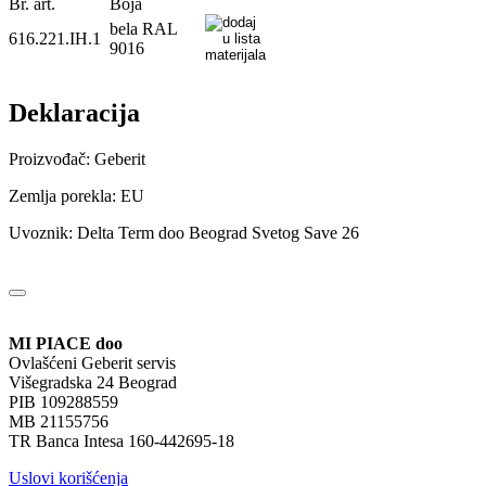
Br. art.
Boja
bela RAL
616.221.IH.1
9016
Deklaracija
Proizvođač: Geberit
Zemlja porekla: EU
Uvoznik: Delta Term doo Beograd Svetog Save 26
MI PIACE doo
Ovlašćeni Geberit servis
Višegradska 24 Beograd
PIB 109288559
MB 21155756
TR Banca Intesa 160-442695-18
Uslovi korišćenja