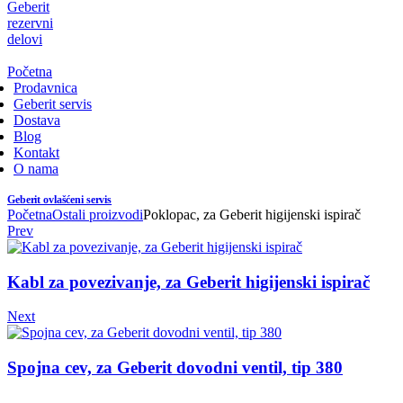
Geberit
rezervni
delovi
Početna
Prodavnica
Geberit servis
Dostava
Blog
Kontakt
O nama
Geberit ovlašćeni servis
Početna
Ostali proizvodi
Poklopac, za Geberit higijenski ispirač
Prev
Kabl za povezivanje, za Geberit higijenski ispirač
Next
Spojna cev, za Geberit dovodni ventil, tip 380