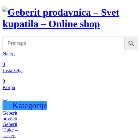
Nalog
0
Lista želja
0
Korpa
Kategorije
Geberit
noviteti
Geberit
Tipke –
Tasteri