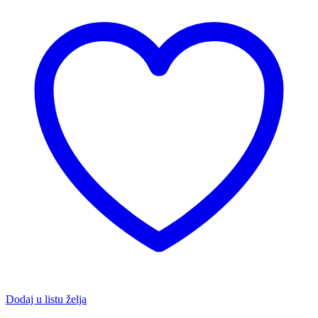
higijenski
ispirač
količina
Dodaj u listu želja