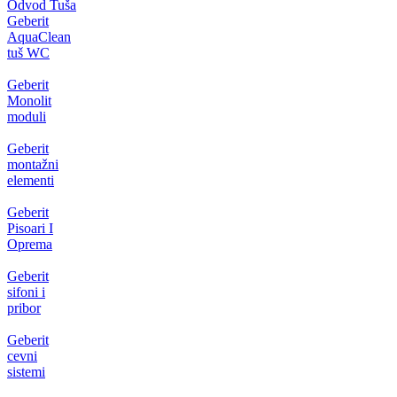
Odvod Tuša
Geberit
AquaClean
tuš WC
Geberit
Monolit
moduli
Geberit
montažni
elementi
Geberit
Pisoari I
Oprema
Geberit
sifoni i
pribor
Geberit
cevni
sistemi