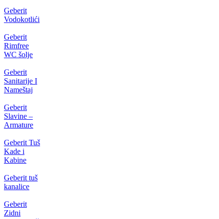
Geberit
Vodokotlići
Geberit
Rimfree
WC šolje
Geberit
Sanitarije I
Nameštaj
Geberit
Slavine –
Armature
Geberit Tuš
Kade i
Kabine
Geberit tuš
kanalice
Geberit
Zidni