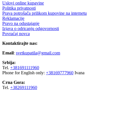
Uslovi online kupavine
Politika privatnosti
Prava potrošača prilikom kupovine na internetu
Reklamacije
Pravo na odustajanje
Izjava o odricanju odgovornosti
Povraćaj novca
Kontaktirajte nas:
Email
:
svetkupatila@gmail.com
Srbija:
Tel.
+381691111960
Phone for English only:
+38169777960
Ivana
Crna Gora:
Tel.
+38269111960