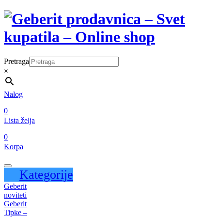
Pretraga
×
Nalog
0
Lista želja
0
Korpa
Kategorije
Geberit
noviteti
Geberit
Tipke –