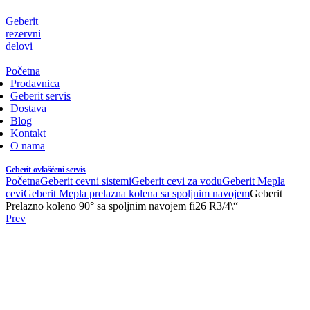
Geberit
rezervni
delovi
Početna
Prodavnica
Geberit servis
Dostava
Blog
Kontakt
O nama
Geberit ovlašćeni servis
Početna
Geberit cevni sistemi
Geberit cevi za vodu
Geberit Mepla
cevi
Geberit Mepla prelazna kolena sa spoljnim navojem
Geberit
Prelazno koleno 90° sa spoljnim navojem fi26 R3/4\“
Prev