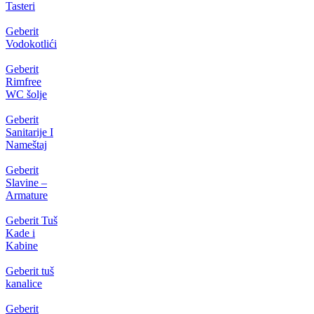
Tasteri
Geberit
Vodokotlići
Geberit
Rimfree
WC šolje
Geberit
Sanitarije I
Nameštaj
Geberit
Slavine –
Armature
Geberit Tuš
Kade i
Kabine
Geberit tuš
kanalice
Geberit