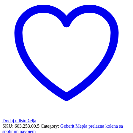
spoljnim
navojem
fi26
R3/4\"
količina
Dodaj u listu želja
SKU:
603.253.00.5
Category:
Geberit Mepla prelazna kolena sa
spoljnim navojem