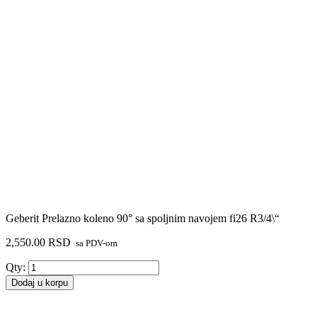
Geberit Prelazno koleno 90° sa spoljnim navojem fi26 R3/4\“
2,550.00
RSD
sa PDV-om
Geberit
Qty:
Prelazno
Dodaj u korpu
koleno
90°
sa