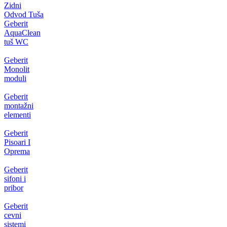
Zidni
Odvod Tuša
Geberit
AquaClean
tuš WC
Geberit
Monolit
moduli
Geberit
montažni
elementi
Geberit
Pisoari I
Oprema
Geberit
sifoni i
pribor
Geberit
cevni
sistemi