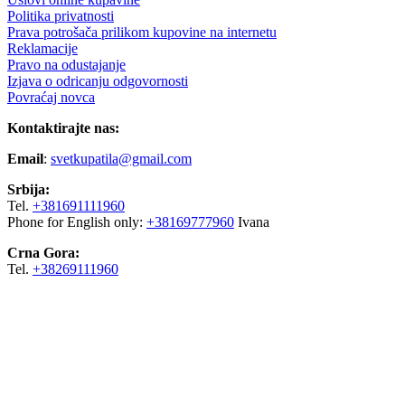
Politika privatnosti
Prava potrošača prilikom kupovine na internetu
Reklamacije
Pravo na odustajanje
Izjava o odricanju odgovornosti
Povraćaj novca
Kontaktirajte nas:
Email
:
svetkupatila@gmail.com
Srbija:
Tel.
+381691111960
Phone for English only:
+38169777960
Ivana
Crna Gora:
Tel.
+38269111960