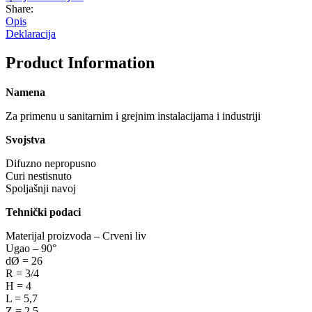
Share:
Opis
Deklaracija
Product Information
Namena
Za primenu u sanitarnim i grejnim instalacijama i industriji
Svojstva
Difuzno nepropusno
Curi nestisnuto
Spoljašnji navoj
Tehnički podaci
Materijal proizvoda – Crveni liv
Ugao – 90°
dØ = 26
R = 3/4
H = 4
L = 5,7
Z = 2,5