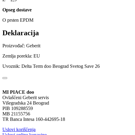
Opseg dostave
O prsten EPDM
Deklaracija
Proizvođač: Geberit
Zemlja porekla: EU
Uvoznik: Delta Term doo Beograd Svetog Save 26
MI PIACE doo
Ovlašćeni Geberit servis
Višegradska 24 Beograd
PIB 109288559
MB 21155756
TR Banca Intesa 160-442695-18
Uslovi korišćenja
Uslovi online kupavine