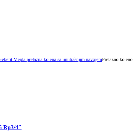
Geberit Mepla prelazna kolena sa unutrašnjim navojem
Prelazno koleno
26 Rp3/4″