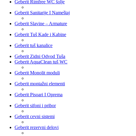
Geberit Rimfree WC šolje
Geberit Sanitarije I Nameštaj
Geberit Slavine – Armature
Geberit Tuš Kade i Kabine
Geberit tuš kanalice
Geberit Zidni Odvod Tuša
Geberit AquaClean tuš WC
Geberit Monolit moduli
Geberit montažni elementi
Geberit Pisoari I Oprema
Geberit sifoni i pribor
Geberit cevni sistemi
Geberit rezervni delovi