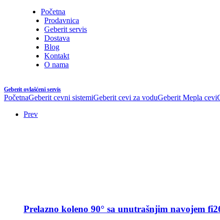
Početna
Prodavnica
Geberit servis
Dostava
Blog
Kontakt
O nama
Geberit ovlašćeni servis
Početna
Geberit cevni sistemi
Geberit cevi za vodu
Geberit Mepla cevi
Prev
Prelazno koleno 90° sa unutrašnjim navojem fi