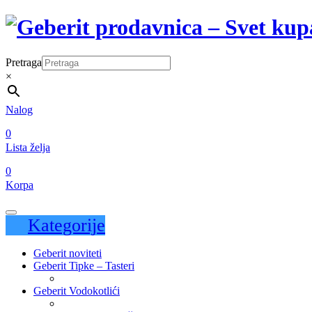
Pretraga
×
Nalog
0
Lista želja
0
Korpa
Kategorije
Geberit noviteti
Geberit Tipke – Tasteri
Geberit Vodokotlići