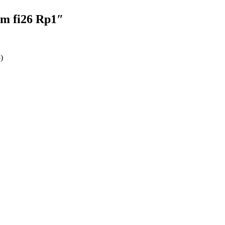
em fi26 Rp1″
)