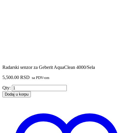
Radarski senzor za Geberit AquaClean 4000/Sela
5,500.00
RSD
sa PDV-om
Radarski
Qty:
senzor
Dodaj u korpu
za
Geberit
AquaClean
4000/Sela
količina