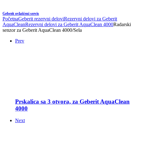
Geberit ovlašćeni servis
Početna
Geberit rezervni delovi
Rezervni delovi za Geberit
AquaClean
Rezervni delovi za Geberit AquaClean 4000
Radarski
senzor za Geberit AquaClean 4000/Sela
Prev
Prskalica sa 3 otvora, za Geberit AquaClean
4000
Next