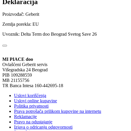
Deklaracija
Proizvođač: Geberit
Zemlja porekla: EU
Uvoznik: Delta Term doo Beograd Svetog Save 26
MI PIACE doo
Ovlašćeni Geberit servis
Višegradska 24 Beograd
PIB 109288559
MB 21155756
TR Banca Intesa 160-442695-18
Uslovi korišćenja
Uslovi online kupavine
Politika privatnosti
Prava potrošača prilikom kupovine na internetu
Reklamacije
Pravo na odustajanje
Izjava o odricanju odgovornosti