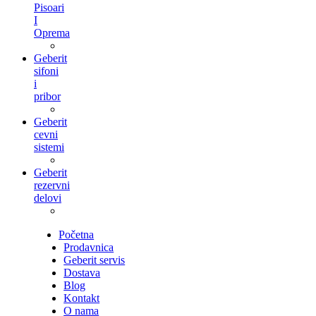
Pisoari
I
Oprema
Geberit
sifoni
i
pribor
Geberit
cevni
sistemi
Geberit
rezervni
delovi
Početna
Prodavnica
Geberit servis
Dostava
Blog
Kontakt
O nama