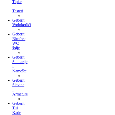
Tipke
–
Tasteri
Geberit
Vodokotlići
Geberit
Rimfree
WC
šolje
Geberit
Sanitarije
I
Nameštaj
Geberit
Slavine
–
Armature
Geberit
Tuš
Kade