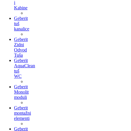
i
Kabine
Geberit
tuš
kanalice
Geberit
Zidni
Odvod
Tuša
Geberit
AquaClean
tuš
WC
Geberit
Monolit
moduli
Geberit
montažni
elementi
Geberit