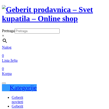
Pretraga
×
Nalog
0
Lista želja
0
Korpa
Kategorije
Geberit
noviteti
Geberit