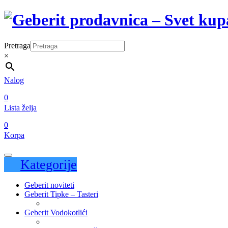
Pretraga
×
Nalog
0
Lista želja
0
Korpa
Kategorije
Geberit noviteti
Geberit Tipke – Tasteri
Geberit Vodokotlići