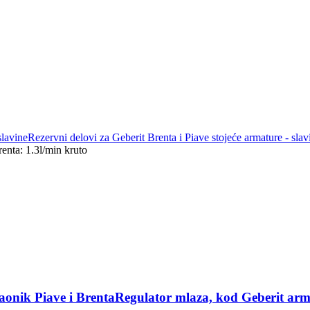
slavine
Rezervni delovi za Geberit Brenta i Piave stojeće armature - slav
enta: 1.3l/min kruto
onik Piave i BrentaRegulator mlaza, kod Geberit arma