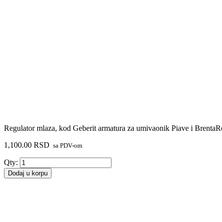
Regulator mlaza, kod Geberit armatura za umivaonik Piave i BrentaRe
1,100.00
RSD
sa PDV-om
Regulator
Qty:
mlaza,
Dodaj u korpu
kod
Geberit
armatura
za
umivaonik