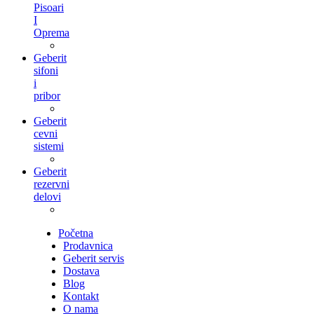
Pisoari
I
Oprema
Geberit
sifoni
i
pribor
Geberit
cevni
sistemi
Geberit
rezervni
delovi
Početna
Prodavnica
Geberit servis
Dostava
Blog
Kontakt
O nama