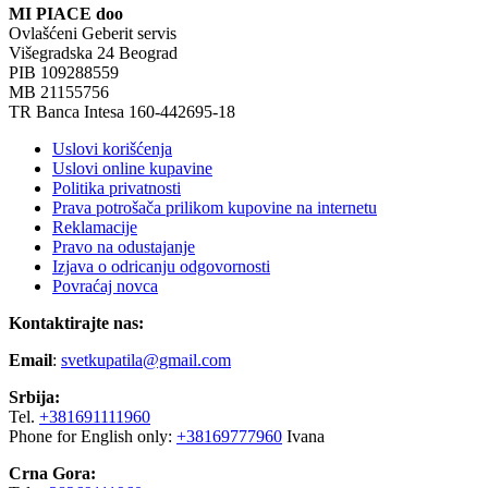
MI PIACE doo
Ovlašćeni Geberit servis
Višegradska 24 Beograd
PIB 109288559
MB 21155756
TR Banca Intesa 160-442695-18
Uslovi korišćenja
Uslovi online kupavine
Politika privatnosti
Prava potrošača prilikom kupovine na internetu
Reklamacije
Pravo na odustajanje
Izjava o odricanju odgovornosti
Povraćaj novca
Kontaktirajte nas:
Email
:
svetkupatila@gmail.com
Srbija:
Tel.
+381691111960
Phone for English only:
+38169777960
Ivana
Crna Gora: