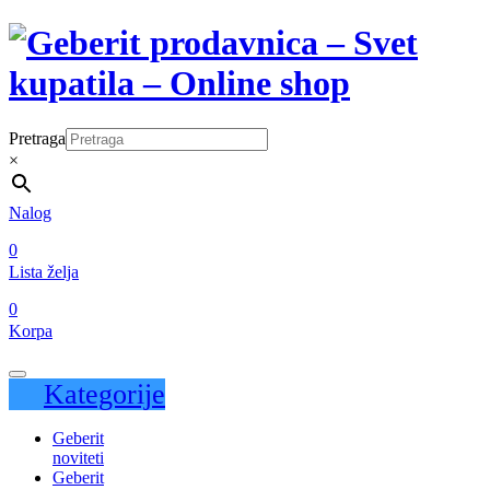
Pretraga
×
Nalog
0
Lista želja
0
Korpa
Kategorije
Geberit
noviteti
Geberit