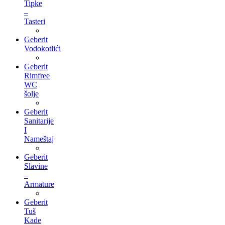
Tipke
–
Tasteri
Geberit
Vodokotlići
Geberit
Rimfree
WC
šolje
Geberit
Sanitarije
I
Nameštaj
Geberit
Slavine
–
Armature
Geberit
Tuš
Kade