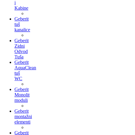
i
Kabine
Geberit
tuš
kanalice
Geberit
Zidni
Odvod
Tuša
Geberit
AquaClean
tuš
WC
Geberit
Monolit
moduli
Geberit
montažni
elementi
Geberit