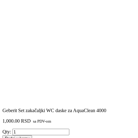
Geberit Set zakačaljki WC daske za AquaClean 4000
1,000.00
RSD
sa PDV-om
Geberit
Qty:
Set