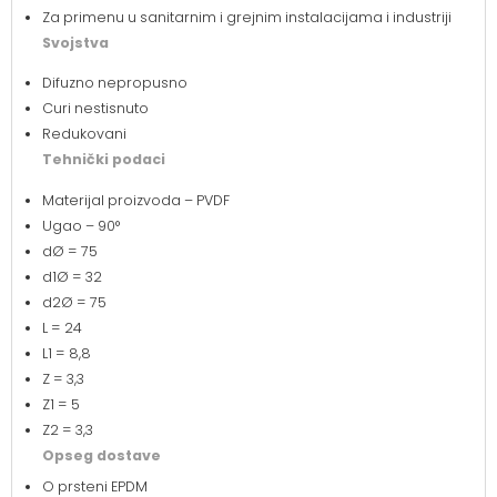
Za primenu u sanitarnim i grejnim instalacijama i industriji
Svojstva
Difuzno nepropusno
Curi nestisnuto
Redukovani
Tehnički podaci
Materijal proizvoda – PVDF
Ugao – 90°
dØ = 75
d1Ø = 32
d2Ø = 75
L = 24
L1 = 8,8
Z = 3,3
Z1 = 5
Z2 = 3,3
Opseg dostave
O prsteni EPDM