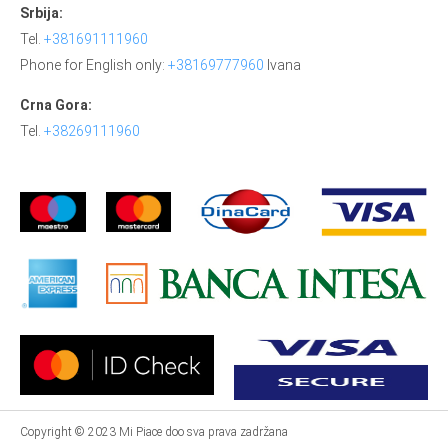
Srbija:
Tel.
+381691111960
Phone for English only:
+38169777960
Ivana
Crna Gora:
Tel.
+38269111960
Copyright © 2023 Mi Piace doo sva prava zadržana