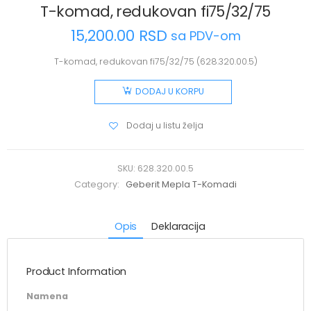
T-komad, redukovan fi75/32/75
15,200.00
RSD
sa PDV-om
T-komad, redukovan fi75/32/75 (628.320.00.5)
DODAJ U KORPU
Dodaj u listu želja
SKU:
628.320.00.5
Category:
Geberit Mepla T-Komadi
Opis
Deklaracija
Product Information
Namena