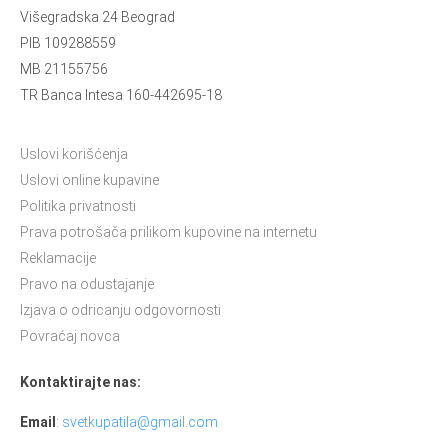
Višegradska 24 Beograd
PIB 109288559
MB 21155756
TR Banca Intesa 160-442695-18
Uslovi korišćenja
Uslovi online kupavine
Politika privatnosti
Prava potrošača prilikom kupovine na internetu
Reklamacije
Pravo na odustajanje
Izjava o odricanju odgovornosti
Povraćaj novca
Kontaktirajte nas:
Email
:
svetkupatila@gmail.com