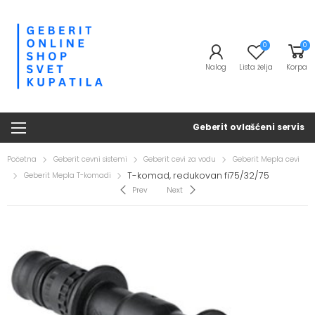
0
0
Nalog
Lista želja
Korpa
Geberit ovlašćeni servis
Početna
Geberit cevni sistemi
Geberit cevi za vodu
Geberit Mepla cevi
T-komad, redukovan fi75/32/75
Geberit Mepla T-komadi
Prev
Next