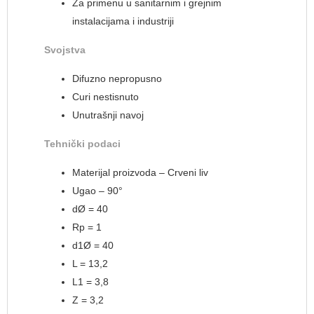
Za primenu u sanitarnim i grejnim
instalacijama i industriji
Svojstva
Difuzno nepropusno
Curi nestisnuto
Unutrašnji navoj
Tehnički podaci
Materijal proizvoda – Crveni liv
Ugao – 90°
dØ = 40
Rp = 1
d1Ø = 40
L = 13,2
L1 = 3,8
Z = 3,2