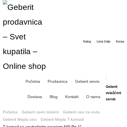
0
0
Nalog
Lista želja
Korpa
Početna
Prodavnica
Geberit servis
Geberit
ovlašćeni
Dostava
Blog
Kontakt
O nama
servis
Početna
Geberit cevni sistemi
Geberit cevi za vodu
Geberit Mepla cevi
Geberit Mepla T-komadi
T-komad sa unutrašnjim navojem fi40 Rp 1″