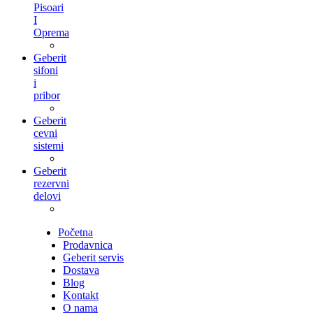
Pisoari
I
Oprema
Geberit
sifoni
i
pribor
Geberit
cevni
sistemi
Geberit
rezervni
delovi
Početna
Prodavnica
Geberit servis
Dostava
Blog
Kontakt
O nama