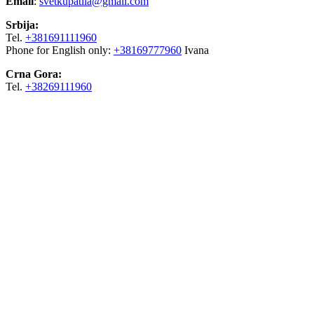
Email
:
svetkupatila@gmail.com
Srbija:
Tel.
+381691111960
Phone for English only:
+38169777960
Ivana
Crna Gora:
Tel.
+38269111960