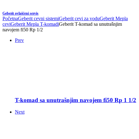
Geberit ovlašćeni servis
Početna
Geberit cevni sistemi
Geberit cevi za vodu
Geberit Mepla
cevi
Geberit Mepla T-komadi
Geberit T-komad sa unutrašnjim
navojem fi50 Rp 1/2
Prev
T-komad sa unutrašnjim navojem fi50 Rp 1 1/2
Next