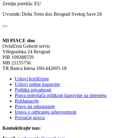
Zemlja porekla: EU
Uvoznik: Delta Term doo Beograd Svetog Save 26
MI PIACE doo
Ovlašćeni Geberit servis
Višegradska 24 Beograd
PIB 109288559
MB 21155756
TR Banca Intesa 160-442695-18
Uslovi korišćenja
Uslovi online kupavine
Politika privatnosti
Prava potrošača prilikom kupovine na internetu
Reklamacije
Pravo na odustajanje
Izjava o odricanju odgovornosti
Povraćaj novca
Kontaktirajte nas: