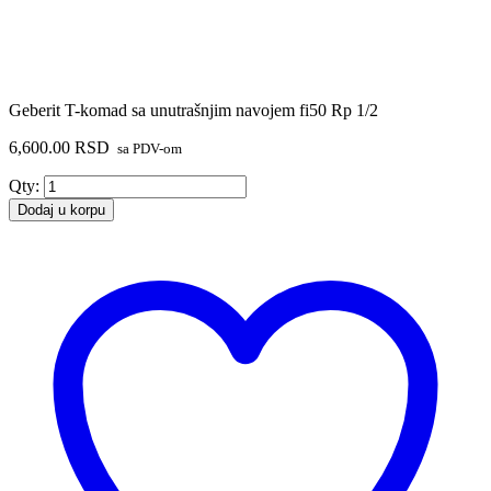
Geberit T-komad sa unutrašnjim navojem fi50 Rp 1/2
6,600.00
RSD
sa PDV-om
Geberit
Qty:
T-
Dodaj u korpu
komad
sa
unutrašnjim
navojem
fi50
Rp
1/2
količina