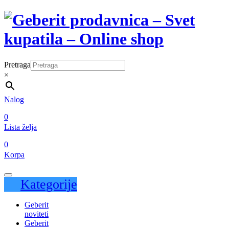
Pretraga
×
Nalog
0
Lista želja
0
Korpa
Kategorije
Geberit
noviteti
Geberit