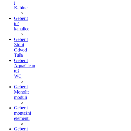
i
Kabine
Geberit
tuš
kanalice
Geberit
Zidni
Odvod
Tuša
Geberit
AquaClean
tuš
WC
Geberit
Monolit
moduli
Geberit
montažni
elementi
Geberit