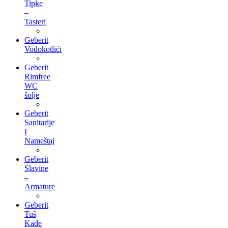
Tipke
–
Tasteri
Geberit
Vodokotlići
Geberit
Rimfree
WC
šolje
Geberit
Sanitarije
I
Nameštaj
Geberit
Slavine
–
Armature
Geberit
Tuš
Kade