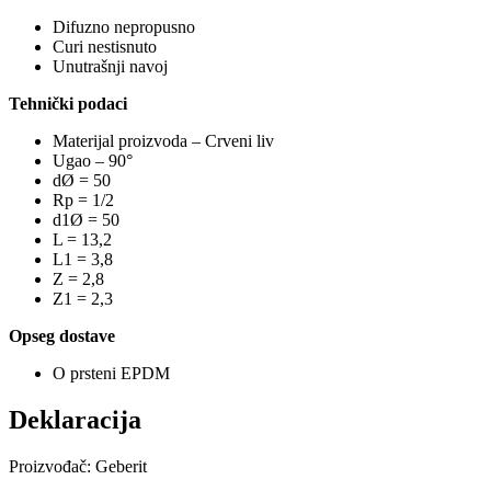
Difuzno nepropusno
Curi nestisnuto
Unutrašnji navoj
Tehnički podaci
Materijal proizvoda – Crveni liv
Ugao – 90°
dØ = 50
Rp = 1/2
d1Ø = 50
L = 13,2
L1 = 3,8
Z = 2,8
Z1 = 2,3
Opseg dostave
O prsteni EPDM
Deklaracija
Proizvođač: Geberit