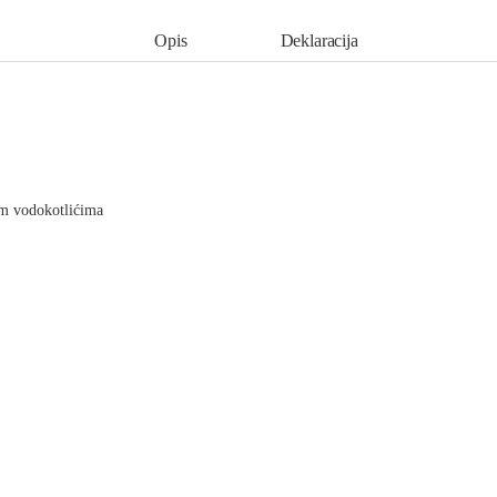
Opis
Deklaracija
m vodokotlićima