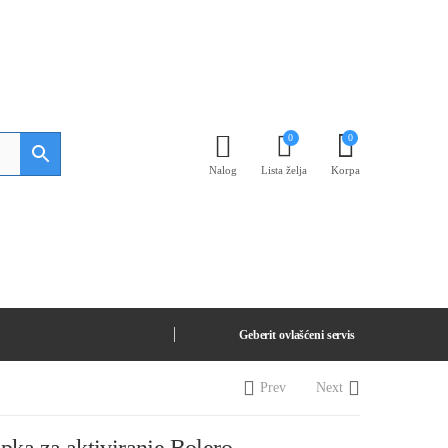
0
0
Nalog
Lista želja
Korpa
Geberit ovlašćeni servis
Prev
Next