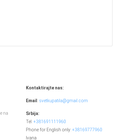
Kontaktirajte nas:
Email
:
svetkupatila@gmail.com
e na
Srbija:
Tel.
+381691111960
Phone for English only:
+38169777960
Ivana