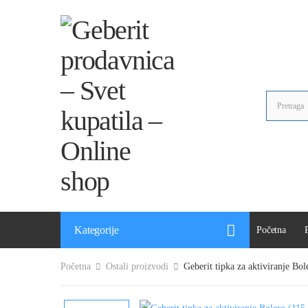
Kategorije
Početna
Početna
Ostali proizvodi
Geberit tipka za aktiviranje Bol