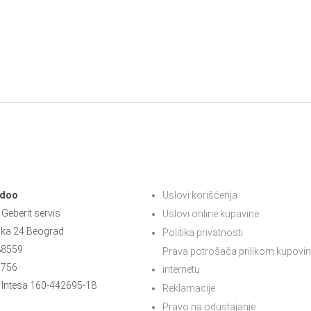
 doo
Uslovi korišćenja
Geberit servis
Uslovi online kupavine
ska 24 Beograd
Politika privatnosti
88559
Prava potrošača prilikom kupovin
5756
internetu
Intesa 160-442695-18
Reklamacije
Pravo na odustajanje