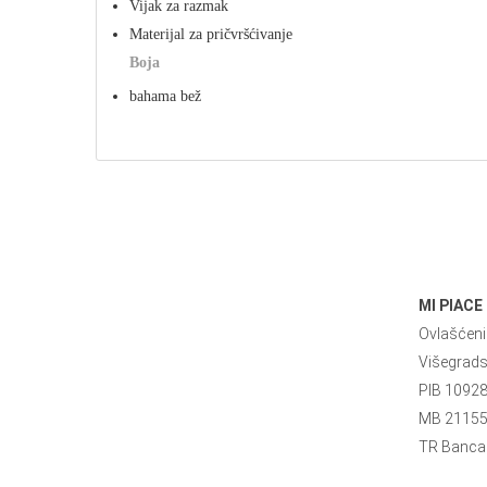
Vijak za razmak
Materijal za pričvršćivanje
Boja
bahama bež
MI PIACE
Ovlašćeni 
Višegrad
PIB 1092
MB 2115
TR Banca 