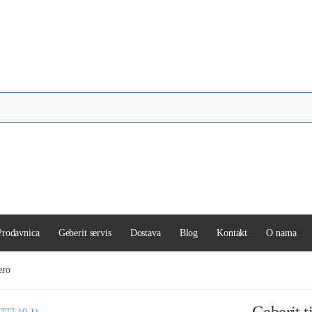
Prodavnica
Geberit servis
Dostava
Blog
Kontakt
O nama
ero