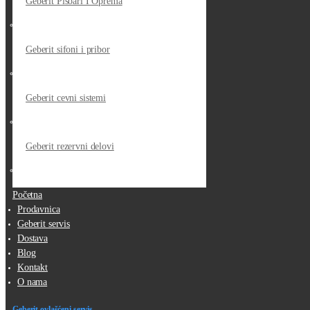
Geberit Pisoari I Oprema
Geberit sifoni i pribor
Geberit cevni sistemi
Geberit rezervni delovi
Početna
Prodavnica
Geberit servis
Dostava
Blog
Kontakt
O nama
Geberit ovlašćeni servis