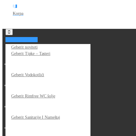
0
Korpa
Kategorije
Geberit noviteti
Geberit Tipke – Tasteri
Geberit Vodokotlići
Geberit Rimfree WC šolje
Geberit Sanitarije I Nameštaj