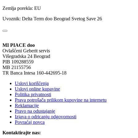
Zemlja porekla: EU
Uvoznik: Delta Term doo Beograd Svetog Save 26
MI PIACE doo
Ovlašćeni Geberit servis
Višegradska 24 Beograd
PIB 109288559
MB 21155756
TR Banca Intesa 160-442695-18
Uslovi korišćenja
Uslovi online kupavine
Politika privatnosti
Prava potrošača prilikom kupovine na internetu
Reklamacije
Pravo na odustajanje
Izjava o odricanju odgovornosti
Povraćaj novca
Kontaktirajte nas: