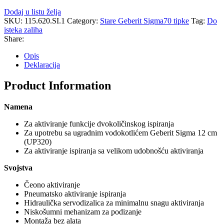
Dodaj u listu želja
SKU:
115.620.SI.1
Category:
Stare Geberit Sigma70 tipke
Tag:
Do
isteka zaliha
Share:
Opis
Deklaracija
Product Information
Namena
Za aktiviranje funkcije dvokoličinskog ispiranja
Za upotrebu sa ugradnim vodokotlićem Geberit Sigma 12 cm
(UP320)
Za aktiviranje ispiranja sa velikom udobnošću aktiviranja
Svojstva
Čeono aktiviranje
Pneumatsko aktiviranje ispiranja
Hidraulička servodizalica za minimalnu snagu aktiviranja
Niskošumni mehanizam za podizanje
Montaža bez alata