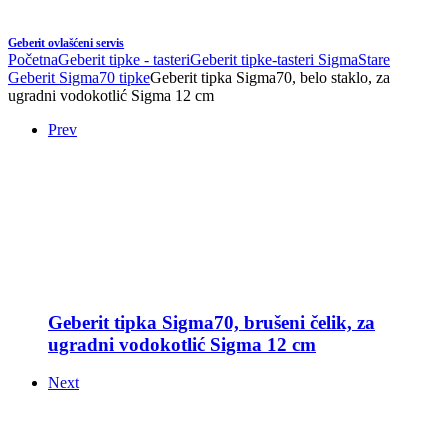
Geberit ovlašćeni servis
Početna
Geberit tipke - tasteri
Geberit tipke-tasteri Sigma
Stare
Geberit Sigma70 tipke
Geberit tipka Sigma70, belo staklo, za
ugradni vodokotlić Sigma 12 cm
Prev
Geberit tipka Sigma70, brušeni čelik, za
ugradni vodokotlić Sigma 12 cm
Next