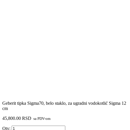
Geberit tipka Sigma70, belo staklo, za ugradni vodokotlić Sigma 12
cm
45,800.00
RSD
sa PDV-om
Geberit
Qty: