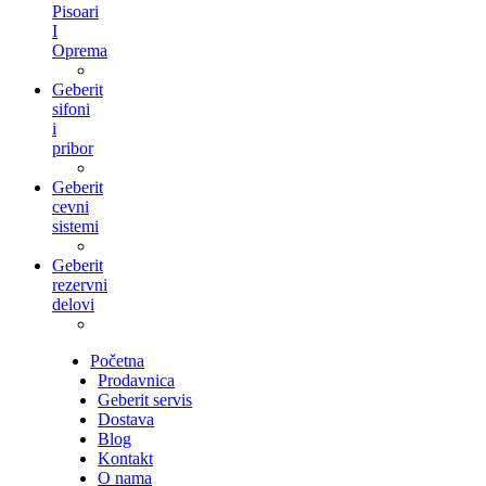
Pisoari
I
Oprema
Geberit
sifoni
i
pribor
Geberit
cevni
sistemi
Geberit
rezervni
delovi
Početna
Prodavnica
Geberit servis
Dostava
Blog
Kontakt
O nama