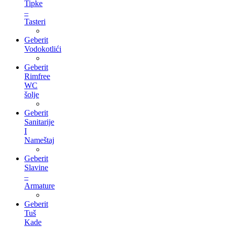
Tipke
–
Tasteri
Geberit
Vodokotlići
Geberit
Rimfree
WC
šolje
Geberit
Sanitarije
I
Nameštaj
Geberit
Slavine
–
Armature
Geberit
Tuš
Kade