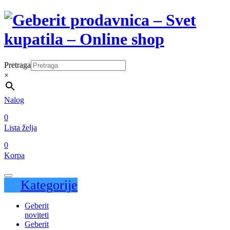
Pretraga
×
Nalog
0
Lista želja
0
Korpa
Kategorije
Geberit
noviteti
Geberit