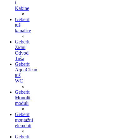
i
Kabine
Geberit
tuš
kanalice
Geberit
Zidni
Odvod
Tuša
Geberit
AquaClean
tuš
WC
Geberit
Monolit
moduli
Geberit
montažni
elementi
Geberit