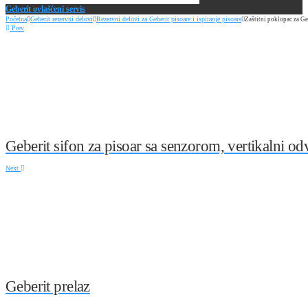
Geberit ovlašćeni servis
Početna
Geberit rezervni delovi
Rezervni delovi za Geberit pisoare i ispiranje pisoara
Zaštitni poklopac za Geb
Prev
Geberit sifon za pisoar sa senzorom, vertikalni o
Next
Geberit prelaz