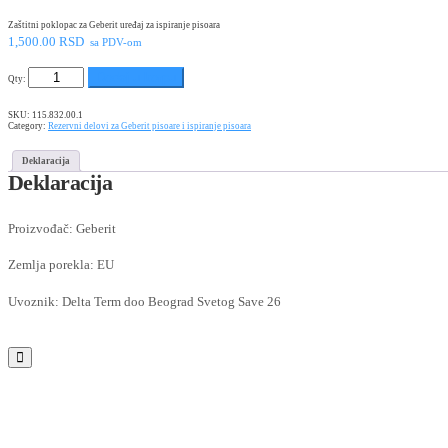
Zaštitni poklopac za Geberit uređaj za ispiranje pisoara
1,500.00
RSD
sa PDV-om
Dodaj u korpu
Qty:
SKU:
115.832.00.1
Category:
Rezervni delovi za Geberit pisoare i ispiranje pisoara
Deklaracija
Deklaracija
Proizvođač: Geberit
Zemlja porekla: EU
Uvoznik: Delta Term doo Beograd Svetog Save 26