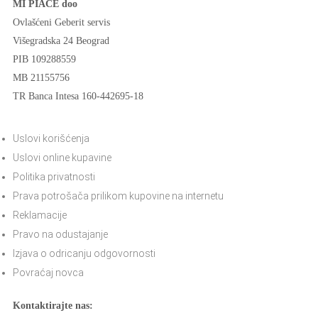
MI PIACE doo
Ovlašćeni Geberit servis
Višegradska 24 Beograd
PIB 109288559
MB 21155756
TR Banca Intesa 160-442695-18
Uslovi korišćenja
Uslovi online kupavine
Politika privatnosti
Prava potrošača prilikom kupovine na internetu
Reklamacije
Pravo na odustajanje
Izjava o odricanju odgovornosti
Povraćaj novca
Kontaktirajte nas: