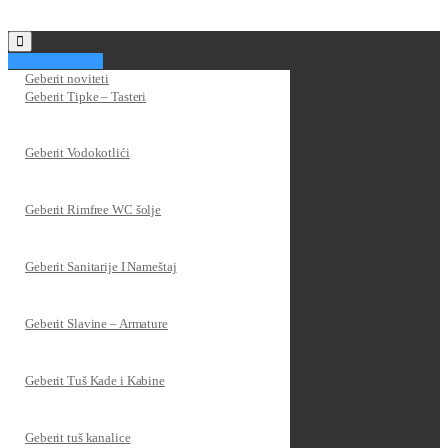
Kategorije
Geberit noviteti
Geberit Tipke – Tasteri
Geberit Vodokotlići
Geberit Rimfree WC šolje
Geberit Sanitarije I Nameštaj
Geberit Slavine – Armature
Geberit Tuš Kade i Kabine
Geberit tuš kanalice