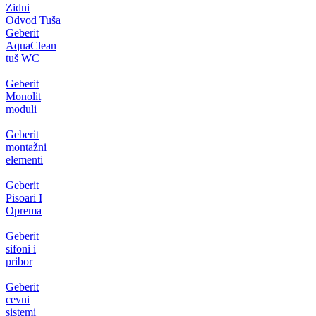
Zidni
Odvod Tuša
Geberit
AquaClean
tuš WC
Geberit
Monolit
moduli
Geberit
montažni
elementi
Geberit
Pisoari I
Oprema
Geberit
sifoni i
pribor
Geberit
cevni
sistemi