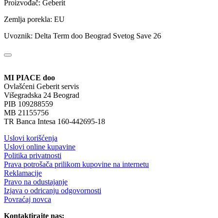
Proizvođač: Geberit
Zemlja porekla: EU
Uvoznik: Delta Term doo Beograd Svetog Save 26
MI PIACE doo
Ovlašćeni Geberit servis
Višegradska 24 Beograd
PIB 109288559
MB 21155756
TR Banca Intesa 160-442695-18
Uslovi korišćenja
Uslovi online kupavine
Politika privatnosti
Prava potrošača prilikom kupovine na internetu
Reklamacije
Pravo na odustajanje
Izjava o odricanju odgovornosti
Povraćaj novca
Kontaktirajte nas: