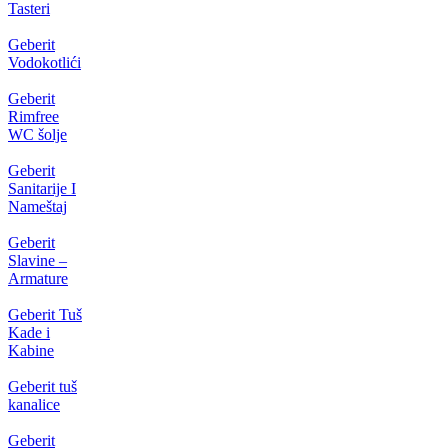
Tasteri
Geberit
Vodokotlići
Geberit
Rimfree
WC šolje
Geberit
Sanitarije I
Nameštaj
Geberit
Slavine –
Armature
Geberit Tuš
Kade i
Kabine
Geberit tuš
kanalice
Geberit