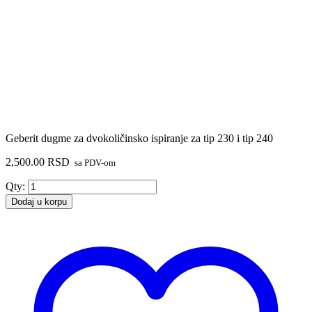
Geberit dugme za dvokoličinsko ispiranje za tip 230 i tip 240
2,500.00
RSD
sa PDV-om
Geberit
Qty:
dugme
Dodaj u korpu
za
dvokoličinsko
ispiranje
za
tip
230
i
tip
240