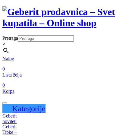
Pretraga
×
Nalog
0
Lista želja
0
Korpa
Kategorije
Geberit
noviteti
Geberit
Tipke –