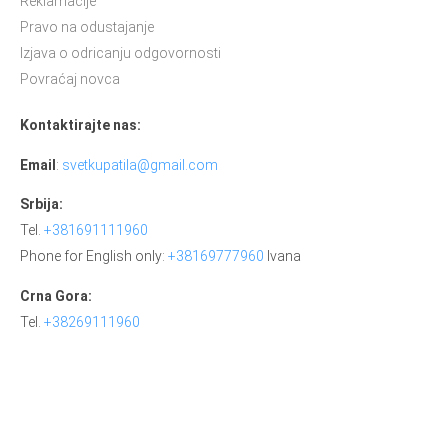
Reklamacije
Pravo na odustajanje
Izjava o odricanju odgovornosti
Povraćaj novca
Kontaktirajte nas:
Email
:
svetkupatila@gmail.com
Srbija:
Tel.
+381691111960
Phone for English only:
+38169777960
Ivana
Crna Gora:
Tel.
+38269111960