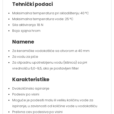
Tehnički podaci
Maksimalna temperatura pri skladištenju: 40 °C
Maksimalna temperatura vode: 25 °C
Sila aktiviranja: 18 N
Boja: sjajna hrom
Namene
Za keramičke vodokotliće sa otvorom ø 40 mm
Za vodu za piće
Za otpadnu upotrebljenu vodu (kišnica) sa pH
vrednošću 6,0–9,5, ako je postavljen filter
Karakteristike
Dvokoličinsko ispiranje
Podesiv po visini
Moguće je podesiti malu ili veliku količinu vode za
ispiranje, u zavisnosti od količine vode u vodokotliću
Prelivna cev podesiva po visini