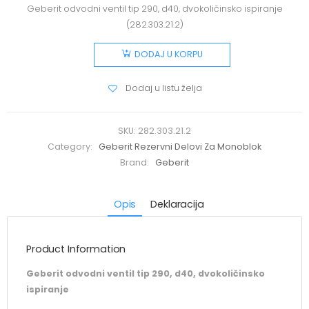
Geberit odvodni ventil tip 290, d40, dvokoličinsko ispiranje
(282.303.21.2)
DODAJ U KORPU
Dodaj u listu želja
SKU:
282.303.21.2
Category:
Geberit Rezervni Delovi Za Monoblok
Brand:
Geberit
Opis
Deklaracija
Product Information
Geberit odvodni ventil tip 290, d40, dvokoličinsko
ispiranje