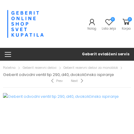
0
0
Nalog
Lista želja
Korpa
Geberit ovlašćeni servis
Početna
Geberit rezervni delovi
Geberit rezervni delovi za monoblok
Geberit odvodni ventil tip 290, d40, dvokoličinsko ispiranje
Prev
Next