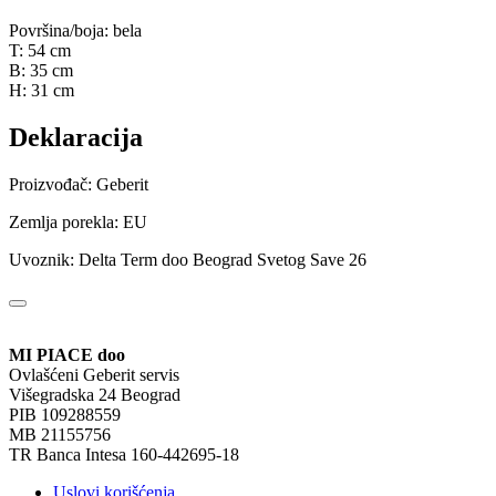
Površina/boja: bela
T: 54 cm
B: 35 cm
H: 31 cm
Deklaracija
Proizvođač: Geberit
Zemlja porekla: EU
Uvoznik: Delta Term doo Beograd Svetog Save 26
MI PIACE doo
Ovlašćeni Geberit servis
Višegradska 24 Beograd
PIB 109288559
MB 21155756
TR Banca Intesa 160-442695-18
Uslovi korišćenja