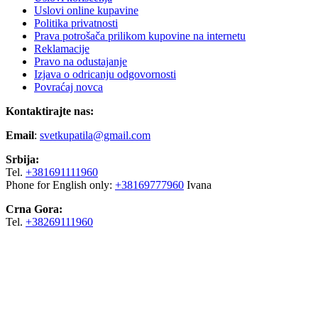
Uslovi online kupavine
Politika privatnosti
Prava potrošača prilikom kupovine na internetu
Reklamacije
Pravo na odustajanje
Izjava o odricanju odgovornosti
Povraćaj novca
Kontaktirajte nas:
Email
:
svetkupatila@gmail.com
Srbija:
Tel.
+381691111960
Phone for English only:
+38169777960
Ivana
Crna Gora:
Tel.
+38269111960