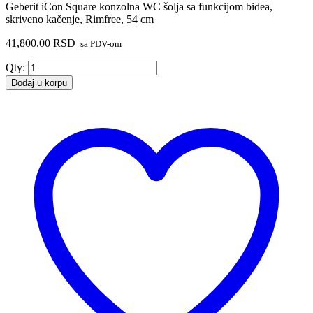
Geberit iCon Square konzolna WC šolja sa funkcijom bidea,
skriveno kačenje, Rimfree, 54 cm
41,800.00
RSD
sa PDV-om
Geberit
Qty:
iCon
Dodaj u korpu
Square
konzolna
WC
šolja
sa
funkcijom
bidea,
skriveno
kačenje,
Rimfree,
54
cm
količina