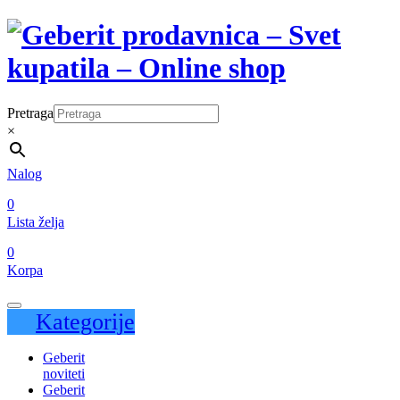
Pretraga
×
Nalog
0
Lista želja
0
Korpa
Kategorije
Geberit
noviteti
Geberit