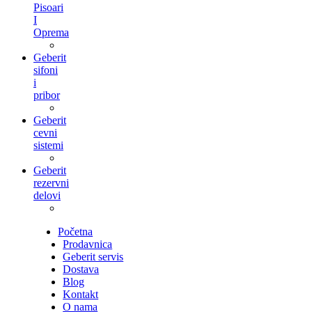
Pisoari
I
Oprema
Geberit
sifoni
i
pribor
Geberit
cevni
sistemi
Geberit
rezervni
delovi
Početna
Prodavnica
Geberit servis
Dostava
Blog
Kontakt
O nama