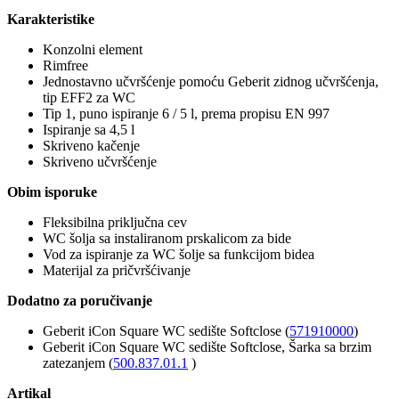
Karakteristike
Konzolni element
Rimfree
Jednostavno učvršćenje pomoću Geberit zidnog učvršćenja,
tip EFF2 za WC
Tip 1, puno ispiranje 6 / 5 l, prema propisu EN 997
Ispiranje sa 4,5 l
Skriveno kačenje
Skriveno učvršćenje
Obim isporuke
Fleksibilna priključna cev
WC šolja sa instaliranom prskalicom za bide
Vod za ispiranje za WC šolje sa funkcijom bidea
Materijal za pričvršćivanje
Dodatno za poručivanje
Geberit iCon Square WC sedište Softclose (
571910000
)
Geberit iCon Square WC sedište Softclose, Šarka sa brzim
zatezanjem (
500.837.01.1
)
Artikal