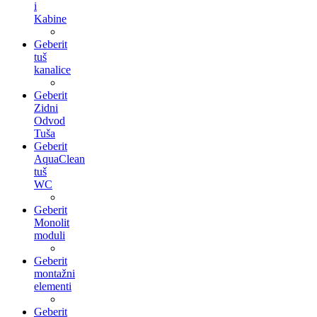
i
Kabine
Geberit
tuš
kanalice
Geberit
Zidni
Odvod
Tuša
Geberit
AquaClean
tuš
WC
Geberit
Monolit
moduli
Geberit
montažni
elementi
Geberit