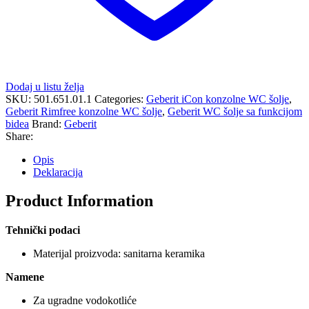
Dodaj u listu želja
SKU:
501.651.01.1
Categories:
Geberit iCon konzolne WC šolje
,
Geberit Rimfree konzolne WC šolje
,
Geberit WC šolje sa funkcijom
bidea
Brand:
Geberit
Share:
Opis
Deklaracija
Product Information
Tehnički podaci
Materijal proizvoda: sanitarna keramika
Namene
Za ugradne vodokotliće