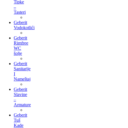
Tipke
–
Tasteri
Geberit
Vodokotlići
Geberit
Rimfree
WC
šolje
Geberit
Sanitarije
I
Nameštaj
Geberit
Slavine
–
Armature
Geberit
Tuš
Kade