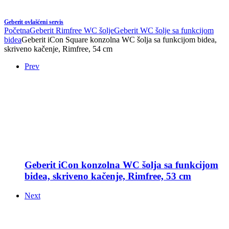
Geberit ovlašćeni servis
Početna
Geberit Rimfree WC šolje
Geberit WC šolje sa funkcijom
bidea
Geberit iCon Square konzolna WC šolja sa funkcijom bidea,
skriveno kačenje, Rimfree, 54 cm
Prev
Geberit iCon konzolna WC šolja sa funkcijom
bidea, skriveno kačenje, Rimfree, 53 cm
Next