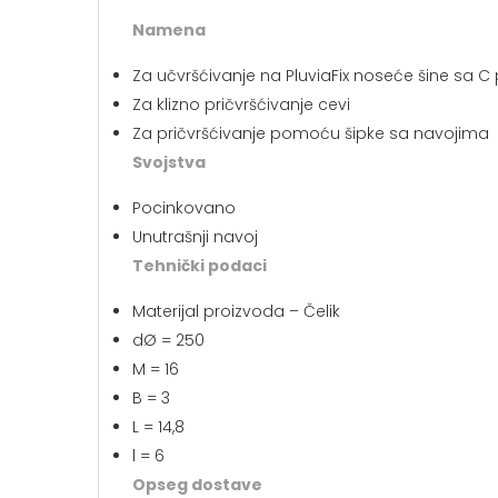
Namena
Za učvršćivanje na PluviaFix noseće šine sa C 
Za klizno pričvršćivanje cevi
Za pričvršćivanje pomoću šipke sa navojima
Svojstva
Pocinkovano
Unutrašnji navoj
Tehnički podaci
Materijal proizvoda – Čelik
dØ = 250
M = 16
B = 3
L = 14,8
l = 6
Opseg dostave