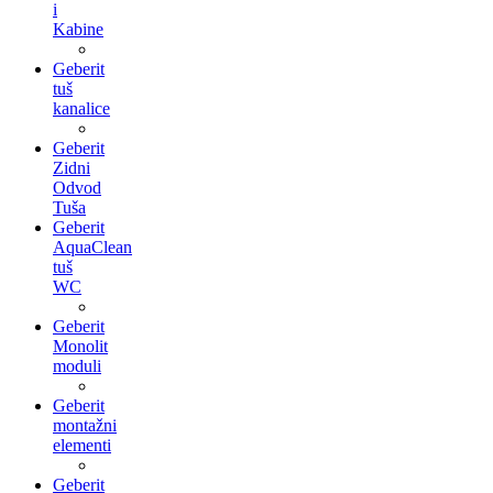
i
Kabine
Geberit
tuš
kanalice
Geberit
Zidni
Odvod
Tuša
Geberit
AquaClean
tuš
WC
Geberit
Monolit
moduli
Geberit
montažni
elementi
Geberit