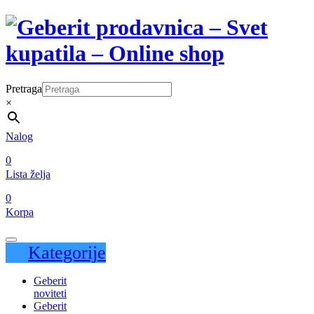
Pretraga
×
Nalog
0
Lista želja
0
Korpa
Kategorije
Geberit
noviteti
Geberit