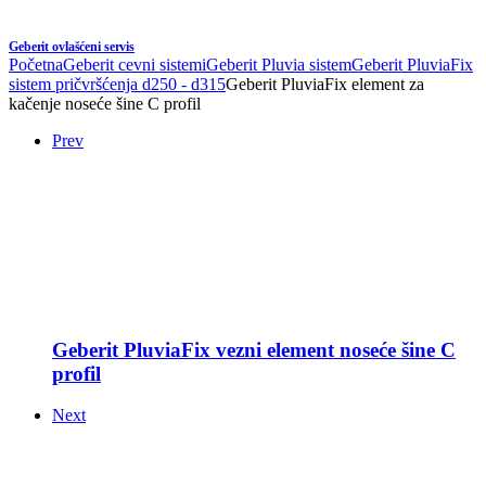
Geberit ovlašćeni servis
Početna
Geberit cevni sistemi
Geberit Pluvia sistem
Geberit PluviaFix
sistem pričvršćenja d250 - d315
Geberit PluviaFix element za
kačenje noseće šine C profil
Prev
Geberit PluviaFix vezni element noseće šine C
profil
Next