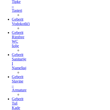
Tipke
–
Tasteri
Geberit
Vodokotlići
Geberit
Rimfree
WC
šolje
Geberit
Sanitarije
I
Nameštaj
Geberit
Slavine
–
Armature
Geberit
Tuš
Kade