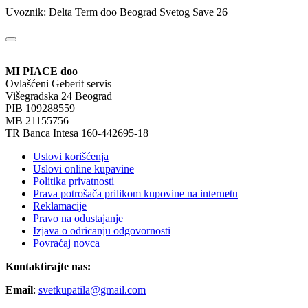
Uvoznik: Delta Term doo Beograd Svetog Save 26
MI PIACE doo
Ovlašćeni Geberit servis
Višegradska 24 Beograd
PIB 109288559
MB 21155756
TR Banca Intesa 160-442695-18
Uslovi korišćenja
Uslovi online kupavine
Politika privatnosti
Prava potrošača prilikom kupovine na internetu
Reklamacije
Pravo na odustajanje
Izjava o odricanju odgovornosti
Povraćaj novca
Kontaktirajte nas:
Email
:
svetkupatila@gmail.com