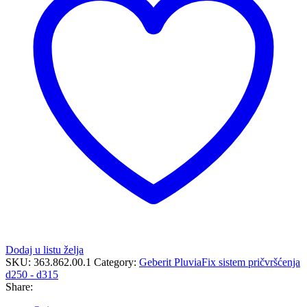
C
profil
količina
Dodaj u listu želja
SKU:
363.862.00.1
Category:
Geberit PluviaFix sistem pričvršćenja
d250 - d315
Share: