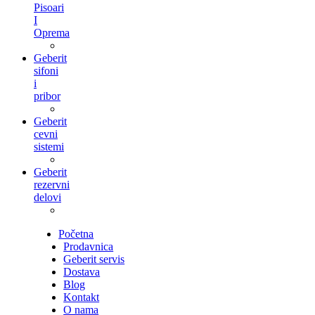
Pisoari
I
Oprema
Geberit
sifoni
i
pribor
Geberit
cevni
sistemi
Geberit
rezervni
delovi
Početna
Prodavnica
Geberit servis
Dostava
Blog
Kontakt
O nama