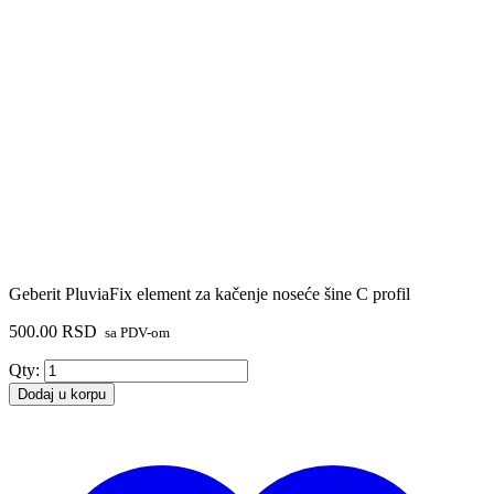
Geberit PluviaFix element za kačenje noseće šine C profil
500.00
RSD
sa PDV-om
Geberit
Qty:
PluviaFix
Dodaj u korpu
element
za
kačenje
noseće
šine