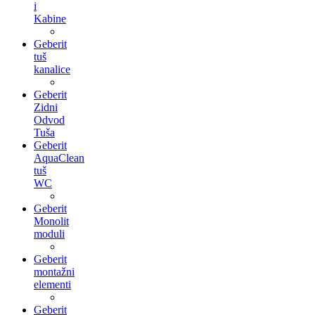
i
Kabine
Geberit
tuš
kanalice
Geberit
Zidni
Odvod
Tuša
Geberit
AquaClean
tuš
WC
Geberit
Monolit
moduli
Geberit
montažni
elementi
Geberit