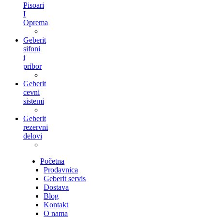
Pisoari
I
Oprema
Geberit
sifoni
i
pribor
Geberit
cevni
sistemi
Geberit
rezervni
delovi
Početna
Prodavnica
Geberit servis
Dostava
Blog
Kontakt
O nama