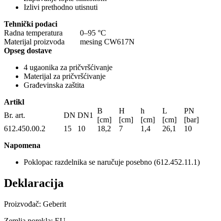
Izlivi prethodno utisnuti
Tehnički podaci
Radna temperatura
0–95 °C
Materijal proizvoda
mesing CW617N
Opseg dostave
4 ugaonika za pričvršćivanje
Materijal za pričvršćivanje
Građevinska zaštita
Artikl
B
H
h
L
PN
Br. art.
DN
DN1
[cm]
[cm]
[cm]
[cm]
[bar]
612.450.00.2
15
10
18,2
7
1,4
26,1
10
Napomena
Poklopac razdelnika se naručuje posebno (612.452.11.1)
Deklaracija
Proizvođač: Geberit
Zemlja porekla: EU