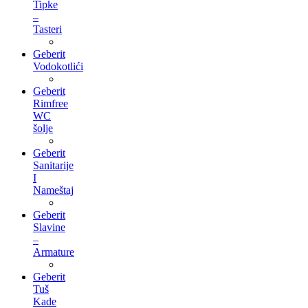
Tipke
–
Tasteri
Geberit
Vodokotlići
Geberit
Rimfree
WC
šolje
Geberit
Sanitarije
I
Nameštaj
Geberit
Slavine
–
Armature
Geberit
Tuš
Kade