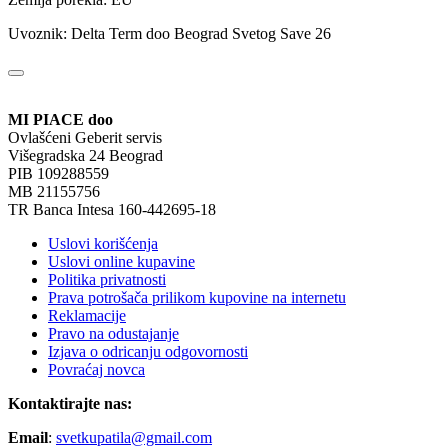
Uvoznik: Delta Term doo Beograd Svetog Save 26
MI PIACE doo
Ovlašćeni Geberit servis
Višegradska 24 Beograd
PIB 109288559
MB 21155756
TR Banca Intesa 160-442695-18
Uslovi korišćenja
Uslovi online kupavine
Politika privatnosti
Prava potrošača prilikom kupovine na internetu
Reklamacije
Pravo na odustajanje
Izjava o odricanju odgovornosti
Povraćaj novca
Kontaktirajte nas:
Email
:
svetkupatila@gmail.com