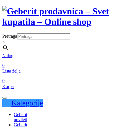
Pretraga
×
Nalog
0
Lista želja
0
Korpa
Kategorije
Geberit
noviteti
Geberit