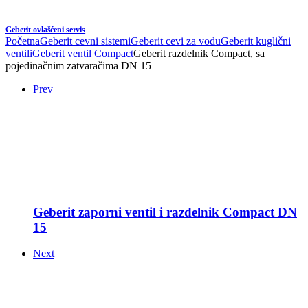
Geberit ovlašćeni servis
Početna
Geberit cevni sistemi
Geberit cevi za vodu
Geberit kuglični
ventili
Geberit ventil Compact
Geberit razdelnik Compact, sa
pojedinačnim zatvaračima DN 15
Prev
Geberit zaporni ventil i razdelnik Compact DN
15
Next