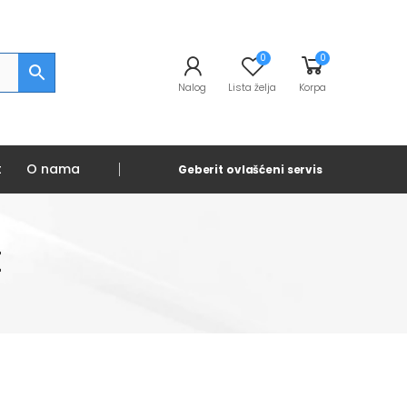
0
0
Nalog
Lista želja
Korpa
t
O nama
Geberit ovlašćeni servis
t