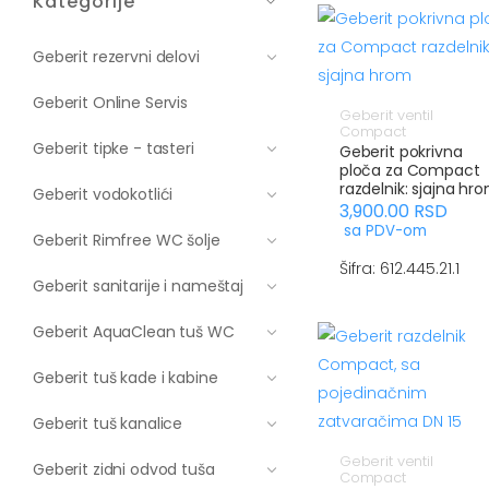
Kategorije
Geberit rezervni delovi
Geberit Online Servis
Geberit ventil
Compact
Geberit tipke - tasteri
Geberit pokrivna
ploča za Compact
razdelnik: sjajna hr
Geberit vodokotlići
3,900.00
RSD
sa PDV-om
Geberit Rimfree WC šolje
Šifra: 612.445.21.1
Geberit sanitarije i nameštaj
Geberit AquaClean tuš WC
Geberit tuš kade i kabine
Geberit tuš kanalice
Geberit ventil
Geberit zidni odvod tuša
Compact