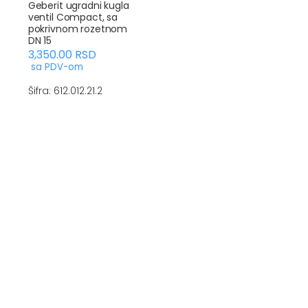
Geberit ugradni kugla
ventil Compact, sa
pokrivnom rozetnom
DN 15
3,350.00
RSD
sa PDV-om
Šifra: 612.012.21.2