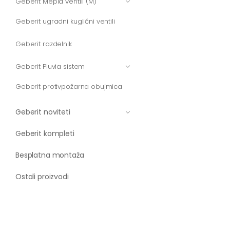
Geberit Mepla ventili (M)
Geberit ugradni kuglični ventili
Geberit razdelnik
Geberit Pluvia sistem
Geberit protivpožarna obujmica
Geberit noviteti
Geberit kompleti
Besplatna montaža
Ostali proizvodi