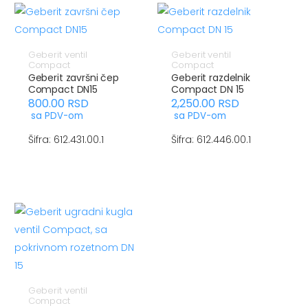
Geberit ventil
Geberit ventil
Compact
Compact
Geberit završni čep
Geberit razdelnik
Compact DN15
Compact DN 15
800.00
RSD
2,250.00
RSD
sa PDV-om
sa PDV-om
Šifra: 612.431.00.1
Šifra: 612.446.00.1
Geberit ventil
Compact