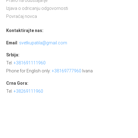
Pravo na odustajanje
Izjava o odricanju odgovornosti
Povraćaj novca
Kontaktirajte nas:
Email
:
svetkupatila@gmail.com
Srbija:
Tel.
+381691111960
Phone for English only:
+38169777960
Ivana
Crna Gora:
Tel.
+38269111960