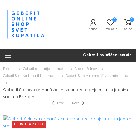
0
0
Nalog
Lista želja
Korpa
Geberit ovlašćeni servis
Početna
Geberit sanitarije i nameštaj
Geberit Selnova
Geberit Selnova kupatilski nameštaj
Geberit Selnova ormarići za umivaonike
Geberit Selnova ormarić za umivaonik za pranje ruku, sa jednim
vratima 54.4 cm
Prev
Next
DO ISTEKA ZALIHA