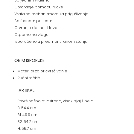
Sa jednim vratima
Otvaranje pomoću ručke
Vrata sa mehanizmom za prigušivanje
Sa fiksnom policom
Otvranje desno ili levo
Otporno na vlagu
Isporučeno u predmontiranom stanju
OBIM ISPORUKE
Materijal za pričvršćivanje
Ručni točkić
ARTIKAL
Površina/boja: lakirana, visoki sjaj / bela
B: 54.4 cm
B1: 49.9 cm
B2: 54.2 cm
H: 55.7 cm