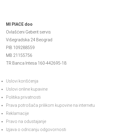
MI PIACE doo
Ovlašćeni Geberit servis
Višegradska 24 Beograd
PIB 109288559
MB 21155756
TR Banca Intesa 160-442695-18
Uslovi korišćenja
Uslovi online kupavine
Politika privatnosti
Prava potrošača prilikom kupovine na internetu
Reklamacije
Pravo na odustajanje
Izjava o odricanju odgovornosti