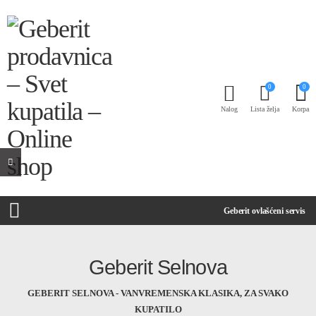
0
0
Nalog
Lista želja
Korpa
Geberit ovlašćeni servis
Geberit Selnova
GEBERIT SELNOVA - VANVREMENSKA KLASIKA, ZA SVAKO
KUPATILO