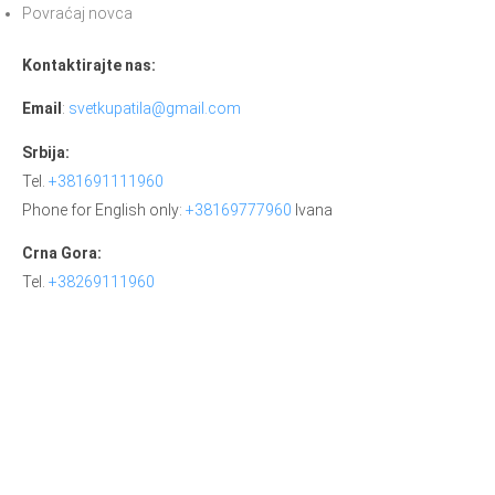
Povraćaj novca
Kontaktirajte nas:
Email
:
svetkupatila@gmail.com
Srbija:
Tel.
+381691111960
Phone for English only:
+38169777960
Ivana
Crna Gora:
Tel.
+38269111960