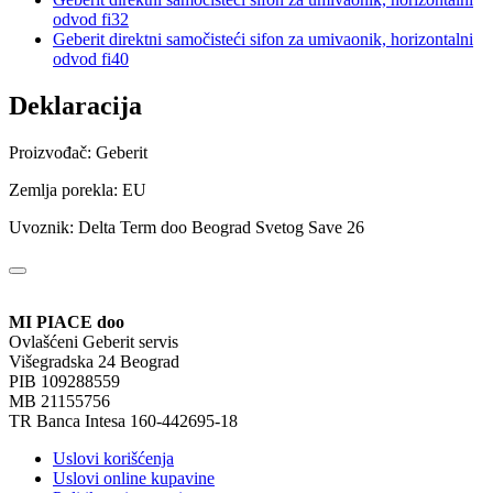
odvod fi32
Geberit direktni samočisteći sifon za umivaonik, horizontalni
odvod fi40
Deklaracija
Proizvođač: Geberit
Zemlja porekla: EU
Uvoznik: Delta Term doo Beograd Svetog Save 26
MI PIACE doo
Ovlašćeni Geberit servis
Višegradska 24 Beograd
PIB 109288559
MB 21155756
TR Banca Intesa 160-442695-18
Uslovi korišćenja
Uslovi online kupavine