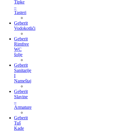
Tipke
–
Tasteri
Geberit
Vodokotlići
Geberit
Rimfree
WC
šolje
Geberit
Sanitarije
I
Nameštaj
Geberit
Slavine
–
Armature
Geberit
Tuš
Kade