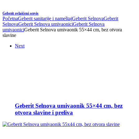
Geberit ovlašćeni servis
Početna
Geberit sanitarije i nameštaj
Geberit Selnova
Geberit
Selnova
Geberit Selnova umivaonici
Geberit Selnova
umivaonici
Geberit Selnova umivaonik 55×44 cm, bez otvora
slavine
Next
Geberit Selnova umivaonik 55×44 cm, bez
otvora slavine i preliva