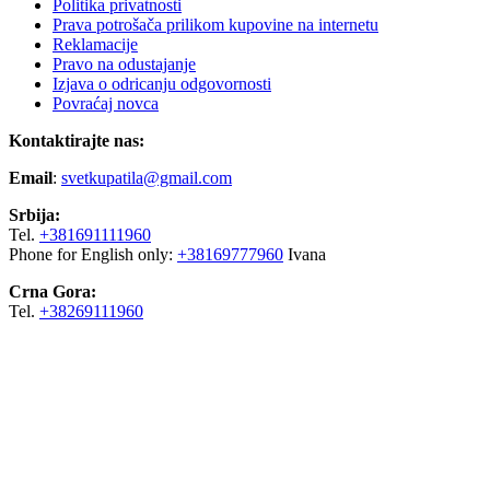
Politika privatnosti
Prava potrošača prilikom kupovine na internetu
Reklamacije
Pravo na odustajanje
Izjava o odricanju odgovornosti
Povraćaj novca
Kontaktirajte nas:
Email
:
svetkupatila@gmail.com
Srbija:
Tel.
+381691111960
Phone for English only:
+38169777960
Ivana
Crna Gora:
Tel.
+38269111960