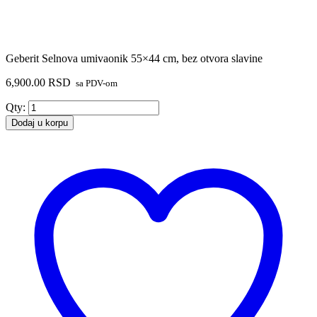
Geberit Selnova umivaonik 55×44 cm, bez otvora slavine
6,900.00
RSD
sa PDV-om
Geberit
Qty:
Selnova
Dodaj u korpu
umivaonik
55x44
cm,
bez
otvora
slavine
količina