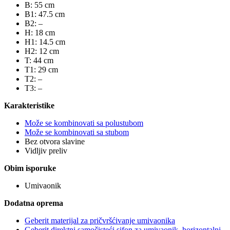
B: 55 cm
B1: 47.5 cm
B2: –
H: 18 cm
H1: 14.5 cm
H2: 12 cm
T: 44 cm
T1: 29 cm
T2: –
T3: –
Karakteristike
Može se kombinovati sa polustubom
Može se kombinovati sa stubom
Bez otvora slavine
Vidljiv preliv
Obim isporuke
Umivaonik
Dodatna oprema
Geberit materijal za pričvršćivanje umivaonika
Geberit direktni samočisteći sifon za umivaonik, horizontalni