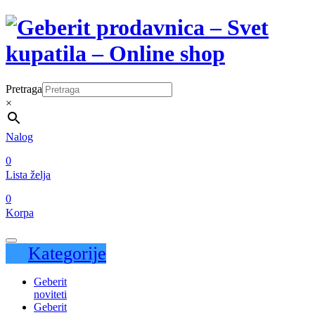
Pretraga
×
Nalog
0
Lista želja
0
Korpa
Kategorije
Geberit
noviteti
Geberit