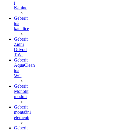
i
Kabine
Geberit
tuš
kanalice
Geberit
Zidni
Odvod
Tuša
Geberit
AquaClean
tuš
WC
Geberit
Monolit
moduli
Geberit
montažni
elementi
Geberit