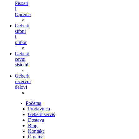
Pisoari
I
Oprema
Geberit
sifoni
i
pribor
Geberit
cevni
sistemi
Geberit
rezervni
delovi
Početna
Prodavnica
Geberit servis
Dostava
Blog
Kontakt
O nama