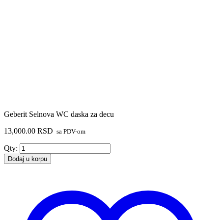
Geberit Selnova WC daska za decu
13,000.00
RSD
sa PDV-om
Geberit
Qty:
Selnova
Dodaj u korpu
WC
daska
za
decu
količina