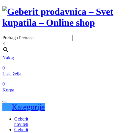
Pretraga
×
Nalog
0
Lista želja
0
Korpa
Kategorije
Geberit
noviteti
Geberit