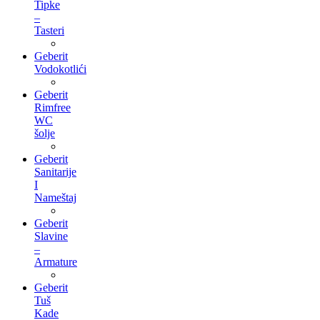
Tipke
–
Tasteri
Geberit
Vodokotlići
Geberit
Rimfree
WC
šolje
Geberit
Sanitarije
I
Nameštaj
Geberit
Slavine
–
Armature
Geberit
Tuš
Kade