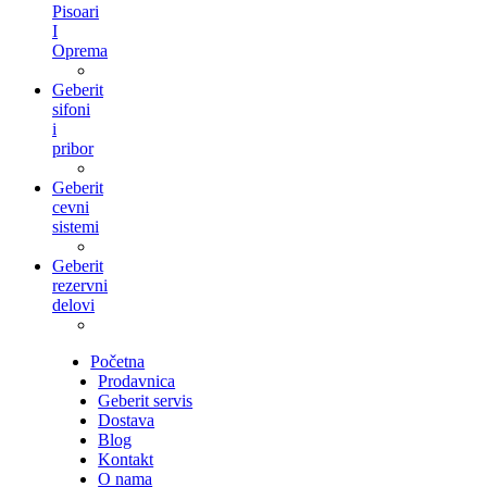
Pisoari
I
Oprema
Geberit
sifoni
i
pribor
Geberit
cevni
sistemi
Geberit
rezervni
delovi
Početna
Prodavnica
Geberit servis
Dostava
Blog
Kontakt
O nama