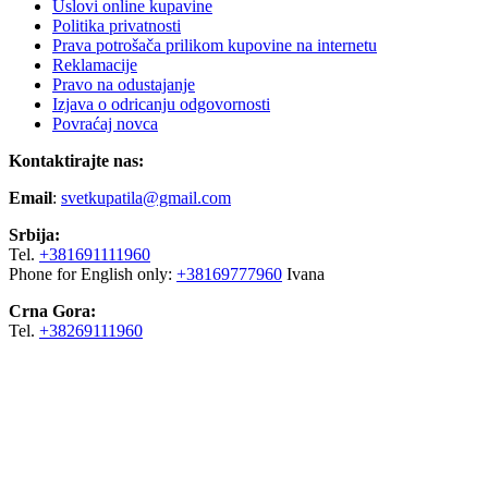
Uslovi online kupavine
Politika privatnosti
Prava potrošača prilikom kupovine na internetu
Reklamacije
Pravo na odustajanje
Izjava o odricanju odgovornosti
Povraćaj novca
Kontaktirajte nas:
Email
:
svetkupatila@gmail.com
Srbija:
Tel.
+381691111960
Phone for English only:
+38169777960
Ivana
Crna Gora:
Tel.
+38269111960