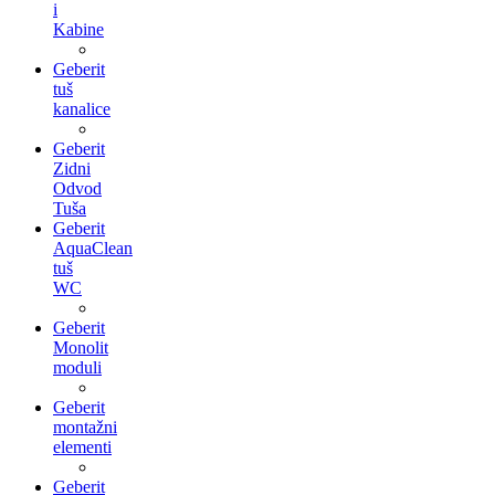
i
Kabine
Geberit
tuš
kanalice
Geberit
Zidni
Odvod
Tuša
Geberit
AquaClean
tuš
WC
Geberit
Monolit
moduli
Geberit
montažni
elementi
Geberit