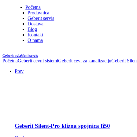
Početna
Prodavnica
Geberit servis
Dostava
Blog
Kontakt
O nama
Geberit ovlašćeni servis
Početna
Geberit cevni sistemi
Geberit cevi za kanalizaciju
Geberit Silen
Prev
Geberit Silent-Pro klizna spojnica fi50