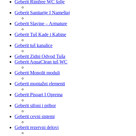
Geberit Rimfree WC šolje
Geberit Sanitarije I Nameštaj
Geberit Slavine – Armature
Geberit Tuš Kade i Kabine
Geberit tuš kanalice
Geberit Zidni Odvod Tuša
Geberit AquaClean tuš WC
Geberit Monolit moduli
Geberit montažni elementi
Geberit Pisoari I Oprema
Geberit sifoni i pribor
Geberit cevni sistemi
Geberit rezervni delovi