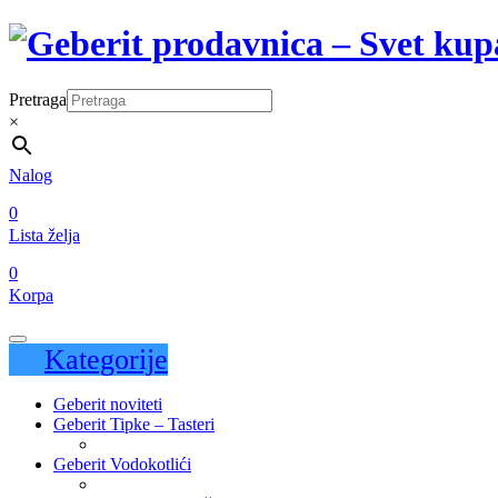
Pretraga
×
Nalog
0
Lista želja
0
Korpa
Kategorije
Geberit noviteti
Geberit Tipke – Tasteri
Geberit Vodokotlići