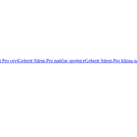
t Pro cevi
Geberit Silent-Pro natične spojnice
Geberit Silent-Pro klizna n