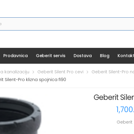
Prodavnica
Geberit servis
Dostava
Blog
Kontak
za kanalizaciju
Geberit Silent Pro cevi
Geberit Silent-Pro n
t Silent-Pro klizna spojnica fi90
Geberit Sile
1,70
Geberit 