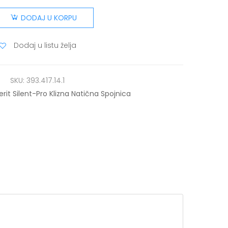
DODAJ U KORPU
Dodaj u listu želja
SKU:
393.417.14.1
rit Silent-Pro Klizna Natična Spojnica