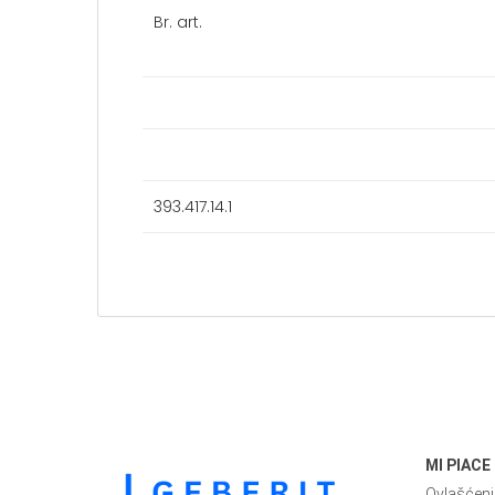
Br. art.
393.417.14.1
MI PIACE
Ovlašćeni 