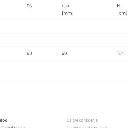
DN
d, ø
H
[mm]
[cm]
90
90
12,4
 doo
Uslovi korišćenja
Geberit servis
Uslovi online kupavine