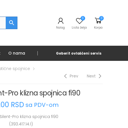
0
0
Nalog
Lista želja
Korpa
t
O nama
Geberit ovlašćeni servis
atične spojnice
Prev
Next
nt-Pro klizna spojnica fi90
0.00
RSD
sa PDV-om
Silent-Pro klizna spojnica fi90
(393.417.14.1)