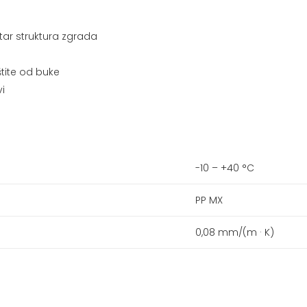
tar struktura zgrada
tite od buke
i
-10 – +40 °C
PP MX
0,08 mm/(m · K)