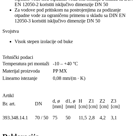
EN 12050-2 koristiti isključivo dimenzije DN 50
Za vodove pod pritiskom na postrojenjima za podizanje
otpadne vode za ograničenu primenu u skladu sa DIN EN
12050-3 koristiti isključivo dimenzije DN 50
Svojstva
Visok stepen izolacije od buke
Tehnički podaci
Temperatura pri montaži
-10 – +40 °C
Materijal proizvoda
PP MX
Linearno istezanje
0,08 mm/(m · K)
Artikl
d, ø
d1, ø
H
Z1
Z2
Z3
Br. art.
DN
[mm]
[mm]
[cm]
[cm]
[cm]
[cm]
393.348.14.1
70 / 50
75
50
11,5
2,8
4,2
3,1