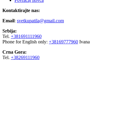
Povraćaj novca
Kontaktirajte nas:
Email
:
svetkupatila@gmail.com
Srbija:
Tel.
+381691111960
Phone for English only:
+38169777960
Ivana
Crna Gora:
Tel.
+38269111960