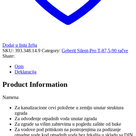
Dodaj u listu želja
SKU:
393.348.14.9
Category:
Geberit Silent-Pro T-87,5-90 račve
Share:
Opis
Deklaracija
Product Information
Namena
Za kanalizacione cevi položene u zemlju unutar struktura
zgrada
Za odvođenje otpadnih voda unutar zgrada
Za zgrade sa višim zahtevima u pogledu zaštite od buke
Za vodove pod pritiskom na postrojenjima za podizanje
otpadne vode kod otpadnih voda bez fekalija u skladu sa DIN