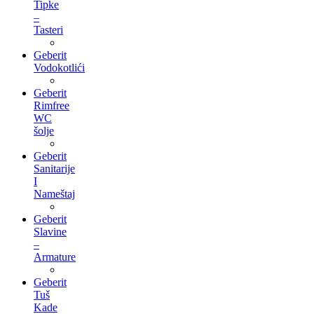
Tipke
–
Tasteri
Geberit
Vodokotlići
Geberit
Rimfree
WC
šolje
Geberit
Sanitarije
I
Nameštaj
Geberit
Slavine
–
Armature
Geberit
Tuš
Kade