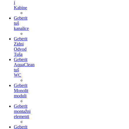
i
Kabine
Geberit
tuš
kanalice
Geberit
Zidni
Odvod
Tuša
Geberit
AquaClean
tuš
WC
Geberit
Monolit
moduli
Geberit
montažni
elementi
Geberit