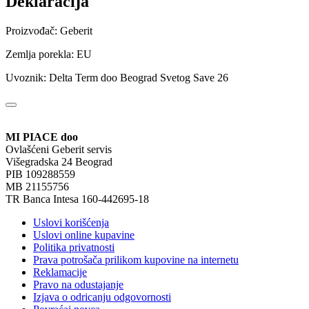
Deklaracija
Proizvođač: Geberit
Zemlja porekla: EU
Uvoznik: Delta Term doo Beograd Svetog Save 26
MI PIACE doo
Ovlašćeni Geberit servis
Višegradska 24 Beograd
PIB 109288559
MB 21155756
TR Banca Intesa 160-442695-18
Uslovi korišćenja
Uslovi online kupavine
Politika privatnosti
Prava potrošača prilikom kupovine na internetu
Reklamacije
Pravo na odustajanje
Izjava o odricanju odgovornosti