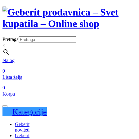
Pretraga
×
Nalog
0
Lista želja
0
Korpa
Kategorije
Geberit
noviteti
Geberit