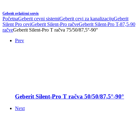
Geberit ovlašćeni servis
Početna
Geberit cevni sistemi
Geberit cevi za kanalizaciju
Geberit
Silent Pro cevi
Geberit Silent-Pro račve
Geberit Silent-Pro T-87,5-90
račve
Geberit Silent-Pro T račva 75/50/87,5°-90°
Prev
Geberit Silent-Pro T račva 50/50/87,5°-90°
Next