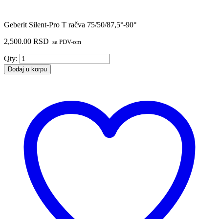
Geberit Silent-Pro T račva 75/50/87,5°-90°
2,500.00
RSD
sa PDV-om
Geberit
Qty:
Silent-
Dodaj u korpu
Pro
T
račva
75/50/87,5°-90°
količina