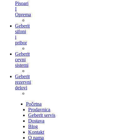
Pisoari
I
Oprema
Geberit
sifoni
i
pribor
Geberit
cevni
sistemi
Geberit
rezervni
delovi
Početna
Prodavnica
Geberit servis
Dostava
Blog
Kontakt
O nama