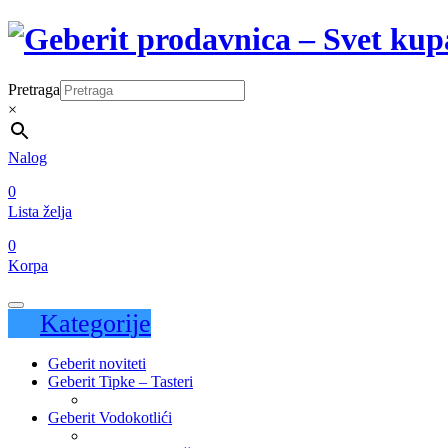
Pretraga
×
Nalog
0
Lista želja
0
Korpa
Kategorije
Geberit noviteti
Geberit Tipke – Tasteri
Geberit Vodokotlići