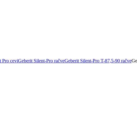
t Pro cevi
Geberit Silent-Pro račve
Geberit Silent-Pro T-87,5-90 račve
Ge