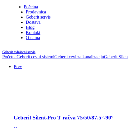
Početna
Prodavnica
Geberit servis
Dostava
Blog
Kontakt
O nama
Geberit ovlašćeni servis
Početna
Geberit cevni sistemi
Geberit cevi za kanalizaciju
Geberit Silen
Prev
Geberit Silent-Pro T račva 75/50/87,5°-90°