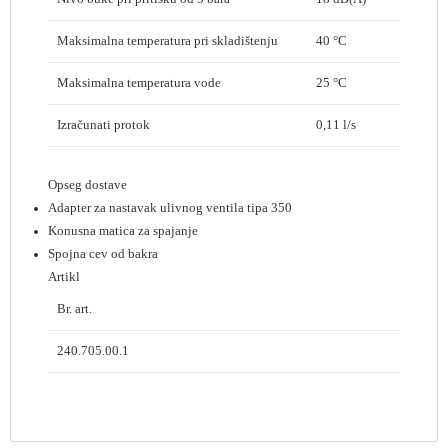
Maksimalna temperatura pri skladištenju
40 °C
Maksimalna temperatura vode
25 °C
Izračunati protok
0,11 l/s
Opseg dostave
Adapter za nastavak ulivnog ventila tipa 350
Konusna matica za spajanje
Spojna cev od bakra
Artikl
Br. art.
240.705.00.1