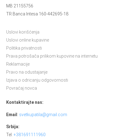
MB 21155756
TR Banca Intesa 160-442695-18
Uslovi korišćenja
Uslovi online kupavine
Politika privatnosti
Prava potrošača prilikom kupovine na internetu
Reklamacije
Pravo na odustajanje
Izjava o odricanju odgovornosti
Povraćaj novca
Kontaktirajte nas:
Email
:
svetkupatila@gmail.com
Srbija:
Tel.
+381691111960