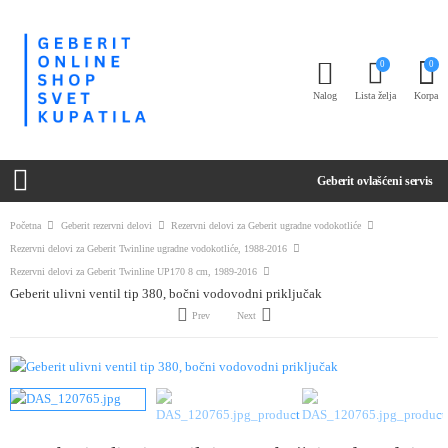
0
0
Nalog
Lista želja
Korpa
Geberit ovlašćeni servis
Početna
Geberit rezervni delovi
Rezervni delovi za Geberit ugradne vodokotliće
Rezervni delovi za Geberit Twinline ugradne vodokotliće, 1988-2016
Rezervni delovi za Geberit Twinline UP170 8 cm, 1989-2016
Geberit ulivni ventil tip 380, bočni vodovodni priključak
Prev
Next