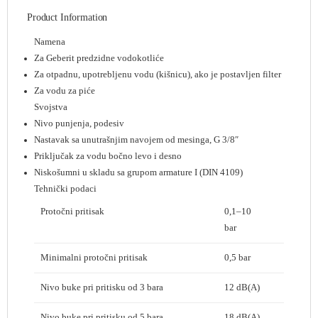
Product Information
Namena
Za Geberit predzidne vodokotliće
Za otpadnu, upotrebljenu vodu (kišnicu), ako je postavljen filter
Za vodu za piće
Svojstva
Nivo punjenja, podesiv
Nastavak sa unutrašnjim navojem od mesinga, G 3/8″
Priključak za vodu bočno levo i desno
Niskošumni u skladu sa grupom armature I (DIN 4109)
Tehnički podaci
Protočni pritisak
0,1–10
bar
Minimalni protočni pritisak
0,5 bar
Nivo buke pri pritisku od 3 bara
12 dB(A)
Nivo buke pri pritisku od 5 bara
18 dB(A)