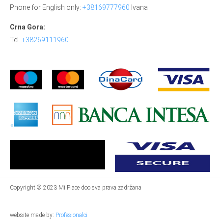
Phone for English only:
+38169777960
Ivana
Crna Gora:
Tel.
+38269111960
Copyright © 2023 Mi Piace doo sva prava zadržana
website made by:
Profesionalci