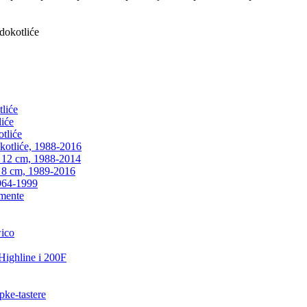
dokotliće
liće
liće
tliće
kotliće, 1988-2016
0 12 cm, 1988-2014
0 8 cm, 1989-2016
1964-1999
emente
wico
 Highline i 200F
pke-tastere