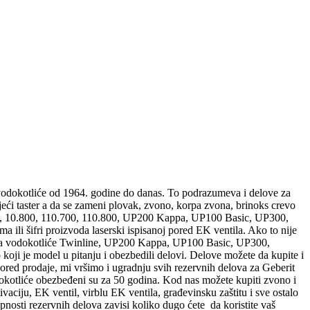
 vodokotliće od 1964. godine do danas. To podrazumeva i delove za
tojeći taster a da se zameni plovak, zvono, korpa zvona, brinoks crevo
600, 10.800, 110.700, 110.800, UP200 Kappa, UP100 Basic, UP300,
 ili šifri proizvoda laserski ispisanoj pored EK ventila. Ako to nije
vi za vodokotliće Twinline, UP200 Kappa, UP100 Basic, UP300,
 koji je model u pitanju i obezbedili delovi. Delove možete da kupite i
Pored prodaje, mi vršimo i ugradnju svih rezervnih delova za Geberit
dokotliće obezbeđeni su za 50 godina. Kod nas možete kupiti zvono i
ciju, EK ventil, virblu EK ventila, građevinsku zaštitu i sve ostalo
nosti rezervnih delova zavisi koliko dugo ćete da koristite vaš