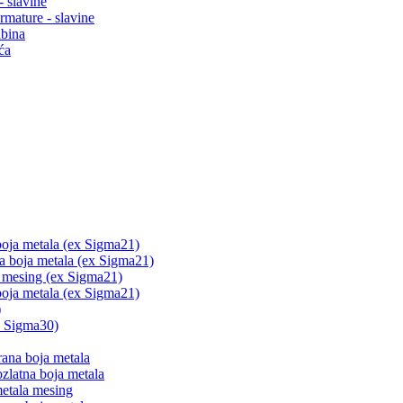
- slavine
rmature - slavine
abina
ća
boja metala (ex Sigma21)
na boja metala (ex Sigma21)
a mesing (ex Sigma21)
boja metala (ex Sigma21)
)
x Sigma30)
ana boja metala
zlatna boja metala
metala mesing