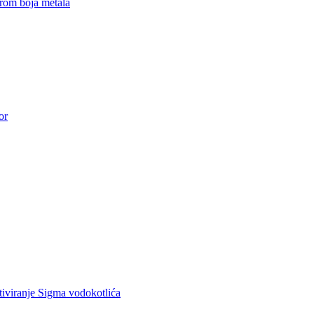
rom boja metala
or
ktiviranje Sigma vodokotlića