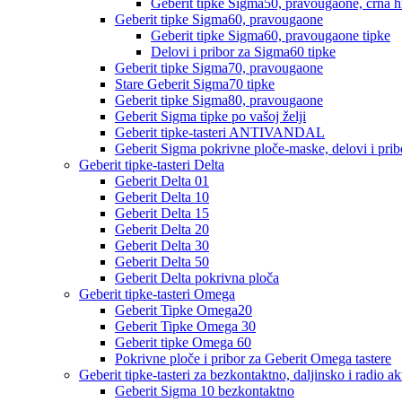
Geberit tipke Sigma50, pravougaone, crna h
Geberit tipke Sigma60, pravougaone
Geberit tipke Sigma60, pravougaone tipke
Delovi i pribor za Sigma60 tipke
Geberit tipke Sigma70, pravougaone
Stare Geberit Sigma70 tipke
Geberit tipke Sigma80, pravougaone
Geberit Sigma tipke po vašoj želji
Geberit tipke-tasteri ANTIVANDAL
Geberit Sigma pokrivne ploče-maske, delovi i prib
Geberit tipke-tasteri Delta
Geberit Delta 01
Geberit Delta 10
Geberit Delta 15
Geberit Delta 20
Geberit Delta 30
Geberit Delta 50
Geberit Delta pokrivna ploča
Geberit tipke-tasteri Omega
Geberit Tipke Omega20
Geberit Tipke Omega 30
Geberit tipke Omega 60
Pokrivne ploče i pribor za Geberit Omega tastere
Geberit tipke-tasteri za bezkontaktno, daljinsko i radio a
Geberit Sigma 10 bezkontaktno