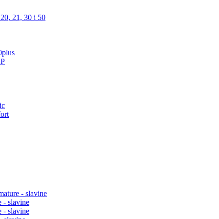
20, 21, 30 i 50
0plus
AP
ic
ort
mature - slavine
 - slavine
 - slavine