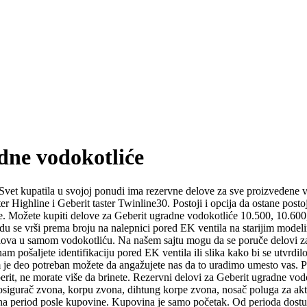
dne vodokotliće
 Svet kupatila u svojoj ponudi ima rezervne delove za sve proizvedene
ster Highline i Geberit taster Twinline30. Postoji i opcija da ostane pos
je. Možete kupiti delove za Geberit ugradne vodokotliće 10.500, 10.
 se vrši prema broju na nalepnici pored EK ventila na starijim modelima
 i delova u samom vodokotliću. Na našem sajtu mogu da se poruče delo
 pošaljete identifikaciju pored EK ventila ili slika kako bi se utvrdilo
 vam je deo potreban možete da angažujete nas da to uradimo umesto vas. 
erit, ne morate više da brinete. Rezervni delovi za Geberit ugradne vo
sigurač zvona, korpu zvona, dihtung korpe zvona, nosač poluga za aktiva
 na period posle kupovine. Kupovina je samo početak. Od perioda dostup