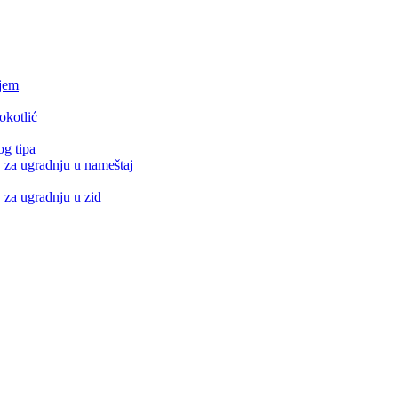
njem
okotlić
og tipa
, za ugradnju u nameštaj
, za ugradnju u zid