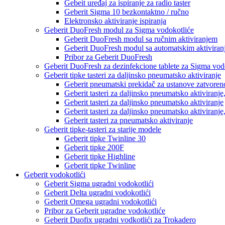
Gebeit uređaj za ispiranje za radio taster
Geberit Sigma 10 bezkontaktno / ručno
Elektronsko aktiviranje ispiranja
Geberit DuoFresh modul za Sigma vodokotliće
Geberit DuoFresh modul sa ručnim aktiviranjem
Geberit DuoFresh modul sa automatskim aktivira
Pribor za Geberit DuoFresh
Geberit DuoFresh za dezinfekcione tablete za Sigma vod
Geberit tipke tasteri za daljinsko pneumatsko aktiviranje
Geberit pneumatski prekidač za ustanove zatvoren
Geberit tasteri za daljinsko pneumatsko aktiviranje
Geberit tasteri za daljinsko pneumatsko aktiviranje
Geberit tasteri za daljinsko pneumatsko aktiviranje
Geberit tasteri za pneumatsko aktiviranje
Geberit tipke-tasteri za starije modele
Geberit tipke Twinline 30
Geberit tipke 200F
Geberit tipke Highline
Geberit tipke Twinline
Geberit vodokotlići
Geberit Sigma ugradni vodokotlići
Geberit Delta ugradni vodokotlići
Geberit Omega ugradni vodokotlići
Pribor za Geberit ugradne vodokotliće
Geberit Duofix ugradni vodkotlići za Trokadero