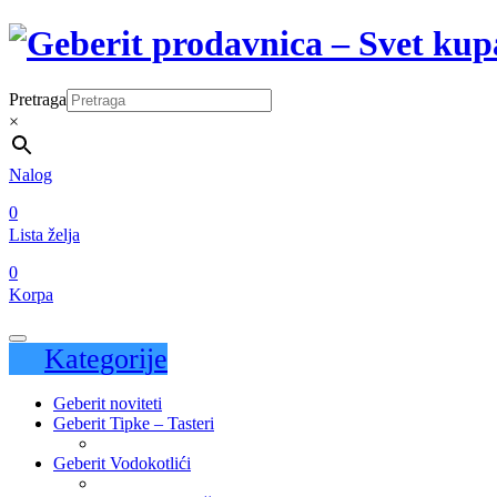
Pretraga
×
Nalog
0
Lista želja
0
Korpa
Kategorije
Geberit noviteti
Geberit Tipke – Tasteri
Geberit Vodokotlići