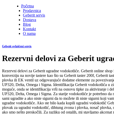
Početna
Prodavnica
Geberit servis
Dostava
Blog
Kontakt
O nama
Geberit ovlašćeni servis
Rezervni delovi za Geberit ugra
Rezervni delovi za Geberit ugradne vodokotliće. Geberit online shop
konverziju na novije tastere kao što su Geberit taster 200f, Geberit ta
plovka ili EK ventil uz odgovarajuće dodatne elemente za povezivan
UP320, Delta, Omega i Sigma. Identifikacija Geberit vodokotlića u zidu
moguće, onda se identifikacija vrši na osnovu tipke za aktiviranje
UP320, Delta, Omega i Sigma. Za starije vodokotliće je potrebno da nam
sami ugradite a ako niste sigurni da to možete ili niste sigurni koji
ugradne vodokotliće. Ako ste bilo kada kupili ugradni vodokotlić Geb
plovak za ugradni vodokotlić, dihtung zvona i plovka, nosač plovka, o
ako smo nešto preskočili. Za razliku od ostalih, mi stavljamo akcenat