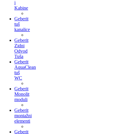
i
Kabine
Geberit
tuš
kanalice
Geberit
Zidni
Odvod
Tuša
Geberit
AquaClean
tuš
WC
Geberit
Monolit
moduli
Geberit
montažni
elementi
Geberit