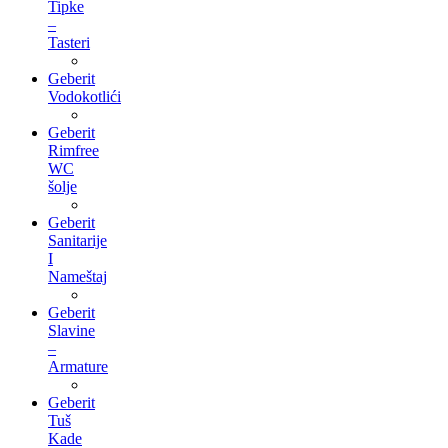
Tipke
–
Tasteri
Geberit
Vodokotlići
Geberit
Rimfree
WC
šolje
Geberit
Sanitarije
I
Nameštaj
Geberit
Slavine
–
Armature
Geberit
Tuš
Kade