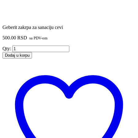
Geberit zakrpa za sanaciju cevi
500.00
RSD
sa PDV-om
Geberit
Qty:
zakrpa
Dodaj u korpu
za
sanaciju
cevi
količina