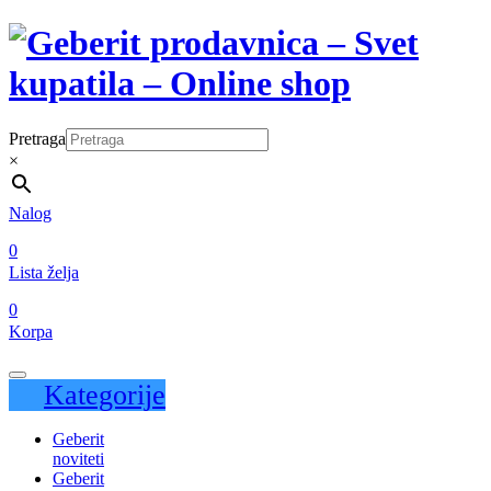
Pretraga
×
Nalog
0
Lista želja
0
Korpa
Kategorije
Geberit
noviteti
Geberit