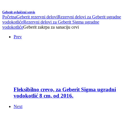
Geberit ovlašćeni servis
Početna
Geberit rezervni delovi
Rezervni delovi za Geberit ugradne
vodokotliće
Rezervni delovi za Geberit Sigma ugradne
vodokotliće
Geberit zakrpa za sanaciju cevi
Prev
Fleksibilno crevo, za Geberit Sigma ugradni
vodokotlić 8 cm, od 2016.
Next