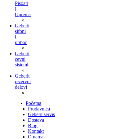
Pisoari
I
Oprema
Geberit
sifoni
i
pribor
Geberit
cevni
sistemi
Geberit
rezervni
delovi
Početna
Prodavnica
Geberit servis
Dostava
Blog
Kontakt
O nama