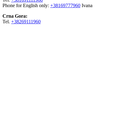
Phone for English only:
+38169777960
Ivana
Crna Gora:
Tel.
+38269111960