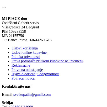
MI PIACE doo
Ovlašćeni Geberit servis
Višegradska 24 Beograd
PIB 109288559
MB 21155756
TR Banca Intesa 160-442695-18
Uslovi korišćenja
Uslovi online kupavine
Politika privatnosti
Prava potrošača prilikom kupovine na internetu
Reklamacije
Pravo na odustajanje
Izjava o odricanju odgovornosti
Povraćaj novca
Kontaktirajte nas:
Email
:
svetkupatila@gmail.com
Srbija:
Tel.
+381691111960