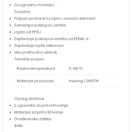
Za ugradnu montažu
Svojstva
Potpuni protok kroz loptu i osnovni element
Zamenljivi poklopac ventila
Lopta od PPSU
Zaptivanje poklopca ventila od EPDM-a
Zaptivanje lopte silikonom
Izlivi prethodno utisnuti
Tehnički podaci
Radna temperatura
0–95 °C
Materijal proizvoda
mesing CW617N
Opseg dostave
2 ugaonika za pričvršćivanje
Materijal za pričvršćivanje
Građevinska zaštita
Artikl