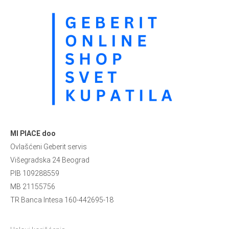
MI PIACE doo
Ovlašćeni Geberit servis
Višegradska 24 Beograd
PIB 109288559
MB 21155756
TR Banca Intesa 160-442695-18