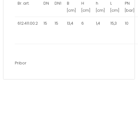
Br. art.
DN
DN1
B
H
h
L
PN
[cm]
[cm]
[cm]
[cm]
[bar]
612.411.00.2
15
15
13,4
6
1,4
15,3
10
Pribor