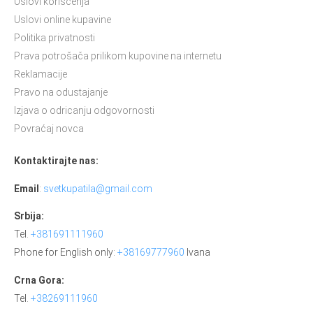
Uslovi korišćenja
Uslovi online kupavine
Politika privatnosti
Prava potrošača prilikom kupovine na internetu
Reklamacije
Pravo na odustajanje
Izjava o odricanju odgovornosti
Povraćaj novca
Kontaktirajte nas:
Email
:
svetkupatila@gmail.com
Srbija:
Tel.
+381691111960
Phone for English only:
+38169777960
Ivana
Crna Gora:
Tel.
+38269111960