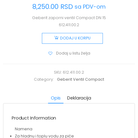
8,250.00
RSD
sa PDV-om
Geberit zaporni ventil Compact DN 15
612.411.00.2
DODAJ U KORPU
Dodaj u listu želja
SKU:
612.411.00.2
Category:
Geberit Ventil Compact
Opis
Deklaracija
Product Information
Namena
Za hladnu i toplu vodu za piće