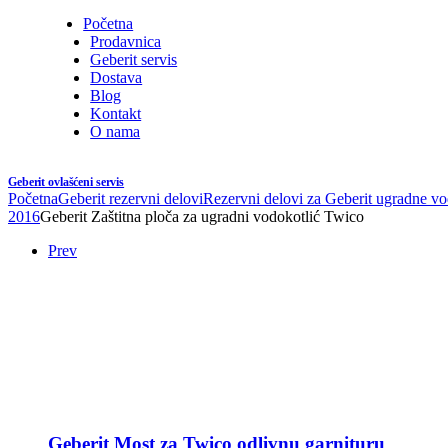
Početna
Prodavnica
Geberit servis
Dostava
Blog
Kontakt
O nama
Geberit ovlašćeni servis
Početna
Geberit rezervni delovi
Rezervni delovi za Geberit ugradne vo
2016
Geberit Zaštitna ploča za ugradni vodokotlić Twico
Prev
Geberit Most za Twico odlivnu garnituru