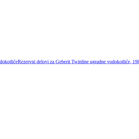
dokotliće
Rezervni delovi za Geberit Twinline ugradne vodokotliće, 1