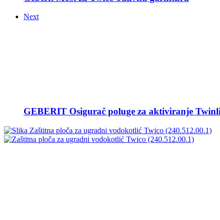
Next
GEBERIT Osigurač poluge za aktiviranje Twinl