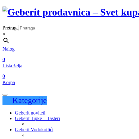
Pretraga
×
Nalog
0
Lista želja
0
Korpa
Kategorije
Geberit noviteti
Geberit Tipke – Tasteri
Geberit Vodokotlići