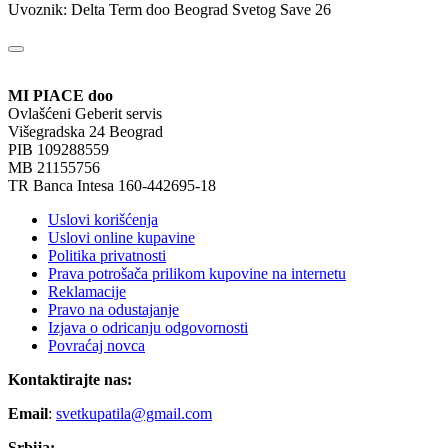
Uvoznik: Delta Term doo Beograd Svetog Save 26
MI PIACE doo
Ovlašćeni Geberit servis
Višegradska 24 Beograd
PIB 109288559
MB 21155756
TR Banca Intesa 160-442695-18
Uslovi korišćenja
Uslovi online kupavine
Politika privatnosti
Prava potrošača prilikom kupovine na internetu
Reklamacije
Pravo na odustajanje
Izjava o odricanju odgovornosti
Povraćaj novca
Kontaktirajte nas:
Email
:
svetkupatila@gmail.com
Srbija: