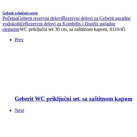
Geberit ovlašćeni servis
Početna
Geberit rezervni delovi
Rezervni delovi za Geberit ugradne
vodokotliće
Rezervni delovi za Kombifix i Duofix ugradne
elemente
WC priključni set 30 cm, sa zaštitnom kapom, fi110/45
Prev
Geberit WC priključni set, sa zaštitnom kapom
Next