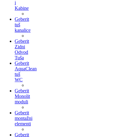
i
Kabine
Geberit
tuš
kanalice
Geberit
Zidni
Odvod
Tuša
Geberit
AquaClean
tuš
WC
Geberit
Monolit
moduli
Geberit
montažni
elementi
Geberit