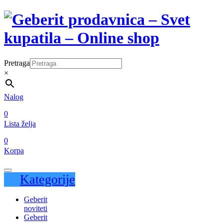
Pretraga
×
Nalog
0
Lista želja
0
Korpa
Kategorije
Geberit
noviteti
Geberit