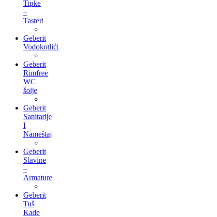
Tipke
–
Tasteri
Geberit
Vodokotlići
Geberit
Rimfree
WC
šolje
Geberit
Sanitarije
I
Nameštaj
Geberit
Slavine
–
Armature
Geberit
Tuš
Kade