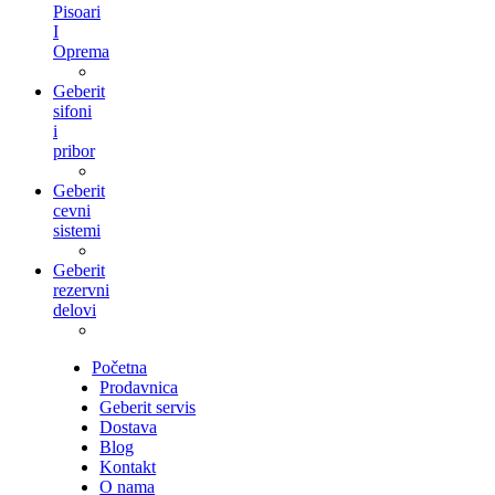
Pisoari
I
Oprema
Geberit
sifoni
i
pribor
Geberit
cevni
sistemi
Geberit
rezervni
delovi
Početna
Prodavnica
Geberit servis
Dostava
Blog
Kontakt
O nama