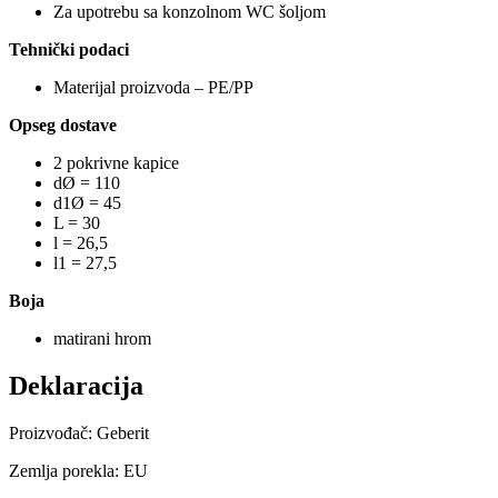
Za upotrebu sa konzolnom WC šoljom
Tehnički podaci
Materijal proizvoda – PE/PP
Opseg dostave
2 pokrivne kapice
dØ = 110
d1Ø = 45
L = 30
l = 26,5
l1 = 27,5
Boja
matirani hrom
Deklaracija
Proizvođač: Geberit
Zemlja porekla: EU