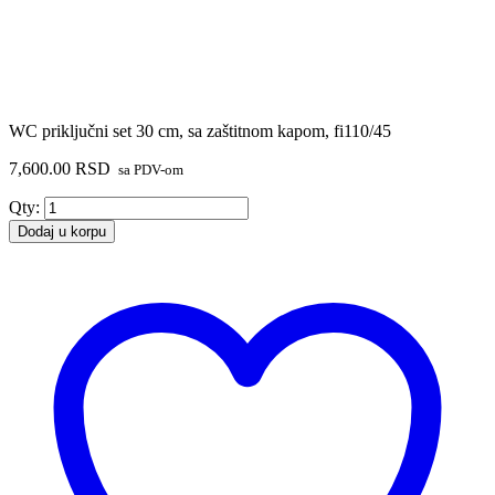
WC priključni set 30 cm, sa zaštitnom kapom, fi110/45
7,600.00
RSD
sa PDV-om
WC
Qty:
priključni
Dodaj u korpu
set
30
cm,
sa
zaštitnom
kapom,
fi110/45
količina