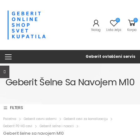
0
0
Nalog
Lista želja
Korpa
Geberit ovlašćeni servis
Geberit Šelne Sa Navojem M10
FILTERS
Početna
Geberit cevni sistemi
Geberit cevi za kanalizaciju
Geberit PE-HD cevi
Geberit šelne i nosači
Geberit šelne sa navojem M10