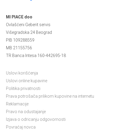
MI PIACE doo
Ovlašćeni Geberit servis
Višegradska 24 Beograd
PIB 109288559
MB 21155756
TR Banca Intesa 160-442695-18
Uslovi korišćenja
Uslovi online kupavine
Politika privatnosti
Prava potrošača prilikom kupovine na internetu
Reklamacije
Pravo na odustajanje
Izjava o odricanju odgovornosti
Povraćaj novca