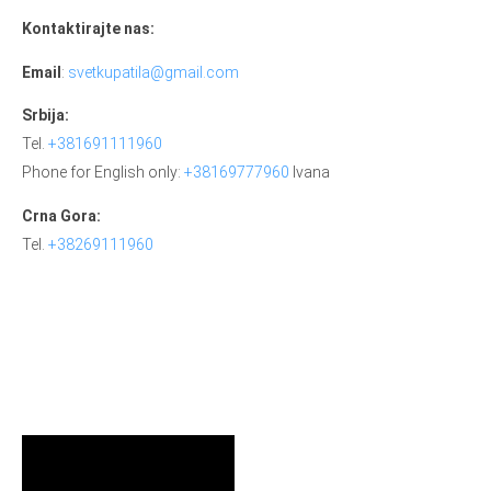
Kontaktirajte nas:
Email
:
svetkupatila@gmail.com
Srbija:
Tel.
+381691111960
Phone for English only:
+38169777960
Ivana
Crna Gora:
Tel.
+38269111960