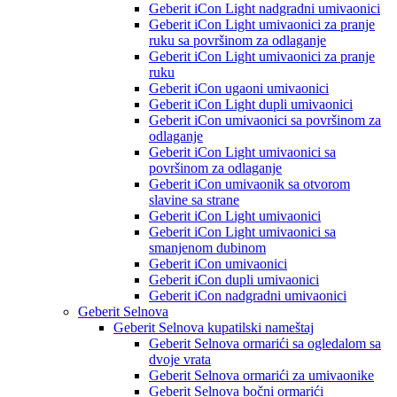
Geberit iCon Light nadgradni umivaonici
Geberit iCon Light umivaonici za pranje
ruku sa površinom za odlaganje
Geberit iCon Light umivaonici za pranje
ruku
Geberit iCon ugaoni umivaonici
Geberit iCon Light dupli umivaonici
Geberit iCon umivaonici sa površinom za
odlaganje
Geberit iCon Light umivaonici sa
površinom za odlaganje
Geberit iCon umivaonik sa otvorom
slavine sa strane
Geberit iCon Light umivaonici
Geberit iCon Light umivaonici sa
smanjenom dubinom
Geberit iCon umivaonici
Geberit iCon dupli umivaonici
Geberit iCon nadgradni umivaonici
Geberit Selnova
Geberit Selnova kupatilski nameštaj
Geberit Selnova ormarići sa ogledalom sa
dvoje vrata
Geberit Selnova ormarići za umivaonike
Geberit Selnova bočni ormarići