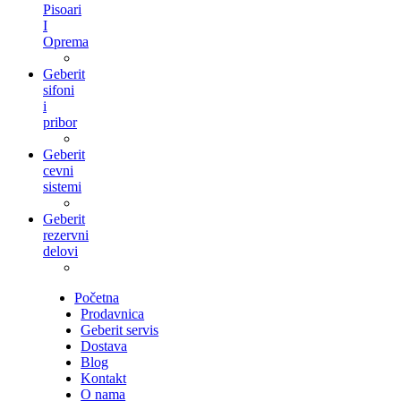
Pisoari
I
Oprema
Geberit
sifoni
i
pribor
Geberit
cevni
sistemi
Geberit
rezervni
delovi
Početna
Prodavnica
Geberit servis
Dostava
Blog
Kontakt
O nama