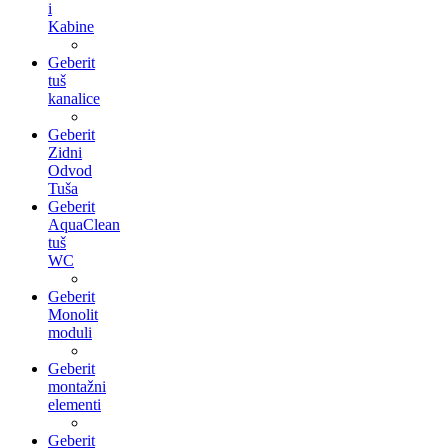
i
Kabine
Geberit
tuš
kanalice
Geberit
Zidni
Odvod
Tuša
Geberit
AquaClean
tuš
WC
Geberit
Monolit
moduli
Geberit
montažni
elementi
Geberit