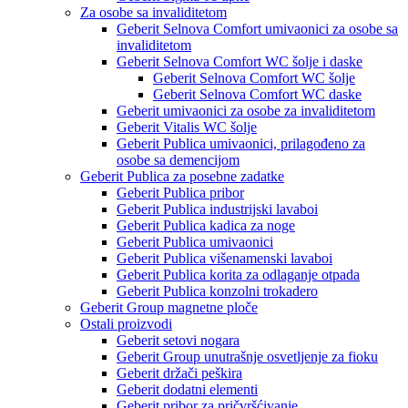
Za osobe sa invaliditetom
Geberit Selnova Comfort umivaonici za osobe sa
invaliditetom
Geberit Selnova Comfort WC šolje i daske
Geberit Selnova Comfort WC šolje
Geberit Selnova Comfort WC daske
Geberit umivaonici za osobe za invaliditetom
Geberit Vitalis WC šolje
Geberit Publica umivaonici, prilagođeno za
osobe sa demencijom
Geberit Publica za posebne zadatke
Geberit Publica pribor
Geberit Publica industrijski lavaboi
Geberit Publica kadica za noge
Geberit Publica umivaonici
Geberit Publica višenamenski lavaboi
Geberit Publica korita za odlaganje otpada
Geberit Publica konzolni trokadero
Geberit Group magnetne ploče
Ostali proizvodi
Geberit setovi nogara
Geberit Group unutrašnje osvetljenje za fioku
Geberit držači peškira
Geberit dodatni elementi
Geberit pribor za pričvršćivanje