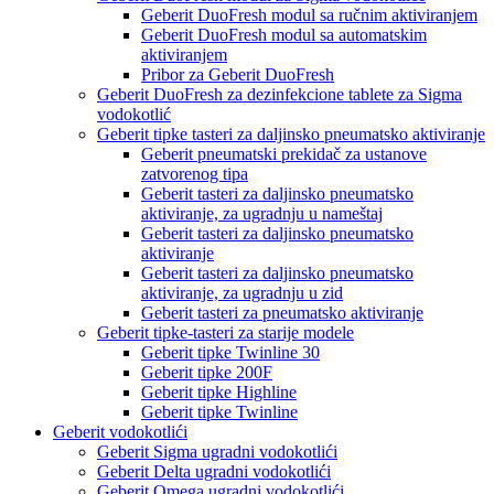
Geberit DuoFresh modul sa ručnim aktiviranjem
Geberit DuoFresh modul sa automatskim
aktiviranjem
Pribor za Geberit DuoFresh
Geberit DuoFresh za dezinfekcione tablete za Sigma
vodokotlić
Geberit tipke tasteri za daljinsko pneumatsko aktiviranje
Geberit pneumatski prekidač za ustanove
zatvorenog tipa
Geberit tasteri za daljinsko pneumatsko
aktiviranje, za ugradnju u nameštaj
Geberit tasteri za daljinsko pneumatsko
aktiviranje
Geberit tasteri za daljinsko pneumatsko
aktiviranje, za ugradnju u zid
Geberit tasteri za pneumatsko aktiviranje
Geberit tipke-tasteri za starije modele
Geberit tipke Twinline 30
Geberit tipke 200F
Geberit tipke Highline
Geberit tipke Twinline
Geberit vodokotlići
Geberit Sigma ugradni vodokotlići
Geberit Delta ugradni vodokotlići
Geberit Omega ugradni vodokotlići