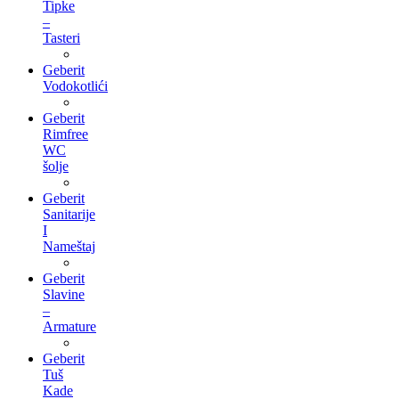
Tipke
–
Tasteri
Geberit
Vodokotlići
Geberit
Rimfree
WC
šolje
Geberit
Sanitarije
I
Nameštaj
Geberit
Slavine
–
Armature
Geberit
Tuš
Kade