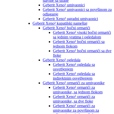
slavine sa strane
Geberit Xeno² umivaonici
Geberit Xeno² umivaonici sa površinom za
odlaganje
Geberit Xeno² ugradni umivaonici
Geberit Xeno² kupatilski nameštaj
Geberit Xeno² bočni ormarići
Geberit Xeno² visoki bočni ormarići
sa jednim vratima i ogledalom
Geberit Xeno² bočni ormarići sa
jednom fiokom
Geberit Xeno² bočni ormarići sa dve
fioke
Geberit Xeno² ogledala
Geberit Xeno² ogledala sa
osvetljenjem
Geberit Xeno² ogledala sa
indirektnim osvetljenjem
Geberit Xeno² ormarići za umivaonike
Geberit Xeno² ormarići za
umivaonike, sa jednom fiokom
Geberit Xeno² ormarići za
umivaonike, sa dve fioke
Geberit Xeno² ormarići za
umivaonike za površinom za