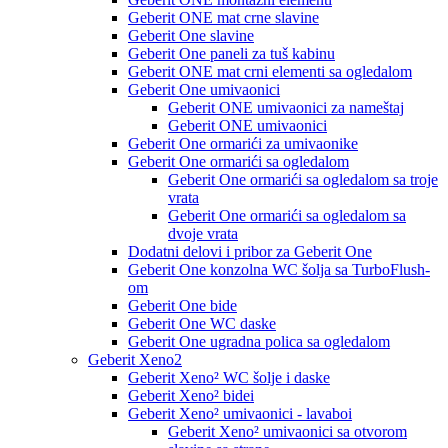
Geberit ONE mat crne slavine
Geberit One slavine
Geberit One paneli za tuš kabinu
Geberit ONE mat crni elementi sa ogledalom
Geberit One umivaonici
Geberit ONE umivaonici za nameštaj
Geberit ONE umivaonici
Geberit One ormarići za umivaonike
Geberit One ormarići sa ogledalom
Geberit One ormarići sa ogledalom sa troje
vrata
Geberit One ormarići sa ogledalom sa
dvoje vrata
Dodatni delovi i pribor za Geberit One
Geberit One konzolna WC šolja sa TurboFlush-
om
Geberit One bide
Geberit One WC daske
Geberit One ugradna polica sa ogledalom
Geberit Xeno2
Geberit Xeno² WC šolje i daske
Geberit Xeno² bidei
Geberit Xeno² umivaonici - lavaboi
Geberit Xeno² umivaonici sa otvorom