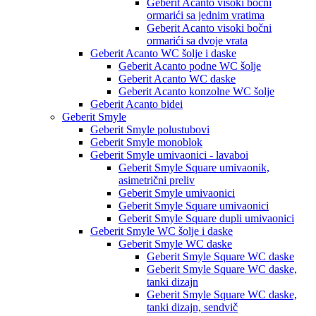
Geberit Acanto visoki bočni
ormarići sa jednim vratima
Geberit Acanto visoki bočni
ormarići sa dvoje vrata
Geberit Acanto WC šolje i daske
Geberit Acanto podne WC šolje
Geberit Acanto WC daske
Geberit Acanto konzolne WC šolje
Geberit Acanto bidei
Geberit Smyle
Geberit Smyle polustubovi
Geberit Smyle monoblok
Geberit Smyle umivaonici - lavaboi
Geberit Smyle Square umivaonik,
asimetrični preliv
Geberit Smyle umivaonici
Geberit Smyle Square umivaonici
Geberit Smyle Square dupli umivaonici
Geberit Smyle WC šolje i daske
Geberit Smyle WC daske
Geberit Smyle Square WC daske
Geberit Smyle Square WC daske,
tanki dizajn
Geberit Smyle Square WC daske,
tanki dizajn, sendvič