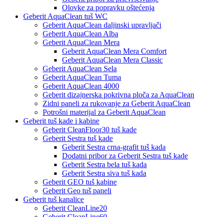
Olovke za popravku oštećenja
Geberit AquaClean tuš WC
Geberit AquaClean daljinski upravljači
Geberit AquaClean Alba
Geberit AquaClean Mera
Geberit AquaClean Mera Comfort
Geberit AquaClean Mera Classic
Geberit AquaClean Sela
Geberit AquaClean Tuma
Geberit AquaClean 4000
Geberit dizajnerska pokrivna ploča za AquaClean
Zidni paneli za rukovanje za Geberit AquaClean
Potrošni materijal za Geberit AquaClean
Geberit tuš kade i kabine
Geberit CleanFloor30 tuš kade
Geberit Sestra tuš kade
Geberit Sestra crna-grafit tuš kada
Dodatni pribor za Geberit Sestra tuš kade
Geberit Sestra bela tuš kada
Geberit Sestra siva tuš kada
Geberit GEO tuš kabine
Geberit Geo tuš paneli
Geberit tuš kanalice
Geberit CleanLine20
Geberit CleanLine60