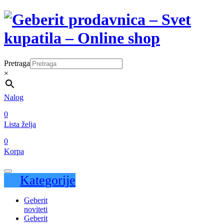
Pretraga
×
Nalog
0
Lista želja
0
Korpa
Kategorije
Geberit
noviteti
Geberit