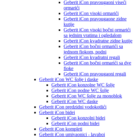
Geberit iCon pravougaoni viseći
ormarići
Geberit iCon visoki ormarići
Geberit iCon pravougaone zidne
kutije
Geberit iCon visoki bočni ormarići
sa jednim vratima i ogledalom
Geberit iCon kvadratne zidne kutije
Geberit iCon bočni ormarići sa
jednom fiokom, podni
Geberit iCon kvadratni regali
Geberit iCon bočni ormarići sa dve
fioke
Geberit iCon pravougaoni regali
Geberit iCon WC šolje i daske
Geberit iCon konzolne WC šolje
Geberit iCon podne WC šolje
Geberit iCon WC šolje za monoblok
Geberit iCon WC daske
Geberit iCon predzidni vodokotlići
Geberit iCon bidei
Geberit iCon konzolni bidei
Geberit iCon podni bidei
Geberit iCon kompleti
Geberit iCon umivaonici - lavaboi