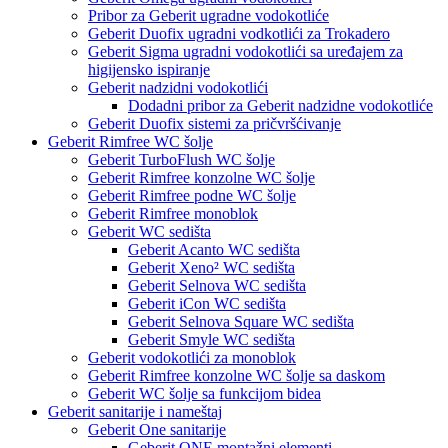
Pribor za Geberit ugradne vodokotliće
Geberit Duofix ugradni vodkotlići za Trokadero
Geberit Sigma ugradni vodokotlići sa uređajem za
higijensko ispiranje
Geberit nadzidni vodokotlići
Dodadni pribor za Geberit nadzidne vodokotliće
Geberit Duofix sistemi za pričvršćivanje
Geberit Rimfree WC šolje
Geberit TurboFlush WC šolje
Geberit Rimfree konzolne WC šolje
Geberit Rimfree podne WC šolje
Geberit Rimfree monoblok
Geberit WC sedišta
Geberit Acanto WC sedišta
Geberit Xeno² WC sedišta
Geberit Selnova WC sedišta
Geberit iCon WC sedišta
Geberit Selnova Square WC sedišta
Geberit Smyle WC sedišta
Geberit vodokotlići za monoblok
Geberit Rimfree konzolne WC šolje sa daskom
Geberit WC šolje sa funkcijom bidea
Geberit sanitarije i nameštaj
Geberit One sanitarije
Geberit ONE montažni elementi