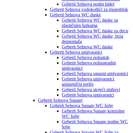
Geberit Selnova podni bidei
Geberit Selnova vodokotlići za monoblok
Geberit Selnova WC daske
Geberit Selnova WC daske sa
plastičnim šarkama
Geberit Selnova WC daske za decu
Geberit Selnova WC daske, brza
demontaža
Geberit Selnova WC daske
Geberit Selnova umivaonici
Geberit Selnova polustub
Geberit Selnova poluugradni
umivaonici
Geberit Selnova ugaoni umivaonici
Geberit Selnova umivaonici,
asimetrični preliv
Geberit Selnova stojeći stubovi
Geberit Selnova umivaonici
Geberit Selnova Square
Geberit Selnova Square WC šolje
Geberit Selnova Square konzolne
WC šolje
Geberit Selnova Square podne WC
šolje
Geberit Selnova Square WC šolje za