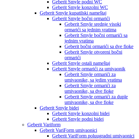
Geberit Smyle podni WC
Geberit Smyle konzolni WC
Geberit Smyle kupatilski nameštaj
Geberit Smyle bočni ormarići
Geberit Smyle srednje visoki
ormarići sa jednim vratima
Geberit Smyle bočni ormarići sa
jednim vratima
Geberit bočni ormarići sa dve fioke
Geberit Smyle otvoreni bočni
ormarići
Geberit Smyle ostali nameštaj
Geberit Smyle ormarići za umivaonik
Geberit Smyle ormarići za
umivaonike, sa jedim vratima
Geberit Smyle ormarići za
umivaonike, sa dve fioke
Geberit Smyle ormarići za duple
umivaonike, sa dve fioke
Geberit Smyle bidei
Geberit Smyle konzolni bidei
Geberit Smyle podni bidei
Geberit Variform
Geberit VariForm umivaonici
Geberit VariForm poluugradni umivaonici