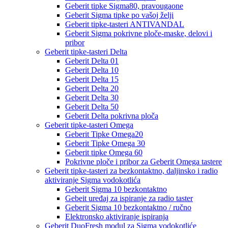
Geberit tipke Sigma80, pravougaone
Geberit Sigma tipke po vašoj želji
Geberit tipke-tasteri ANTIVANDAL
Geberit Sigma pokrivne ploče-maske, delovi i
pribor
Geberit tipke-tasteri Delta
Geberit Delta 01
Geberit Delta 10
Geberit Delta 15
Geberit Delta 20
Geberit Delta 30
Geberit Delta 50
Geberit Delta pokrivna ploča
Geberit tipke-tasteri Omega
Geberit Tipke Omega20
Geberit Tipke Omega 30
Geberit tipke Omega 60
Pokrivne ploče i pribor za Geberit Omega tastere
Geberit tipke-tasteri za bezkontaktno, daljinsko i radio
aktiviranje Sigma vodokotlića
Geberit Sigma 10 bezkontaktno
Gebeit uređaj za ispiranje za radio taster
Geberit Sigma 10 bezkontaktno / ručno
Elektronsko aktiviranje ispiranja
Geberit DuoFresh modul za Sigma vodokotliće