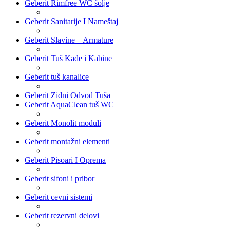
Geberit Rimfree WC šolje
Geberit Sanitarije I Nameštaj
Geberit Slavine – Armature
Geberit Tuš Kade i Kabine
Geberit tuš kanalice
Geberit Zidni Odvod Tuša
Geberit AquaClean tuš WC
Geberit Monolit moduli
Geberit montažni elementi
Geberit Pisoari I Oprema
Geberit sifoni i pribor
Geberit cevni sistemi
Geberit rezervni delovi