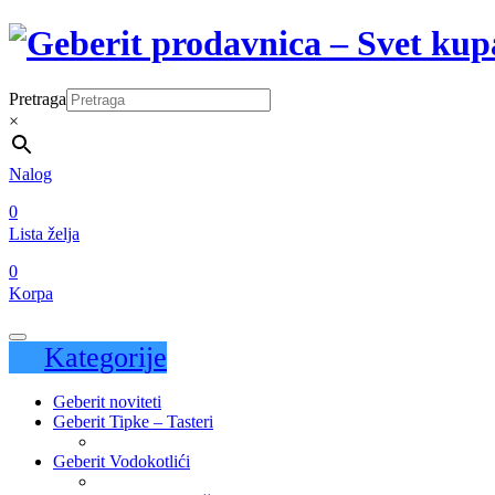
Pretraga
×
Nalog
0
Lista želja
0
Korpa
Kategorije
Geberit noviteti
Geberit Tipke – Tasteri
Geberit Vodokotlići