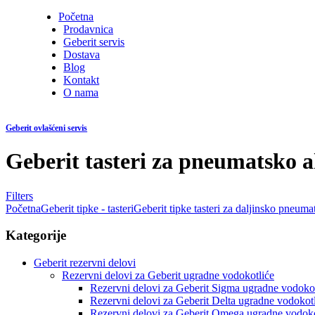
Početna
Prodavnica
Geberit servis
Dostava
Blog
Kontakt
O nama
Geberit ovlašćeni servis
Geberit tasteri za pneumatsko a
Filters
Početna
Geberit tipke - tasteri
Geberit tipke tasteri za daljinsko pneuma
Kategorije
Geberit rezervni delovi
Rezervni delovi za Geberit ugradne vodokotliće
Rezervni delovi za Geberit Sigma ugradne vodokot
Rezervni delovi za Geberit Delta ugradne vodokot
Rezervni delovi za Geberit Omega ugradne vodoko