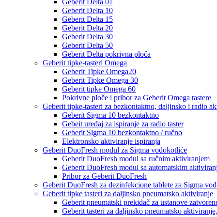
Geberit Delta 01
Geberit Delta 10
Geberit Delta 15
Geberit Delta 20
Geberit Delta 30
Geberit Delta 50
Geberit Delta pokrivna ploča
Geberit tipke-tasteri Omega
Geberit Tipke Omega20
Geberit Tipke Omega 30
Geberit tipke Omega 60
Pokrivne ploče i pribor za Geberit Omega tastere
Geberit tipke-tasteri za bezkontaktno, daljinsko i radio a
Geberit Sigma 10 bezkontaktno
Gebeit uređaj za ispiranje za radio taster
Geberit Sigma 10 bezkontaktno / ručno
Elektronsko aktiviranje ispiranja
Geberit DuoFresh modul za Sigma vodokotliće
Geberit DuoFresh modul sa ručnim aktiviranjem
Geberit DuoFresh modul sa automatskim aktivira
Pribor za Geberit DuoFresh
Geberit DuoFresh za dezinfekcione tablete za Sigma vod
Geberit tipke tasteri za daljinsko pneumatsko aktiviranje
Geberit pneumatski prekidač za ustanove zatvoren
Geberit tasteri za daljinsko pneumatsko aktiviranje