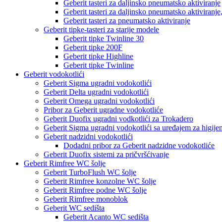
Geberit tasteri za daljinsko pneumatsko aktiviranje
Geberit tasteri za daljinsko pneumatsko aktiviranje
Geberit tasteri za pneumatsko aktiviranje
Geberit tipke-tasteri za starije modele
Geberit tipke Twinline 30
Geberit tipke 200F
Geberit tipke Highline
Geberit tipke Twinline
Geberit vodokotlići
Geberit Sigma ugradni vodokotlići
Geberit Delta ugradni vodokotlići
Geberit Omega ugradni vodokotlići
Pribor za Geberit ugradne vodokotliće
Geberit Duofix ugradni vodkotlići za Trokadero
Geberit Sigma ugradni vodokotlići sa uređajem za higijen
Geberit nadzidni vodokotlići
Dodadni pribor za Geberit nadzidne vodokotliće
Geberit Duofix sistemi za pričvršćivanje
Geberit Rimfree WC šolje
Geberit TurboFlush WC šolje
Geberit Rimfree konzolne WC šolje
Geberit Rimfree podne WC šolje
Geberit Rimfree monoblok
Geberit WC sedišta
Geberit Acanto WC sedišta