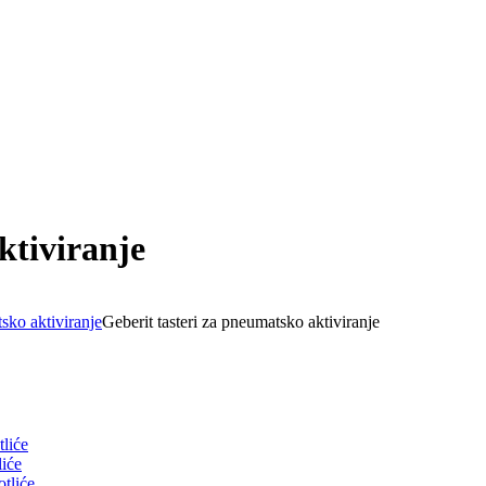
ktiviranje
tsko aktiviranje
Geberit tasteri za pneumatsko aktiviranje
liće
liće
tliće