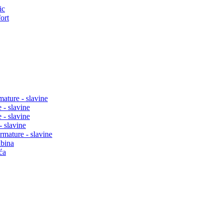
ic
ort
mature - slavine
 - slavine
 - slavine
- slavine
rmature - slavine
abina
ća