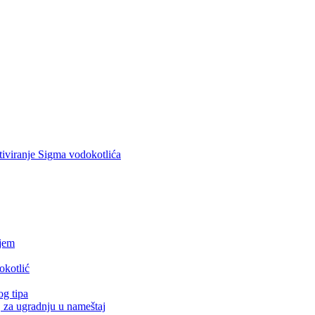
ktiviranje Sigma vodokotlića
njem
okotlić
og tipa
, za ugradnju u nameštaj