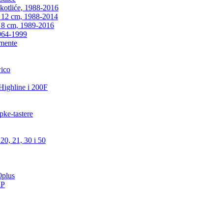
kotliće, 1988-2016
0 12 cm, 1988-2014
0 8 cm, 1989-2016
1964-1999
emente
wico
 Highline i 200F
pke-tastere
20, 21, 30 i 50
0plus
AP