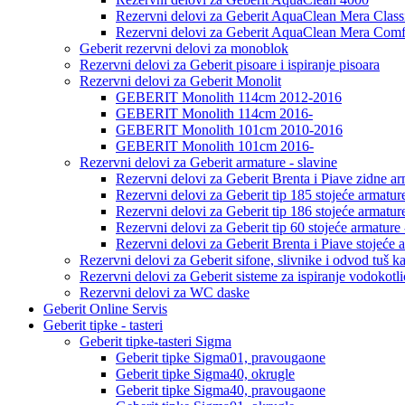
Rezervni delovi za Geberit AquaClean Mera Class
Rezervni delovi za Geberit AquaClean Mera Comf
Geberit rezervni delovi za monoblok
Rezervni delovi za Geberit pisoare i ispiranje pisoara
Rezervni delovi za Geberit Monolit
GEBERIT Monolith 114cm 2012-2016
GEBERIT Monolith 114cm 2016-
GEBERIT Monolith 101cm 2010-2016
GEBERIT Monolith 101cm 2016-
Rezervni delovi za Geberit armature - slavine
Rezervni delovi za Geberit Brenta i Piave zidne ar
Rezervni delovi za Geberit tip 185 stojeće armature
Rezervni delovi za Geberit tip 186 stojeće armature
Rezervni delovi za Geberit tip 60 stojeće armature 
Rezervni delovi za Geberit Brenta i Piave stojeće a
Rezervni delovi za Geberit sifone, slivnike i odvod tuš k
Rezervni delovi za Geberit sisteme za ispiranje vodokotli
Rezervni delovi za WC daske
Geberit Online Servis
Geberit tipke - tasteri
Geberit tipke-tasteri Sigma
Geberit tipke Sigma01, pravougaone
Geberit tipke Sigma40, okrugle
Geberit tipke Sigma40, pravougaone