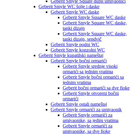
Geberit Smyle Square dupli umivaonici
Geberit Smyle WC šolje i daske
Geberit Smyle WC daske
Geberit Smyle Square WC daske
Geberit Smyle Square WC daske,
tanki dizajn
Geberit Smyle Square WC daske,
tanki dizajn, sendvič
Geberit Smyle podni WC
Geberit Smyle konzolni WC
Geberit Smyle kupatilski nameštaj
Geberit Smyle bočni ormarići
Geberit Smyle srednje visoki
ormarići sa jednim vratima
Geberit Smyle bočni ormarići sa
jednim vratima
Geberit bočni ormarići sa dve fioke
Geberit Smyle otvoreni bočni
ormarići
Geberit Smyle ostali nameštaj
Geberit Smyle ormarići za umivaonik
Geberit Smyle ormarići za
umivaonike, sa jedim vratima
Geberit Smyle ormarići za
umivaonike, sa dve fioke