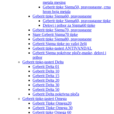
metala mesing
Geberit tipke Sigma50, pravougaone, crna
hrom boja metala
Geberit tipke Sigma60, pravougaone
Geberit tipke Sigma60, pravougaone tipke
Delovi i pribor za Sigma60 tipke
Geberit tipke Sigma70, pravougaone
Stare Geberit Sigma70 tipke
Geberit tipke Sigma80, pravougaone
Geberit Sigma tipke po vašoj želji
Geberit tipke-tasteri ANTIVANDAL
Geberit Sigma pokrivne ploče-maske, delovi i
pribor
Geberit tipke-tasteri Delta
Geberit Delta 01
Geberit Delta 10
Geberit Delta 15
Geberit Delta 20
Geberit Delta 30
Geberit Delta 50
Geberit Delta pokrivna ploča
Geberit tipke-tasteri Omega
Geberit Tipke Omega20
Geberit Tipke Omega 30
Geberit tipke Omega 60