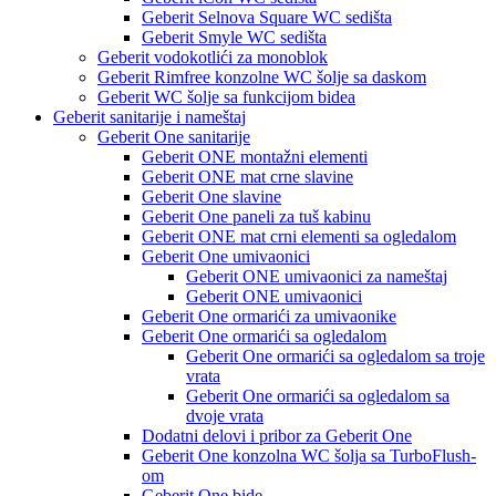
Geberit Selnova Square WC sedišta
Geberit Smyle WC sedišta
Geberit vodokotlići za monoblok
Geberit Rimfree konzolne WC šolje sa daskom
Geberit WC šolje sa funkcijom bidea
Geberit sanitarije i nameštaj
Geberit One sanitarije
Geberit ONE montažni elementi
Geberit ONE mat crne slavine
Geberit One slavine
Geberit One paneli za tuš kabinu
Geberit ONE mat crni elementi sa ogledalom
Geberit One umivaonici
Geberit ONE umivaonici za nameštaj
Geberit ONE umivaonici
Geberit One ormarići za umivaonike
Geberit One ormarići sa ogledalom
Geberit One ormarići sa ogledalom sa troje
vrata
Geberit One ormarići sa ogledalom sa
dvoje vrata
Dodatni delovi i pribor za Geberit One
Geberit One konzolna WC šolja sa TurboFlush-
om
Geberit One bide