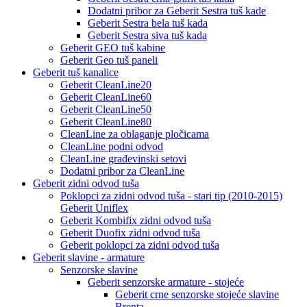
Dodatni pribor za Geberit Sestra tuš kade
Geberit Sestra bela tuš kada
Geberit Sestra siva tuš kada
Geberit GEO tuš kabine
Geberit Geo tuš paneli
Geberit tuš kanalice
Geberit CleanLine20
Geberit CleanLine60
Geberit CleanLine50
Geberit CleanLine80
CleanLine za oblaganje pločicama
CleanLine podni odvod
CleanLine građevinski setovi
Dodatni pribor za CleanLine
Geberit zidni odvod tuša
Poklopci za zidni odvod tuša - stari tip (2010-2015)
Geberit Uniflex
Geberit Kombifix zidni odvod tuša
Geberit Duofix zidni odvod tuša
Geberit poklopci za zidni odvod tuša
Geberit slavine - armature
Senzorske slavine
Geberit senzorske armature - stojeće
Geberit crne senzorske stojeće slavine
Brenta