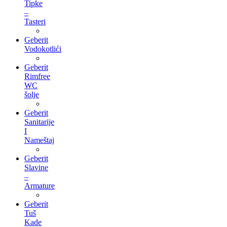
Tipke
–
Tasteri
Geberit
Vodokotlići
Geberit
Rimfree
WC
šolje
Geberit
Sanitarije
I
Nameštaj
Geberit
Slavine
–
Armature
Geberit
Tuš
Kade