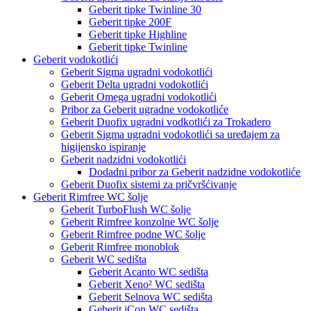
Geberit tipke Twinline 30
Geberit tipke 200F
Geberit tipke Highline
Geberit tipke Twinline
Geberit vodokotlići
Geberit Sigma ugradni vodokotlići
Geberit Delta ugradni vodokotlići
Geberit Omega ugradni vodokotlići
Pribor za Geberit ugradne vodokotliće
Geberit Duofix ugradni vodkotlići za Trokadero
Geberit Sigma ugradni vodokotlići sa uređajem za
higijensko ispiranje
Geberit nadzidni vodokotlići
Dodadni pribor za Geberit nadzidne vodokotliće
Geberit Duofix sistemi za pričvršćivanje
Geberit Rimfree WC šolje
Geberit TurboFlush WC šolje
Geberit Rimfree konzolne WC šolje
Geberit Rimfree podne WC šolje
Geberit Rimfree monoblok
Geberit WC sedišta
Geberit Acanto WC sedišta
Geberit Xeno² WC sedišta
Geberit Selnova WC sedišta
Geberit iCon WC sedišta