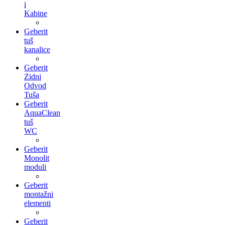
i
Kabine
Geberit
tuš
kanalice
Geberit
Zidni
Odvod
Tuša
Geberit
AquaClean
tuš
WC
Geberit
Monolit
moduli
Geberit
montažni
elementi
Geberit