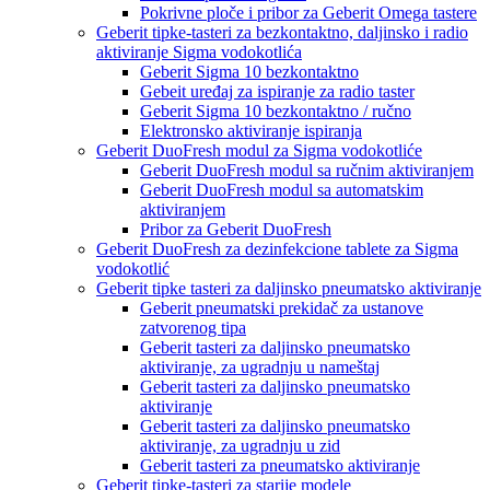
Pokrivne ploče i pribor za Geberit Omega tastere
Geberit tipke-tasteri za bezkontaktno, daljinsko i radio
aktiviranje Sigma vodokotlića
Geberit Sigma 10 bezkontaktno
Gebeit uređaj za ispiranje za radio taster
Geberit Sigma 10 bezkontaktno / ručno
Elektronsko aktiviranje ispiranja
Geberit DuoFresh modul za Sigma vodokotliće
Geberit DuoFresh modul sa ručnim aktiviranjem
Geberit DuoFresh modul sa automatskim
aktiviranjem
Pribor za Geberit DuoFresh
Geberit DuoFresh za dezinfekcione tablete za Sigma
vodokotlić
Geberit tipke tasteri za daljinsko pneumatsko aktiviranje
Geberit pneumatski prekidač za ustanove
zatvorenog tipa
Geberit tasteri za daljinsko pneumatsko
aktiviranje, za ugradnju u nameštaj
Geberit tasteri za daljinsko pneumatsko
aktiviranje
Geberit tasteri za daljinsko pneumatsko
aktiviranje, za ugradnju u zid
Geberit tasteri za pneumatsko aktiviranje
Geberit tipke-tasteri za starije modele