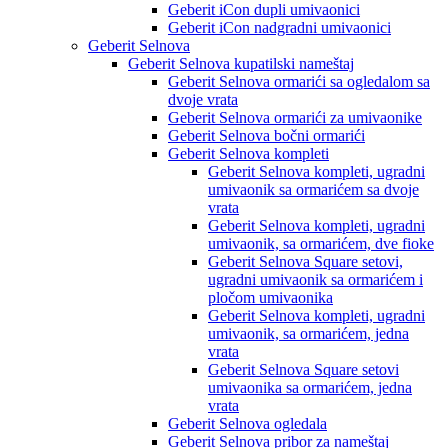
Geberit iCon dupli umivaonici
Geberit iCon nadgradni umivaonici
Geberit Selnova
Geberit Selnova kupatilski nameštaj
Geberit Selnova ormarići sa ogledalom sa
dvoje vrata
Geberit Selnova ormarići za umivaonike
Geberit Selnova bočni ormarići
Geberit Selnova kompleti
Geberit Selnova kompleti, ugradni
umivaonik sa ormarićem sa dvoje
vrata
Geberit Selnova kompleti, ugradni
umivaonik, sa ormarićem, dve fioke
Geberit Selnova Square setovi,
ugradni umivaonik sa ormarićem i
pločom umivaonika
Geberit Selnova kompleti, ugradni
umivaonik, sa ormarićem, jedna
vrata
Geberit Selnova Square setovi
umivaonika sa ormarićem, jedna
vrata
Geberit Selnova ogledala
Geberit Selnova pribor za nameštaj