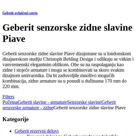
Geberit ovlašćeni servis
Geberit senzorske zidne slavine
Piave
Geberit senzorske zidne slavine Piave dizajnirane su u londonskom
dizajnerskom studiju Christoph Behling Design i odlikuju se vitkim i
vanvremenski elegantnim oblikom. Obe su na raspolaganju kao
zidne i stojeće armature i mogu se kombinovati sa skoro svakim
dizajnom umivaonika. Da bi zadovoljile mnoštvo mogućih
kombinacija, zidne armature su u ponudi u dužinama 170 mm do
220 mm.
Filters
Početna
Geberit slavine - armature
Senzorske slavine
Geberit
senzorske armature - zidne
Geberit senzorske zidne slavine Piave
Kategorije
Geberit rezervni delovi