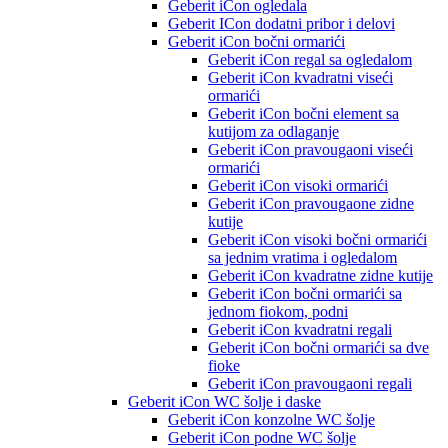
Geberit iCon ogledala
Geberit ICon dodatni pribor i delovi
Geberit iCon bočni ormarići
Geberit iCon regal sa ogledalom
Geberit iCon kvadratni viseći
ormarići
Geberit iCon bočni element sa
kutijom za odlaganje
Geberit iCon pravougaoni viseći
ormarići
Geberit iCon visoki ormarići
Geberit iCon pravougaone zidne
kutije
Geberit iCon visoki bočni ormarići
sa jednim vratima i ogledalom
Geberit iCon kvadratne zidne kutije
Geberit iCon bočni ormarići sa
jednom fiokom, podni
Geberit iCon kvadratni regali
Geberit iCon bočni ormarići sa dve
fioke
Geberit iCon pravougaoni regali
Geberit iCon WC šolje i daske
Geberit iCon konzolne WC šolje
Geberit iCon podne WC šolje