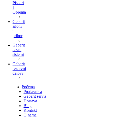
Pisoari
I
Oprema
Geberit
sifoni
i
pribor
Geberit
cevni
sistemi
Geberit
rezervni
delovi
Početna
Prodavnica
Geberit servis
Dostava
Blog
Kontakt
O nama