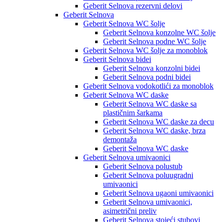
Geberit Selnova rezervni delovi
Geberit Selnova
Geberit Selnova WC šolje
Geberit Selnova konzolne WC šolje
Geberit Selnova podne WC šolje
Geberit Selnova WC šolje za monoblok
Geberit Selnova bidei
Geberit Selnova konzolni bidei
Geberit Selnova podni bidei
Geberit Selnova vodokotlići za monoblok
Geberit Selnova WC daske
Geberit Selnova WC daske sa
plastičnim šarkama
Geberit Selnova WC daske za decu
Geberit Selnova WC daske, brza
demontaža
Geberit Selnova WC daske
Geberit Selnova umivaonici
Geberit Selnova polustub
Geberit Selnova poluugradni
umivaonici
Geberit Selnova ugaoni umivaonici
Geberit Selnova umivaonici,
asimetrični preliv
Geberit Selnova stojeći stubovi