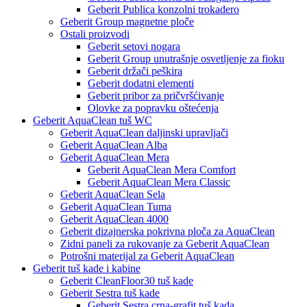
Geberit Publica konzolni trokadero
Geberit Group magnetne ploče
Ostali proizvodi
Geberit setovi nogara
Geberit Group unutrašnje osvetljenje za fioku
Geberit držači peškira
Geberit dodatni elementi
Geberit pribor za pričvršćivanje
Olovke za popravku oštećenja
Geberit AquaClean tuš WC
Geberit AquaClean daljinski upravljači
Geberit AquaClean Alba
Geberit AquaClean Mera
Geberit AquaClean Mera Comfort
Geberit AquaClean Mera Classic
Geberit AquaClean Sela
Geberit AquaClean Tuma
Geberit AquaClean 4000
Geberit dizajnerska pokrivna ploča za AquaClean
Zidni paneli za rukovanje za Geberit AquaClean
Potrošni materijal za Geberit AquaClean
Geberit tuš kade i kabine
Geberit CleanFloor30 tuš kade
Geberit Sestra tuš kade
Geberit Sestra crna-grafit tuš kada