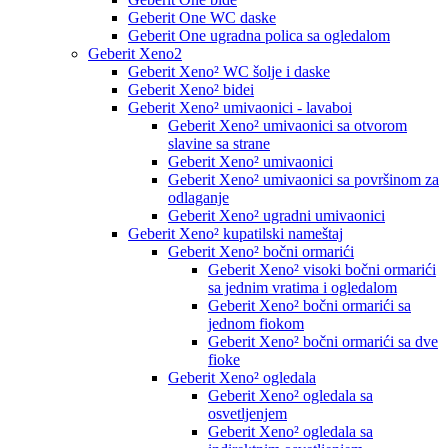
Geberit One WC daske
Geberit One ugradna polica sa ogledalom
Geberit Xeno2
Geberit Xeno² WC šolje i daske
Geberit Xeno² bidei
Geberit Xeno² umivaonici - lavaboi
Geberit Xeno² umivaonici sa otvorom
slavine sa strane
Geberit Xeno² umivaonici
Geberit Xeno² umivaonici sa površinom za
odlaganje
Geberit Xeno² ugradni umivaonici
Geberit Xeno² kupatilski nameštaj
Geberit Xeno² bočni ormarići
Geberit Xeno² visoki bočni ormarići
sa jednim vratima i ogledalom
Geberit Xeno² bočni ormarići sa
jednom fiokom
Geberit Xeno² bočni ormarići sa dve
fioke
Geberit Xeno² ogledala
Geberit Xeno² ogledala sa
osvetljenjem
Geberit Xeno² ogledala sa