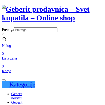
Pretraga
×
Nalog
0
Lista želja
0
Korpa
Kategorije
Geberit
noviteti
Geberit