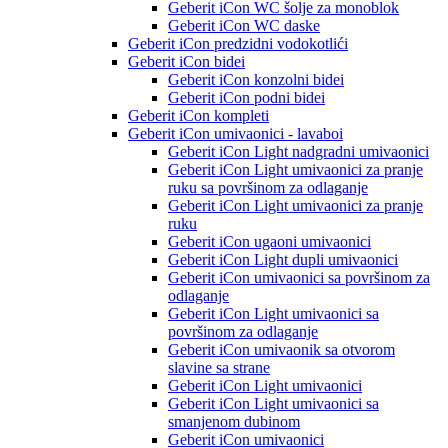
Geberit iCon WC šolje za monoblok
Geberit iCon WC daske
Geberit iCon predzidni vodokotlići
Geberit iCon bidei
Geberit iCon konzolni bidei
Geberit iCon podni bidei
Geberit iCon kompleti
Geberit iCon umivaonici - lavaboi
Geberit iCon Light nadgradni umivaonici
Geberit iCon Light umivaonici za pranje
ruku sa površinom za odlaganje
Geberit iCon Light umivaonici za pranje
ruku
Geberit iCon ugaoni umivaonici
Geberit iCon Light dupli umivaonici
Geberit iCon umivaonici sa površinom za
odlaganje
Geberit iCon Light umivaonici sa
površinom za odlaganje
Geberit iCon umivaonik sa otvorom
slavine sa strane
Geberit iCon Light umivaonici
Geberit iCon Light umivaonici sa
smanjenom dubinom
Geberit iCon umivaonici