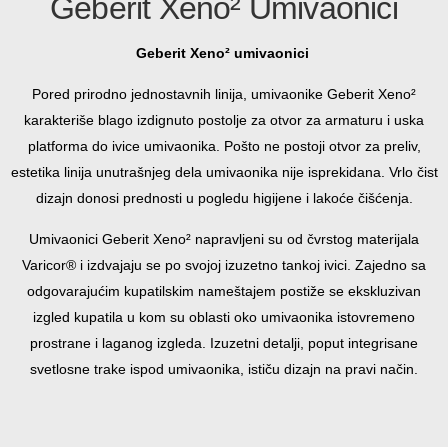
Geberit Xeno² Umivaonici
Geberit Xeno² umivaonici
Pored prirodno jednostavnih linija, umivaonike Geberit Xeno²
karakteriše blago izdignuto postolje za otvor za armaturu i uska
platforma do ivice umivaonika. Pošto ne postoji otvor za preliv,
estetika linija unutrašnjeg dela umivaonika nije isprekidana. Vrlo čist
dizajn donosi prednosti u pogledu higijene i lakoće čišćenja.
Umivaonici Geberit Xeno² napravljeni su od čvrstog materijala
Varicor® i izdvajaju se po svojoj izuzetno tankoj ivici. Zajedno sa
odgovarajućim kupatilskim nameštajem postiže se ekskluzivan
izgled kupatila u kom su oblasti oko umivaonika istovremeno
prostrane i laganog izgleda. Izuzetni detalji, poput integrisane
svetlosne trake ispod umivaonika, ističu dizajn na pravi način.