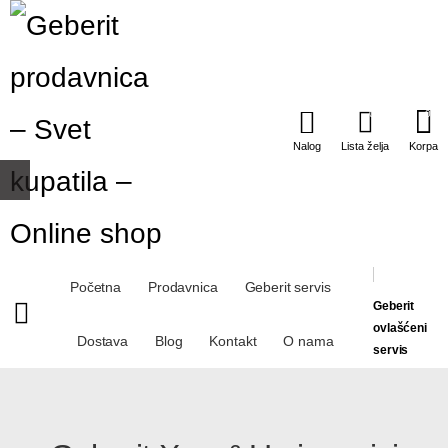
0
0
Nalog
Lista želja
Korpa
Početna
Prodavnica
Geberit servis
Geberit
ovlašćeni
Dostava
Blog
Kontakt
O nama
servis