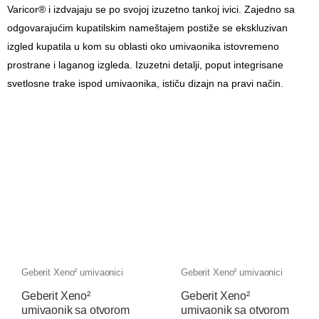
Varicor® i izdvajaju se po svojoj izuzetno tankoj ivici. Zajedno sa
odgovarajućim kupatilskim nameštajem postiže se ekskluzivan
izgled kupatila u kom su oblasti oko umivaonika istovremeno
prostrane i laganog izgleda. Izuzetni detalji, poput integrisane
svetlosne trake ispod umivaonika, ističu dizajn na pravi način.
Geberit Xeno² umivaonici
Geberit Xeno² umivaonici
Geberit Xeno²
Geberit Xeno²
umivaonik sa otvorom
umivaonik sa otvorom