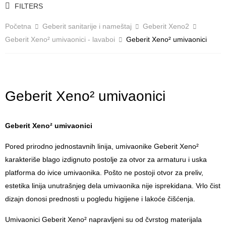
FILTERS
Početna
Geberit sanitarije i nameštaj
Geberit Xeno2
Geberit Xeno² umivaonici - lavaboi
Geberit Xeno² umivaonici
Geberit Xeno² umivaonici
Geberit Xeno² umivaonici
Pored prirodno jednostavnih linija, umivaonike Geberit Xeno²
karakteriše blago izdignuto postolje za otvor za armaturu i uska
platforma do ivice umivaonika. Pošto ne postoji otvor za preliv,
estetika linija unutrašnjeg dela umivaonika nije isprekidana. Vrlo čist
dizajn donosi prednosti u pogledu higijene i lakoće čišćenja.
Umivaonici Geberit Xeno² napravljeni su od čvrstog materijala