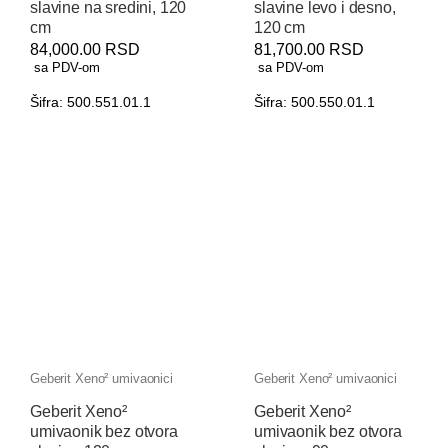
slavine na sredini, 120
slavine levo i desno,
cm
120 cm
84,000.00
RSD
81,700.00
RSD
sa PDV-om
sa PDV-om
Šifra: 500.551.01.1
Šifra: 500.550.01.1
Geberit Xeno² umivaonici
Geberit Xeno² umivaonici
Geberit Xeno²
Geberit Xeno²
umivaonik bez otvora
umivaonik bez otvora