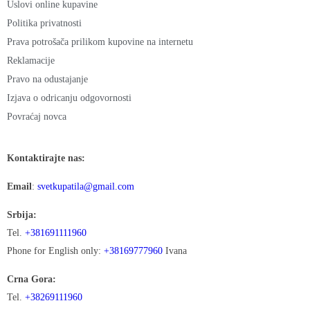
Uslovi online kupavine
Politika privatnosti
Prava potrošača prilikom kupovine na internetu
Reklamacije
Pravo na odustajanje
Izjava o odricanju odgovornosti
Povraćaj novca
Kontaktirajte nas:
Email
:
svetkupatila@gmail.com
Srbija:
Tel.
+381691111960
Phone for English only:
+38169777960
Ivana
Crna Gora:
Tel.
+38269111960