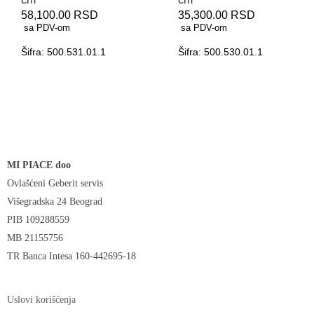
58,100.00
RSD
35,300.00
RSD
sa PDV-om
sa PDV-om
Šifra: 500.531.01.1
Šifra: 500.530.01.1
MI PIACE doo
Ovlašćeni Geberit servis
Višegradska 24 Beograd
PIB 109288559
MB 21155756
TR Banca Intesa 160-442695-18
Uslovi korišćenja