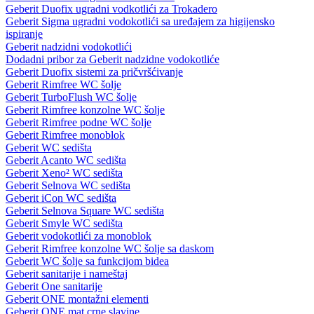
Geberit Duofix ugradni vodkotlići za Trokadero
Geberit Sigma ugradni vodokotlići sa uređajem za higijensko
ispiranje
Geberit nadzidni vodokotlići
Dodadni pribor za Geberit nadzidne vodokotliće
Geberit Duofix sistemi za pričvršćivanje
Geberit Rimfree WC šolje
Geberit TurboFlush WC šolje
Geberit Rimfree konzolne WC šolje
Geberit Rimfree podne WC šolje
Geberit Rimfree monoblok
Geberit WC sedišta
Geberit Acanto WC sedišta
Geberit Xeno² WC sedišta
Geberit Selnova WC sedišta
Geberit iCon WC sedišta
Geberit Selnova Square WC sedišta
Geberit Smyle WC sedišta
Geberit vodokotlići za monoblok
Geberit Rimfree konzolne WC šolje sa daskom
Geberit WC šolje sa funkcijom bidea
Geberit sanitarije i nameštaj
Geberit One sanitarije
Geberit ONE montažni elementi
Geberit ONE mat crne slavine