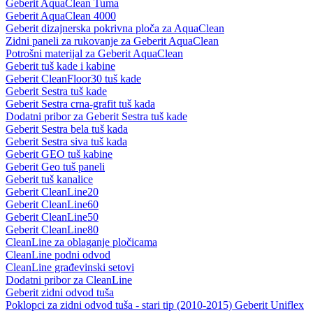
Geberit AquaClean Tuma
Geberit AquaClean 4000
Geberit dizajnerska pokrivna ploča za AquaClean
Zidni paneli za rukovanje za Geberit AquaClean
Potrošni materijal za Geberit AquaClean
Geberit tuš kade i kabine
Geberit CleanFloor30 tuš kade
Geberit Sestra tuš kade
Geberit Sestra crna-grafit tuš kada
Dodatni pribor za Geberit Sestra tuš kade
Geberit Sestra bela tuš kada
Geberit Sestra siva tuš kada
Geberit GEO tuš kabine
Geberit Geo tuš paneli
Geberit tuš kanalice
Geberit CleanLine20
Geberit CleanLine60
Geberit CleanLine50
Geberit CleanLine80
CleanLine za oblaganje pločicama
CleanLine podni odvod
CleanLine građevinski setovi
Dodatni pribor za CleanLine
Geberit zidni odvod tuša
Poklopci za zidni odvod tuša - stari tip (2010-2015) Geberit Uniflex