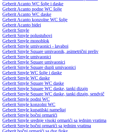
Geberit Acanto WC šolje i daske
Geberit Acanto podne WC šolje
Geberit Acanto WC daske
Geberit Acanto konzolne WC šolje
Geberit Acanto bidei
Geberit Smyle
Geberit Smyle polustubovi
Geberit Smyle monoblok
Geberit Smyle umivaonici - lavaboi
Geberit Smyle Square umivaonik, asimetrični preliv
Geberit Smyle umivaonici
Geberit Smyle Square umivaonici
Geberit Smyle Square dupli umivaonici
Geberit Smyle WC šolje i daske
Geberit Smyle WC daske
Geberit Smyle Square WC daske
Geberit Smyle Square WC daske, tanki dizajn
Geberit Smyle Square WC daske, tanki dizajn, sendvič
Geberit Smyle podni WC
Geberit Smyle konzolni WC
Geberit Smyle kupatilski nameštaj
Geberit Smyle bočni ormarići
Geberit Smyle srednje visoki ormarići sa jednim vratima
Geberit Smyle bočni ormarići sa jednim vratima
Geberit bočni ormarići sa dve fioke