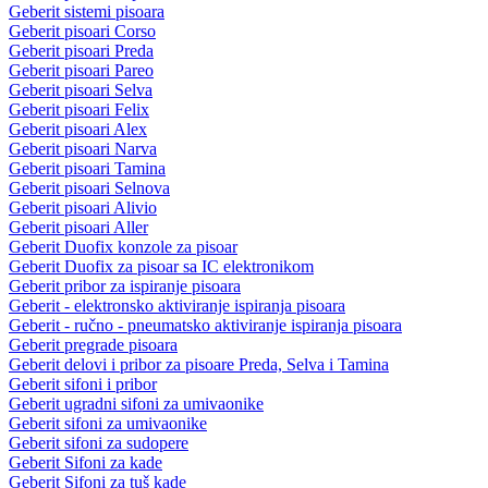
Geberit sistemi pisoara
Geberit pisoari Corso
Geberit pisoari Preda
Geberit pisoari Pareo
Geberit pisoari Selva
Geberit pisoari Felix
Geberit pisoari Alex
Geberit pisoari Narva
Geberit pisoari Tamina
Geberit pisoari Selnova
Geberit pisoari Alivio
Geberit pisoari Aller
Geberit Duofix konzole za pisoar
Geberit Duofix za pisoar sa IC elektronikom
Geberit pribor za ispiranje pisoara
Geberit - elektronsko aktiviranje ispiranja pisoara
Geberit - ručno - pneumatsko aktiviranje ispiranja pisoara
Geberit pregrade pisoara
Geberit delovi i pribor za pisoare Preda, Selva i Tamina
Geberit sifoni i pribor
Geberit ugradni sifoni za umivaonike
Geberit sifoni za umivaonike
Geberit sifoni za sudopere
Geberit Sifoni za kade
Geberit Sifoni za tuš kade