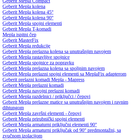
Geberit Mepla Compact
Geberit Mepla kolena
Geberit Mepla kolena 45°
Geberit Mepla kolena 90°
Geberit Mepla spojni elementi
Geberit Mepla T-komadi
Mepla ispitni čep
Geberit MasterFix
Geberit Mepla redukcije
Geberit Mepla prelazna kolena sa unutrašnjim navojem
Geberit Mepla rastavljive spojnice
Geberit Mepla spojnice za popravku
Geberit Mepla prelazna kolena sa spoljnim navojem
Geberit Mepla prelazni spojni elementi sa MeplaFix adapterom
Geberit prelazni komadi Mepla - Mapress
Geberit Mepla prelazni komadi
Geberit Mepla navojni prelazni komadi
Geberit Mepla razdelnici / priključci / čepovi
Geberit Mepla prelazne matice sa unutrašnjim navojem i ravnim
dihtungom
Geberit Mepla završni elementi - čepovi
Geberit Mepla prirubnički spojni elementi
Geberit Mepla armaturni priključni elementi 90°
Geberit Mepla armaturni priključak od 90° predmontažni, sa
zvučnom izolacijom