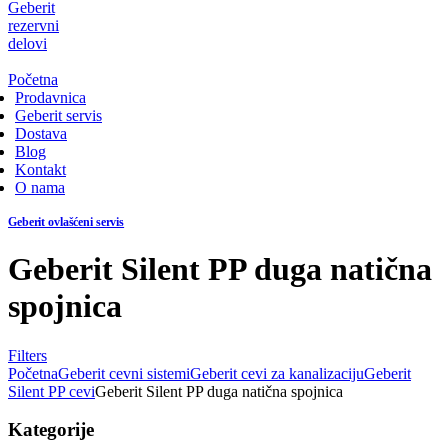
Geberit
rezervni
delovi
Početna
Prodavnica
Geberit servis
Dostava
Blog
Kontakt
O nama
Geberit ovlašćeni servis
Geberit Silent PP duga natična
spojnica
Filters
Početna
Geberit cevni sistemi
Geberit cevi za kanalizaciju
Geberit
Silent PP cevi
Geberit Silent PP duga natična spojnica
Kategorije