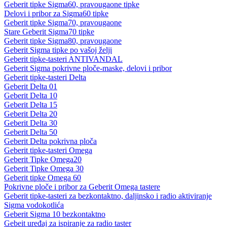
Geberit tipke Sigma60, pravougaone tipke
Delovi i pribor za Sigma60 tipke
Geberit tipke Sigma70, pravougaone
Stare Geberit Sigma70 tipke
Geberit tipke Sigma80, pravougaone
Geberit Sigma tipke po vašoj želji
Geberit tipke-tasteri ANTIVANDAL
Geberit Sigma pokrivne ploče-maske, delovi i pribor
Geberit tipke-tasteri Delta
Geberit Delta 01
Geberit Delta 10
Geberit Delta 15
Geberit Delta 20
Geberit Delta 30
Geberit Delta 50
Geberit Delta pokrivna ploča
Geberit tipke-tasteri Omega
Geberit Tipke Omega20
Geberit Tipke Omega 30
Geberit tipke Omega 60
Pokrivne ploče i pribor za Geberit Omega tastere
Geberit tipke-tasteri za bezkontaktno, daljinsko i radio aktiviranje
Sigma vodokotlića
Geberit Sigma 10 bezkontaktno
Gebeit uređaj za ispiranje za radio taster