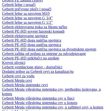
Geberit PE zaštitni čepovi
Geberit šelne i nosači
Geberit pričvrsne ploče i nosači
Geberit šelne sa navojem M10
Geberit šelne sa navojem G 3/4"
Geberit šelne sa navojem G 1/2"
Geberit elektrovarna traka za fiksnu tačku
Geberit PE-HD sovent fazonski komadi
Geberit elektrovarne spojnice
Geberit PE-HD duga natična spojnica
Geberit PE-HD duga natična spojnica
Geberit PE-HD duga natična spojnica sa dvostrukim spojem
Geberit zaštita od požara za sisteme za odvodnjavanje
Geberit PE-HD priključci na uređaje
Krovni slivnici
Geberit ventilacione glave - dozračnici
Dodatni pribor za Geberit cevi za kanalizaciju
Geberit cevi za vodu
Geberit Mepla cevi
Geberit Mepla sistemske cevi
Geberit Mepla višeslojna sistemska cev, prethodno izolovana, u
koturu
Geberit Mepla višeslojna sistemska cev u šipci
Geberit Mepla višeslojna sistemska cev u koturu
Geberit Mepla višeslojna sistemska cev, u zaštitnoj cevi, u koturu