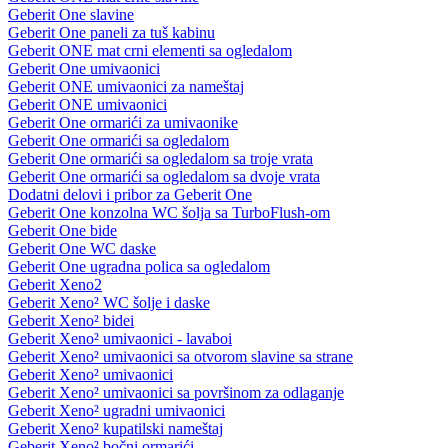
Geberit One slavine
Geberit One paneli za tuš kabinu
Geberit ONE mat crni elementi sa ogledalom
Geberit One umivaonici
Geberit ONE umivaonici za nameštaj
Geberit ONE umivaonici
Geberit One ormarići za umivaonike
Geberit One ormarići sa ogledalom
Geberit One ormarići sa ogledalom sa troje vrata
Geberit One ormarići sa ogledalom sa dvoje vrata
Dodatni delovi i pribor za Geberit One
Geberit One konzolna WC šolja sa TurboFlush-om
Geberit One bide
Geberit One WC daske
Geberit One ugradna polica sa ogledalom
Geberit Xeno2
Geberit Xeno² WC šolje i daske
Geberit Xeno² bidei
Geberit Xeno² umivaonici - lavaboi
Geberit Xeno² umivaonici sa otvorom slavine sa strane
Geberit Xeno² umivaonici
Geberit Xeno² umivaonici sa površinom za odlaganje
Geberit Xeno² ugradni umivaonici
Geberit Xeno² kupatilski nameštaj
Geberit Xeno² bočni ormarići