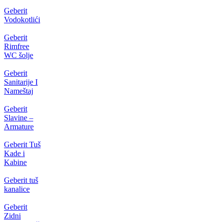
Geberit
Vodokotlići
Geberit
Rimfree
WC šolje
Geberit
Sanitarije I
Nameštaj
Geberit
Slavine –
Armature
Geberit Tuš
Kade i
Kabine
Geberit tuš
kanalice
Geberit
Zidni