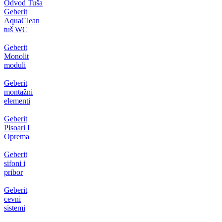
Odvod Tuša
Geberit
AquaClean
tuš WC
Geberit
Monolit
moduli
Geberit
montažni
elementi
Geberit
Pisoari I
Oprema
Geberit
sifoni i
pribor
Geberit
cevni
sistemi