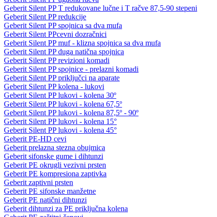
Geberit Silent PP T redukovane lučne i T račve 87,5-90 stepeni
Geberit Silent PP redukcije
Geberit Silent PP spojnica sa dva mufa
Geberit Silent PPcevni dozračnici
Geberit Silent PP muf - klizna spojnica sa dva mufa
Geberit Silent PP duga natična spojnica
Geberit Silent PP revizioni komadi
Geberit Silent PP spojnice - prelazni komadi
Geberit Silent PP priključci na aparate
Geberit Silent PP kolena - lukovi
Geberit Silent PP lukovi - kolena 30º
Geberit Silent PP lukovi - kolena 67,5º
Geberit Silent PP lukovi - kolena 87,5º - 90º
Geberit Silent PP lukovi - kolena 15°
Geberit Silent PP lukovi - kolena 45°
Geberit PE-HD cevi
Geberit prelazna stezna obujmica
Geberit sifonske gume i dihtunzi
Geberit PE okrugli vezivni prsten
Geberit PE kompresiona zaptivka
Geberit zaptivni prsten
Geberit PE sifonske manžetne
Geberit PE natični dihtunzi
Geberit dihtunzi za PE priključna kolena