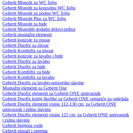
Geberit Monolit za WC šolju
Geberit Monolit za konzolnu WC šolju
Geberit Monolit za podnu WC šolju
Geberit Monolit Plus za WC šolju
Geberit Monolit za bide
Geberit Monolith dodatni delovi-pribor
Geberit montažni elementi
Geberit konzole za pisoar
Geberit Duofix za pisoar
Geberit Kombifix za pisoar
Geberit konzole za lavabo i bide
Geberit Duofix za lavabo
Geberit Duofix za bide
Geberit Kombifix za bide
Geberit Kombifix za lavabo
Geberit Duofix za lavabo-senzorske slavine
Montažni elementi za Geberit One
Geberit Duofix elementi za Geberit ONE umivaonik
Geberit Duofix kutije školjke za Geberit ONE ormariće za ogledala
Geberit Duofix elementi visine 112-130 cm, za Geberit ONE
umivaonik i zidnu slavinu
Geberit Duofix elementi visine 125 cm, za Geberit ONE umivaonik
i zidnu slavinu
Geberit higijena vode
Geberit pisoari i oprema