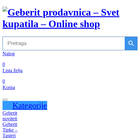
Nalog
0
Lista želja
0
Korpa
Kategorije
Geberit
noviteti
Geberit
Tipke –
Tasteri