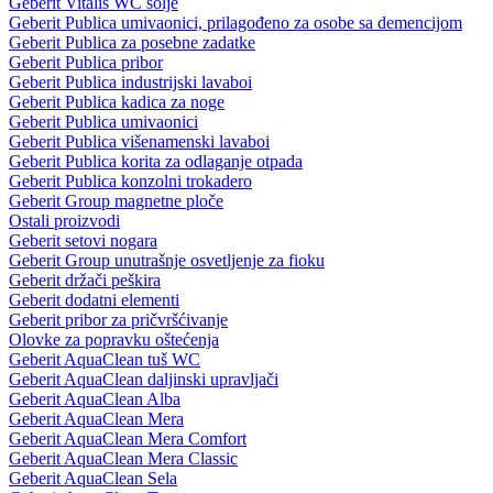
Geberit Vitalis WC šolje
Geberit Publica umivaonici, prilagođeno za osobe sa demencijom
Geberit Publica za posebne zadatke
Geberit Publica pribor
Geberit Publica industrijski lavaboi
Geberit Publica kadica za noge
Geberit Publica umivaonici
Geberit Publica višenamenski lavaboi
Geberit Publica korita za odlaganje otpada
Geberit Publica konzolni trokadero
Geberit Group magnetne ploče
Ostali proizvodi
Geberit setovi nogara
Geberit Group unutrašnje osvetljenje za fioku
Geberit držači peškira
Geberit dodatni elementi
Geberit pribor za pričvršćivanje
Olovke za popravku oštećenja
Geberit AquaClean tuš WC
Geberit AquaClean daljinski upravljači
Geberit AquaClean Alba
Geberit AquaClean Mera
Geberit AquaClean Mera Comfort
Geberit AquaClean Mera Classic
Geberit AquaClean Sela