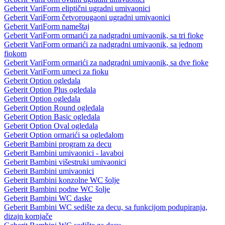
Geberit VariForm eliptični ugradni umivaonici
Geberit VariForm četvorougaoni ugradni umivaonici
Geberit VariForm nameštaj
Geberit VariForm ormarići za nadgradni umivaonik, sa tri fioke
Geberit VariForm ormarići za nadgradni umivaonik, sa jednom
fiokom
Geberit VariForm ormarići za nadgradni umivaonik, sa dve fioke
Geberit VariForm umeci za fioku
Geberit Option ogledala
Geberit Option Plus ogledala
Geberit Option ogledala
Geberit Option Round ogledala
Geberit Option Basic ogledala
Geberit Option Oval ogledala
Geberit Option ormarići sa ogledalom
Geberit Bambini program za decu
Geberit Bambini umivaonici - lavaboi
Geberit Bambini višestruki umivaonici
Geberit Bambini umivaonici
Geberit Bambini konzolne WC šolje
Geberit Bambini podne WC šolje
Geberit Bambini WC daske
Geberit Bambini WC sedište za decu, sa funkcijom podupiranja,
dizajn kornjače