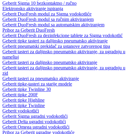
Geberit Sigma 10 bezkontaktno / ručno
Elektronsko aktiviranje ispiranja
Geberit DuoFresh modul za Sigma vodokotliće
Geberit DuoFresh modul sa ručnim aktiviranjem
Geberit DuoFresh modul sa automatskim aktiviranjem
Pribor za Geberit DuoFresh
Geberit DuoFresh za dezinfekcione tablete za Sigma vodokotlić
Geberit tipke tasteri za daljinsko pneumatsko aktiviranje
Geberit pneumatski prekidač za ustanove zatvorenog tipa
Geberit tasteri za daljinsko pneumatsko aktiviranje, za ugradnju u
nameštaj
Geberit tasteri za daljinsko pneumatsko aktiviranje
Geberit tasteri za daljinsko pneumatsko aktiviranje, za ugradnju u
zid
Geberit tasteri za pneumatsko aktiviranje
Geberit tipke-tasteri za starije modele
Geberit tipke Twinline 30
Geberit tipke 200F
Geberit tipke Highline
Geberit tipke Twinline
Geberit vodokotlići
Geberit Sigma ugradni vodokotlići
Geberit Delta ugradni vodokotlići
Geberit Omega ugradni vodokotlići
Pribor za Geberit ugradne vodokotliće