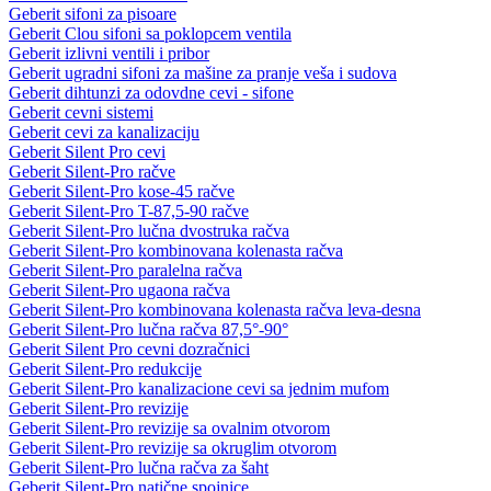
Geberit sifoni za pisoare
Geberit Clou sifoni sa poklopcem ventila
Geberit izlivni ventili i pribor
Geberit ugradni sifoni za mašine za pranje veša i sudova
Geberit dihtunzi za odovdne cevi - sifone
Geberit cevni sistemi
Geberit cevi za kanalizaciju
Geberit Silent Pro cevi
Geberit Silent-Pro račve
Geberit Silent-Pro kose-45 račve
Geberit Silent-Pro T-87,5-90 račve
Geberit Silent-Pro lučna dvostruka račva
Geberit Silent-Pro kombinovana kolenasta račva
Geberit Silent-Pro paralelna račva
Geberit Silent-Pro ugaona račva
Geberit Silent-Pro kombinovana kolenasta račva leva-desna
Geberit Silent-Pro lučna račva 87,5°-90°
Geberit Silent Pro cevni dozračnici
Geberit Silent-Pro redukcije
Geberit Silent-Pro kanalizacione cevi sa jednim mufom
Geberit Silent-Pro revizije
Geberit Silent-Pro revizije sa ovalnim otvorom
Geberit Silent-Pro revizije sa okruglim otvorom
Geberit Silent-Pro lučna račva za šaht
Geberit Silent-Pro natične spojnice