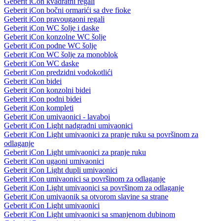
Geberit iCon kvadratni regali
Geberit iCon bočni ormarići sa dve fioke
Geberit iCon pravougaoni regali
Geberit iCon WC šolje i daske
Geberit iCon konzolne WC šolje
Geberit iCon podne WC šolje
Geberit iCon WC šolje za monoblok
Geberit iCon WC daske
Geberit iCon predzidni vodokotlići
Geberit iCon bidei
Geberit iCon konzolni bidei
Geberit iCon podni bidei
Geberit iCon kompleti
Geberit iCon umivaonici - lavaboi
Geberit iCon Light nadgradni umivaonici
Geberit iCon Light umivaonici za pranje ruku sa površinom za
odlaganje
Geberit iCon Light umivaonici za pranje ruku
Geberit iCon ugaoni umivaonici
Geberit iCon Light dupli umivaonici
Geberit iCon umivaonici sa površinom za odlaganje
Geberit iCon Light umivaonici sa površinom za odlaganje
Geberit iCon umivaonik sa otvorom slavine sa strane
Geberit iCon Light umivaonici
Geberit iCon Light umivaonici sa smanjenom dubinom