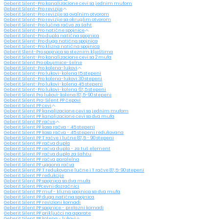
Geberit Silent-Pro kanalizacione cevi sa jednim mufom
Geberit Silent-Pro revizije
Geberit Silent-Pro revizije sa ovalnim otvorom
Geberit Silent-Pro revizije sa okruglim otvorom
Geberit Silent-Pro lučna račva za šaht
Geberit Silent-Pro natične spojnice
Geberit Silent-Pro dupla natična spojnica
Geberit Silent-Pro duga natična spojnica
Geberit Silent-Pro klizna natična spojnica
Geberit Slent-Pro spojnica sa steznim klještima
Geberit Silent-Pro kanalizacione cevi sa 2 mufa
Geberit Silent Pro obujmice-šelne
Geberit Silent-Pro kolena-lukovi
Geberit Silent-Pro lukovi-kolena 15 stepeni
Geberit Silent-Pro kolena-lukovi 30 stepeni
Geberit Silent-Pro lukovi-kolena 45 stepeni
Geberit Silent-Pro lukovi-kolena 67,5 stepeni
Geberit Silent Pro lukovi-kolena 87,5-90 stepeni
Geberit Silent Pro-Silent PP čepovi
Geberit Silent PP cevi
Geberit Silent PP kanalizacione cevi sa jednim mufom
Geberit Silent PP kanalizacione cevi sa dva mufa
Geberit Silent PP račve
Geberit Silent PP kosa račva - 45 stepeni
Geberit Silent PP kosa račva - 45 stepeni redukovana
Geberit Silent PP T račve i lučne 87,5 - 90 stepeni
Geberit Silent PP račva dupla
Geberit Silent PP račva dupla - za tuš element
Geberit Silent PP račva dupla za šahtu
Geberit Silent PP račva paralelna
Geberit Silent PP ugaona račva
Geberit Silent PP T redukovane lučne i T račve 87,5-90 stepeni
Geberit Silent PP redukcije
Geberit Silent PP spojnica sa dva mufa
Geberit Silent PPcevni dozračnici
Geberit Silent PP muf - klizna spojnica sa dva mufa
Geberit Silent PP duga natična spojnica
Geberit Silent PP revizioni komadi
Geberit Silent PP spojnice - prelazni komadi
Geberit Silent PP priključci na aparate
Geberit Silent PP kolena - lukovi