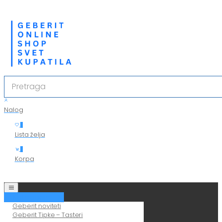
Nalog
0
Lista želja
0
Korpa
Kategorije
Geberit noviteti
Geberit Tipke – Tasteri