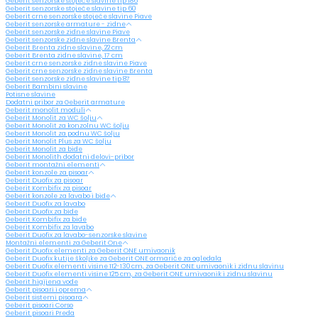
Geberit senzorske stojeće slavine tip 186
Geberit senzorske stojeće slavine tip 60
Geberit crne senzorske stojeće slavine Piave
Geberit senzorske armature - zidne
Geberit senzorske zidne slavine Piave
Geberit senzorske zidne slavine Brenta
Geberit Brenta zidne slavine, 22 cm
Geberit Brenta zidne slavine, 17 cm
Geberit crne senzorske zidne slavine Piave
Geberit crne senzorske zidne slavine Brenta
Geberit senzorske zidne slavine tip 87
Geberit Bambini slavine
Potisne slavine
Dodatni pribor za Geberit armature
Geberit monolit moduli
Geberit Monolit za WC šolju
Geberit Monolit za konzolnu WC šolju
Geberit Monolit za podnu WC šolju
Geberit Monolit Plus za WC šolju
Geberit Monolit za bide
Geberit Monolith dodatni delovi-pribor
Geberit montažni elementi
Geberit konzole za pisoar
Geberit Duofix za pisoar
Geberit Kombifix za pisoar
Geberit konzole za lavabo i bide
Geberit Duofix za lavabo
Geberit Duofix za bide
Geberit Kombifix za bide
Geberit Kombifix za lavabo
Geberit Duofix za lavabo-senzorske slavine
Montažni elementi za Geberit One
Geberit Duofix elementi za Geberit ONE umivaonik
Geberit Duofix kutije školjke za Geberit ONE ormariće za ogledala
Geberit Duofix elementi visine 112-130 cm, za Geberit ONE umivaonik i zidnu slavinu
Geberit Duofix elementi visine 125 cm, za Geberit ONE umivaonik i zidnu slavinu
Geberit higijena vode
Geberit pisoari i oprema
Geberit sistemi pisoara
Geberit pisoari Corso
Geberit pisoari Preda