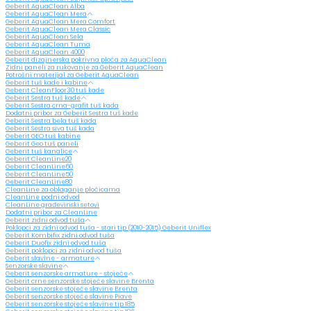
Geberit AquaClean Alba
Geberit AquaClean Mera
Geberit AquaClean Mera Comfort
Geberit AquaClean Mera Classic
Geberit AquaClean Sela
Geberit AquaClean Tuma
Geberit AquaClean 4000
Geberit dizajnerska pokrivna ploča za AquaClean
Zidni paneli za rukovanje za Geberit AquaClean
Potrošni materijal za Geberit AquaClean
Geberit tuš kade i kabine
Geberit CleanFloor30 tuš kade
Geberit Sestra tuš kade
Geberit Sestra crna-grafit tuš kada
Dodatni pribor za Geberit Sestra tuš kade
Geberit Sestra bela tuš kada
Geberit Sestra siva tuš kada
Geberit GEO tuš kabine
Geberit Geo tuš paneli
Geberit tuš kanalice
Geberit CleanLine20
Geberit CleanLine60
Geberit CleanLine50
Geberit CleanLine80
CleanLine za oblaganje pločicama
CleanLine podni odvod
CleanLine građevinski setovi
Dodatni pribor za CleanLine
Geberit zidni odvod tuša
Poklopci za zidni odvod tuša - stari tip (2010-2015) Geberit Uniflex
Geberit Kombifix zidni odvod tuša
Geberit Duofix zidni odvod tuša
Geberit poklopci za zidni odvod tuša
Geberit slavine - armature
Senzorske slavine
Geberit senzorske armature - stojeće
Geberit crne senzorske stojeće slavine Brenta
Geberit senzorske stojeće slavine Brenta
Geberit senzorske stojeće slavine Piave
Geberit senzorske stojeće slavine tip 185