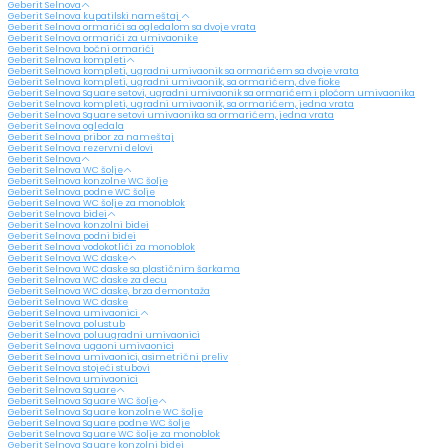
Geberit Selnova
Geberit Selnova kupatilski nameštaj
Geberit Selnova ormarići sa ogledalom sa dvoje vrata
Geberit Selnova ormarići za umivaonike
Geberit Selnova bočni ormarići
Geberit Selnova kompleti
Geberit Selnova kompleti, ugradni umivaonik sa ormarićem sa dvoje vrata
Geberit Selnova kompleti, ugradni umivaonik, sa ormarićem, dve fioke
Geberit Selnova Square setovi, ugradni umivaonik sa ormarićem i pločom umivaonika
Geberit Selnova kompleti, ugradni umivaonik, sa ormarićem, jedna vrata
Geberit Selnova Square setovi umivaonika sa ormarićem, jedna vrata
Geberit Selnova ogledala
Geberit Selnova pribor za nameštaj
Geberit Selnova rezervni delovi
Geberit Selnova
Geberit Selnova WC šolje
Geberit Selnova konzolne WC šolje
Geberit Selnova podne WC šolje
Geberit Selnova WC šolje za monoblok
Geberit Selnova bidei
Geberit Selnova konzolni bidei
Geberit Selnova podni bidei
Geberit Selnova vodokotlići za monoblok
Geberit Selnova WC daske
Geberit Selnova WC daske sa plastičnim šarkama
Geberit Selnova WC daske za decu
Geberit Selnova WC daske, brza demontaža
Geberit Selnova WC daske
Geberit Selnova umivaonici
Geberit Selnova polustub
Geberit Selnova poluugradni umivaonici
Geberit Selnova ugaoni umivaonici
Geberit Selnova umivaonici, asimetrični preliv
Geberit Selnova stojeći stubovi
Geberit Selnova umivaonici
Geberit Selnova Square
Geberit Selnova Square WC šolje
Geberit Selnova Square konzolne WC šolje
Geberit Selnova Square podne WC šolje
Geberit Selnova Square WC šolje za monoblok
Geberit Selnova Square konzolni bidei