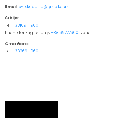
Email
:
svetkupatila@gmail.com
Srbija:
Tel.
+381691111960
Phone for English only:
+38169777960
Ivana
Crna Gora:
Tel.
+38269111960