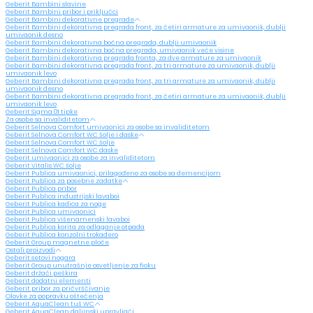
Geberit Bambini slavine
Geberit Bambini pribor i priključci
Geberit Bambini dekorativne pregrade
Geberit Bambini dekorativna pregrada front, za četiri armature za umivaonik, dublji
umivaonik desno
Geberit Bambini dekorativna bočna pregrada, dublji umivaonik
Geberit Bambini dekorativna bočna pregrada, umivaonik veće visine
Geberit Bambini dekorativna pregrada fronta, za dve armature za umivaonik
Geberit Bambini dekorativna pregrada front, za tri armature za umivaonik, dublji
umivaonik levo
Geberit Bambini dekorativna pregrada front, za tri armature za umivaonik, dublji
umivaonik desno
Geberit Bambini dekorativna pregrada front, za četiri armature za umivaonik, dublji
umivaonik levo
Geberit Sigma 01 tipke
Za osobe sa invaliditetom
Geberit Selnova Comfort umivaonici za osobe sa invaliditetom
Geberit Selnova Comfort WC šolje i daske
Geberit Selnova Comfort WC šolje
Geberit Selnova Comfort WC daske
Geberit umivaonici za osobe za invaliditetom
Geberit Vitalis WC šolje
Geberit Publica umivaonici, prilagođeno za osobe sa demencijom
Geberit Publica za posebne zadatke
Geberit Publica pribor
Geberit Publica industrijski lavaboi
Geberit Publica kadica za noge
Geberit Publica umivaonici
Geberit Publica višenamenski lavaboi
Geberit Publica korita za odlaganje otpada
Geberit Publica konzolni trokadero
Geberit Group magnetne ploče
Ostali proizvodi
Geberit setovi nogara
Geberit Group unutrašnje osvetljenje za fioku
Geberit držači peškira
Geberit dodatni elementi
Geberit pribor za pričvršćivanje
Olovke za popravku oštećenja
Geberit AquaClean tuš WC
Geberit AquaClean daljinski upravljači