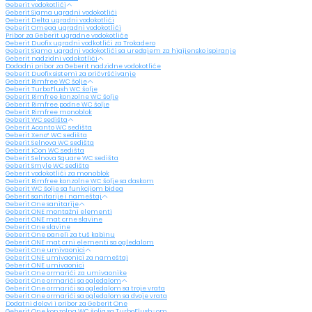
Geberit vodokotlići
Geberit Sigma ugradni vodokotlići
Geberit Delta ugradni vodokotlići
Geberit Omega ugradni vodokotlići
Pribor za Geberit ugradne vodokotliće
Geberit Duofix ugradni vodkotlići za Trokadero
Geberit Sigma ugradni vodokotlići sa uređajem za higijensko ispiranje
Geberit nadzidni vodokotlići
Dodadni pribor za Geberit nadzidne vodokotliće
Geberit Duofix sistemi za pričvršćivanje
Geberit Rimfree WC šolje
Geberit TurboFlush WC šolje
Geberit Rimfree konzolne WC šolje
Geberit Rimfree podne WC šolje
Geberit Rimfree monoblok
Geberit WC sedišta
Geberit Acanto WC sedišta
Geberit Xeno² WC sedišta
Geberit Selnova WC sedišta
Geberit iCon WC sedišta
Geberit Selnova Square WC sedišta
Geberit Smyle WC sedišta
Geberit vodokotlići za monoblok
Geberit Rimfree konzolne WC šolje sa daskom
Geberit WC šolje sa funkcijom bidea
Geberit sanitarije i nameštaj
Geberit One sanitarije
Geberit ONE montažni elementi
Geberit ONE mat crne slavine
Geberit One slavine
Geberit One paneli za tuš kabinu
Geberit ONE mat crni elementi sa ogledalom
Geberit One umivaonici
Geberit ONE umivaonici za nameštaj
Geberit ONE umivaonici
Geberit One ormarići za umivaonike
Geberit One ormarići sa ogledalom
Geberit One ormarići sa ogledalom sa troje vrata
Geberit One ormarići sa ogledalom sa dvoje vrata
Dodatni delovi i pribor za Geberit One
Geberit One konzolna WC šolja sa TurboFlush-om