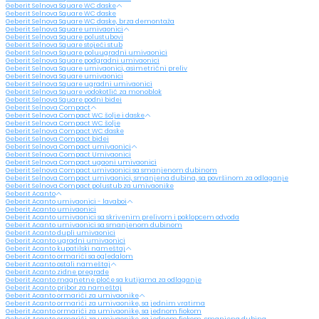
Geberit Selnova Square WC daske
Geberit Selnova Square WC daske
Geberit Selnova Square WC daske, brza demontaža
Geberit Selnova Square umivaonici
Geberit Selnova Square polustubovi
Geberit Selnova Square stojeći stub
Geberit Selnova Square poluugradni umivaonici
Geberit Selnova Square podgradni umivaonici
Geberit Selnova Square umivaonici, asimetrični preliv
Geberit Selnova Square umivaonici
Geberit Selnova Square ugradni umivaonici
Geberit Selnova Square vodokotlić za monoblok
Geberit Selnova Square podni bidei
Geberit Selnova Compact
Geberit Selnova Compact WC šolje i daske
Geberit Selnova Compact WC šolje
Geberit Selnova Compact WC daske
Geberit Selnova Compact bidei
Geberit Selnova Compact umivaonici
Geberit Selnova Compact Umivaonici
Geberit Selnova Compact ugaoni umivaonici
Geberit Selnova Compact umivaonici sa smanjenom dubinom
Geberit Selnova Compact umivaonici, smanjena dubina, sa površinom za odlaganje
Geberit Selnova Compact polustub za umivaonike
Geberit Acanto
Geberit Acanto umivaonici - lavaboi
Geberit Acanto umivaonici
Geberit Acanto umivaonici sa skrivenim prelivom i poklopcem odvoda
Geberit Acanto umivaonici sa smanjenom dubinom
Geberit Acanto dupli umivaonici
Geberit Acanto ugradni umivaonici
Geberit Acanto kupatilski nameštaj
Geberit Acanto ormarići sa ogledalom
Geberit Acanto ostali nameštaj
Geberit Acanto zidne pregrade
Geberit Acanto magnetne ploče sa kutijama za odlaganje
Geberit Acanto pribor za nameštaj
Geberit Acanto ormarići za umivaonike
Geberit Acanto ormarići za umivaonike, sa jednim vratima
Geberit Acanto ormarići za umivaonike, sa jednom fiokom
Geberit Acanto ormarići za umivaonike, sa jednom fiokom, smanjena dubina