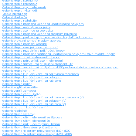
Geberit Mepla kolena 45°
Geberit Mepla kolena 90°
Geberit Mepla spojni elementi
Geberit Mepla T-komadi
Mepla ispitni čep
Geberit MasterFix
Geberit Mepla redukcije
Geberit Mepla prelazna kolena sa unutrašnjim navojem
Geberit Mepla rastavljive spojnice
Geberit Mepla spojnice za popravku
Geberit Mepla prelazna kolena sa spoljnim navojem
Geberit Mepla prelazni spojni elementi sa MeplaFix adapterom
Geberit prelazni komadi Mepla - Mapress
Geberit Mepla prelazni komadi
Geberit Mepla navojni prelazni komadi
Geberit Mepla razdelnici / priključci / čepovi
Geberit Mepla prelazne matice sa unutrašnjim navojem i ravnim dihtungom
Geberit Mepla završni elementi - čepovi
Geberit Mepla prirubnički spojni elementi
Geberit Mepla armaturni priključni elementi 90°
Geberit Mepla armaturni priključak od 90° predmontažni, sa zvučnom izolacijom
Geberit Mepla ventili
Geberit Mepla kuglični ventil sa pokrivnom rozetnom
Geberit Mepla kuglični ventil sa polugom
Geberit Mepla kuglični ventil sa ručicom
Geberit Mepla pribor
Geberit kuglični ventili
Geberit ventil Compact
Geberit Mepla ventili (M)
Geberit Mepla kuglični ventil sa pokrivnom rozetnom (V)
Geberit Mepla kuglični ventil sa polugom (V)
Geberit Mepla kuglični ventil sa ručicom (V)
Geberit ugradni kuglični ventili
Geberit razdelnik
Geberit Pluvia sistem
Geberit Pluvia ulivni elementi za žljebove
Geberit Pluvia ulivni elementi 25 l
Geberit Pluvia priključci za parnu branu
Geberit PluviaFlex sistem pričvršćenja
Geberit PluviaFix sistem pričvršćenja d40 - d200
Geberit PluviaFix sistem pričvršćenja d250 - d315