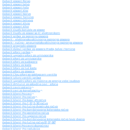
Geberit pisoari Pareo
Geberit pisoari Selva
Geberit pisoari Felix
Geberit pisoari Alex
Geberit pisoari Narva
Geberit pisoari Tamina
Geberit pisoari Selnova
Geberit pisoari Alivio
Geberit pisoari Aller
Geberit Duofix konzole za pisoar
Geberit Duofix za pisoar sa IC elektronikom
Geberit pribor za ispiranje pisoara
Geberit - elektronsko aktiviranje ispiranja pisoara
Geberit - ručno - pneumatsko aktiviranje ispiranja pisoara
Geberit pregrade pisoara
Geberit delovi i pribor za pisoare Preda, Selva i Tamina
Geberit sifoni i pribor
Geberit ugradni sifoni za umivaonike
Geberit sifoni za umivaonike
Geberit sifoni za sudopere
Geberit Sifoni za kade
Geberit Sifoni za tuš kade
Geberit sifoni za pisoare
Geberit Clou sifoni sa poklopcem ventila
Geberit izlivni ventili i pribor
Geberit ugradni sifoni za mašine za pranje veša i sudova
Geberit dihtunzi za odovdne cevi - sifone
Geberit cevni sistemi
Geberit cevi za kanalizaciju
Geberit Silent Pro cevi
Geberit Silent-Pro račve
Geberit Silent-Pro kose-45 račve
Geberit Silent-Pro T-87,5-90 račve
Geberit Silent-Pro lučna dvostruka račva
Geberit Silent-Pro kombinovana kolenasta račva
Geberit Silent-Pro paralelna račva
Geberit Silent-Pro ugaona račva
Geberit Silent-Pro kombinovana kolenasta račva leva-desna
Geberit Silent-Pro lučna račva 87,5°-90°
Geberit Silent Pro cevni dozračnici
Geberit Silent-Pro redukcije