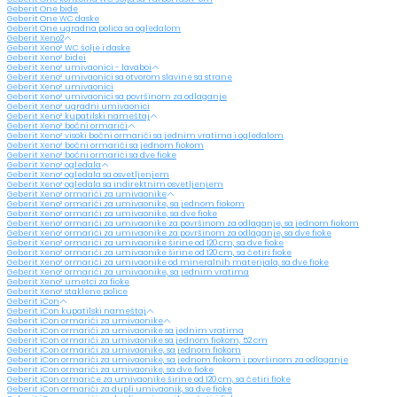
Geberit One bide
Geberit One WC daske
Geberit One ugradna polica sa ogledalom
Geberit Xeno2
Geberit Xeno² WC šolje i daske
Geberit Xeno² bidei
Geberit Xeno² umivaonici - lavaboi
Geberit Xeno² umivaonici sa otvorom slavine sa strane
Geberit Xeno² umivaonici
Geberit Xeno² umivaonici sa površinom za odlaganje
Geberit Xeno² ugradni umivaonici
Geberit Xeno² kupatilski nameštaj
Geberit Xeno² bočni ormarići
Geberit Xeno² visoki bočni ormarići sa jednim vratima i ogledalom
Geberit Xeno² bočni ormarići sa jednom fiokom
Geberit Xeno² bočni ormarići sa dve fioke
Geberit Xeno² ogledala
Geberit Xeno² ogledala sa osvetljenjem
Geberit Xeno² ogledala sa indirektnim osvetljenjem
Geberit Xeno² ormarići za umivaonike
Geberit Xeno² ormarići za umivaonike, sa jednom fiokom
Geberit Xeno² ormarići za umivaonike, sa dve fioke
Geberit Xeno² ormarići za umivaonike za površinom za odlaganje, sa jednom fiokom
Geberit Xeno² ormarići za umivaonike za površinom za odlaganje, sa dve fioke
Geberit Xeno² ormarići za umivaonike širine od 120 cm, sa dve fioke
Geberit Xeno² ormarići za umivaonike širine od 120 cm, sa četiri fioke
Geberit Xeno² ormarići za umivaonike od mineralnih materijala, sa dve fioke
Geberit Xeno² ormarići za umivaonike, sa jednim vratima
Geberit Xeno² umetci za fioke
Geberit Xeno² staklene police
Geberit iCon
Geberit iCon kupatilski nameštaj
Geberit iCon ormarići za umivaonike
Geberit iCon ormarići za umivaonike sa jednim vratima
Geberit iCon ormarići za umivaonike sa jednom fiokom, 52 cm
Geberit iCon ormarići za umivaonike, sa jednom fiokom
Geberit iCon ormarići za umivaonike, sa jednom fiokom i površinom za odlaganje
Geberit iCon ormarići za umivaonike, sa dve fioke
Geberit iCon ormariće za umivaonike širine od 120 cm, sa četiri fioke
Geberit iCon ormarići za dupli umivaonik, sa dve fioke