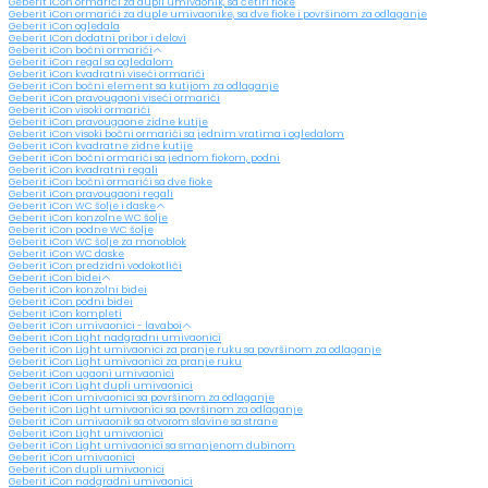
Geberit iCon ormarići za dupli umivaonik, sa četiri fioke
Geberit iCon ormarići za duple umivaonike, sa dve fioke i površinom za odlaganje
Geberit iCon ogledala
Geberit ICon dodatni pribor i delovi
Geberit iCon bočni ormarići
Geberit iCon regal sa ogledalom
Geberit iCon kvadratni viseći ormarići
Geberit iCon bočni element sa kutijom za odlaganje
Geberit iCon pravougaoni viseći ormarići
Geberit iCon visoki ormarići
Geberit iCon pravougaone zidne kutije
Geberit iCon visoki bočni ormarići sa jednim vratima i ogledalom
Geberit iCon kvadratne zidne kutije
Geberit iCon bočni ormarići sa jednom fiokom, podni
Geberit iCon kvadratni regali
Geberit iCon bočni ormarići sa dve fioke
Geberit iCon pravougaoni regali
Geberit iCon WC šolje i daske
Geberit iCon konzolne WC šolje
Geberit iCon podne WC šolje
Geberit iCon WC šolje za monoblok
Geberit iCon WC daske
Geberit iCon predzidni vodokotlići
Geberit iCon bidei
Geberit iCon konzolni bidei
Geberit iCon podni bidei
Geberit iCon kompleti
Geberit iCon umivaonici - lavaboi
Geberit iCon Light nadgradni umivaonici
Geberit iCon Light umivaonici za pranje ruku sa površinom za odlaganje
Geberit iCon Light umivaonici za pranje ruku
Geberit iCon ugaoni umivaonici
Geberit iCon Light dupli umivaonici
Geberit iCon umivaonici sa površinom za odlaganje
Geberit iCon Light umivaonici sa površinom za odlaganje
Geberit iCon umivaonik sa otvorom slavine sa strane
Geberit iCon Light umivaonici
Geberit iCon Light umivaonici sa smanjenom dubinom
Geberit iCon umivaonici
Geberit iCon dupli umivaonici
Geberit iCon nadgradni umivaonici