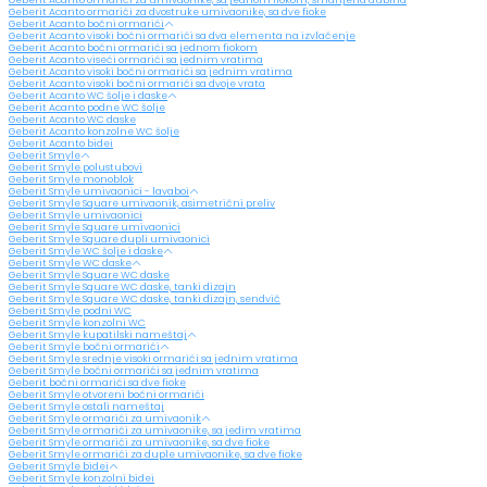
Geberit Acanto ormarići za dvostruke umivaonike, sa dve fioke
Geberit Acanto bočni ormarići
Geberit Acanto visoki bočni ormarići sa dva elementa na izvlačenje
Geberit Acanto bočni ormarići sa jednom fiokom
Geberit Acanto viseći ormarići sa jednim vratima
Geberit Acanto visoki bočni ormarići sa jednim vratima
Geberit Acanto visoki bočni ormarići sa dvoje vrata
Geberit Acanto WC šolje i daske
Geberit Acanto podne WC šolje
Geberit Acanto WC daske
Geberit Acanto konzolne WC šolje
Geberit Acanto bidei
Geberit Smyle
Geberit Smyle polustubovi
Geberit Smyle monoblok
Geberit Smyle umivaonici - lavaboi
Geberit Smyle Square umivaonik, asimetrični preliv
Geberit Smyle umivaonici
Geberit Smyle Square umivaonici
Geberit Smyle Square dupli umivaonici
Geberit Smyle WC šolje i daske
Geberit Smyle WC daske
Geberit Smyle Square WC daske
Geberit Smyle Square WC daske, tanki dizajn
Geberit Smyle Square WC daske, tanki dizajn, sendvič
Geberit Smyle podni WC
Geberit Smyle konzolni WC
Geberit Smyle kupatilski nameštaj
Geberit Smyle bočni ormarići
Geberit Smyle srednje visoki ormarići sa jednim vratima
Geberit Smyle bočni ormarići sa jednim vratima
Geberit bočni ormarići sa dve fioke
Geberit Smyle otvoreni bočni ormarići
Geberit Smyle ostali nameštaj
Geberit Smyle ormarići za umivaonik
Geberit Smyle ormarići za umivaonike, sa jedim vratima
Geberit Smyle ormarići za umivaonike, sa dve fioke
Geberit Smyle ormarići za duple umivaonike, sa dve fioke
Geberit Smyle bidei
Geberit Smyle konzolni bidei