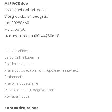
MI PIACE doo
Ovlašćeni Geberit servis
Višegradska 24 Beograd
PIB 109288559
MB 21155756
TR Banca Intesa 160-442695-18
Uslovi korišćenja
Uslovi online kupavine
Politika privatnosti
Prava potrošača prilikom kupovine na internetu
Reklamacije
Pravo na odustajanje
Izjava o odricanju odgovornosti
Povraćaj novca
Kontaktirajte nas: