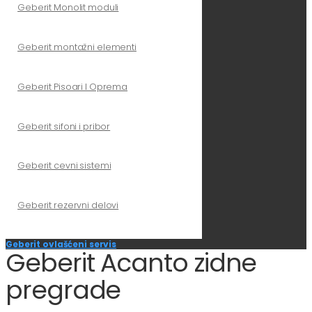
Geberit Monolit moduli
Geberit montažni elementi
Geberit Pisoari I Oprema
Geberit sifoni i pribor
Geberit cevni sistemi
Geberit rezervni delovi
Geberit ovlašćeni servis
Geberit Acanto zidne
pregrade