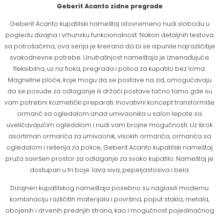
Geberit Acanto zidne pregrade
Geberit Acanto kupatilski nameštaj istovremeno nudi slobodu u
pogledu dizajna i vrhunsku funkcionalnost. Nakon detaljnih testova
sa potrošačima, ova serija je kreirana da bi se ispunile najrazličitije
svakodnevne potrebe. Unutrašnjost nameštaja je iznenađujuće
fleksibilna, uz niz fioka, pregrada i polica za kupatilo bez loma.
Magnetne ploče, koje mogu da se postave na zid, omogućavaju
da se posude za odlaganje ili držači postave tačno tamo gde su
vam potrebni kozmetički preparati. Inovativni koncept transformiše
ormarić sa ogledalom iznad umivaonika u salon lepote sa
uveličavajućim ogledalom i nudi vam brojne mogućnosti. Uz širok
asortiman ormarića za umivaonik, visokih ormarića, ormarića sa
ogledalom i rešenja za police, Geberit Acanto kupatilski nameštaj
pruža savršen prostor za odlaganje za svako kupatilo. Nameštaj je
dostupan u tri boje: lava siva, pepeljastosiva i bela.
Dizajneri kupatilskog nameštaja posebno su naglasili modernu
kombinaciju različitih materijala i površina, poput stakla, metala,
obojenih i drvenih prednjih strana, kao i mogućnost pojedinačnog