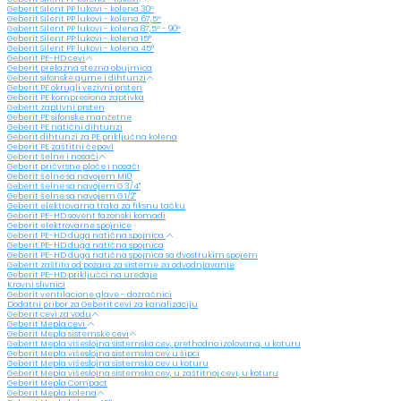
Geberit Silent PP lukovi - kolena 30º
Geberit Silent PP lukovi - kolena 67,5º
Geberit Silent PP lukovi - kolena 87,5º - 90º
Geberit Silent PP lukovi - kolena 15°
Geberit Silent PP lukovi - kolena 45°
Geberit PE-HD cevi
Geberit prelazna stezna obujmica
Geberit sifonske gume i dihtunzi
Geberit PE okrugli vezivni prsten
Geberit PE kompresiona zaptivka
Geberit zaptivni prsten
Geberit PE sifonske manžetne
Geberit PE natični dihtunzi
Geberit dihtunzi za PE priključna kolena
Geberit PE zaštitni čepovi
Geberit šelne i nosači
Geberit pričvrsne ploče i nosači
Geberit šelne sa navojem M10
Geberit šelne sa navojem G 3/4"
Geberit šelne sa navojem G 1/2"
Geberit elektrovarna traka za fiksnu tačku
Geberit PE-HD sovent fazonski komadi
Geberit elektrovarne spojnice
Geberit PE-HD duga natična spojnica
Geberit PE-HD duga natična spojnica
Geberit PE-HD duga natična spojnica sa dvostrukim spojem
Geberit zaštita od požara za sisteme za odvodnjavanje
Geberit PE-HD priključci na uređaje
Krovni slivnici
Geberit ventilacione glave - dozračnici
Dodatni pribor za Geberit cevi za kanalizaciju
Geberit cevi za vodu
Geberit Mepla cevi
Geberit Mepla sistemske cevi
Geberit Mepla višeslojna sistemska cev, prethodno izolovana, u koturu
Geberit Mepla višeslojna sistemska cev u šipci
Geberit Mepla višeslojna sistemska cev u koturu
Geberit Mepla višeslojna sistemska cev, u zaštitnoj cevi, u koturu
Geberit Mepla Compact
Geberit Mepla kolena