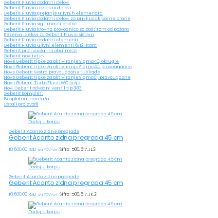
Geberit Pluvia dodatni delovi
Geberit Pluvia rezervni delovi
Geberit Pluvia grejanje ulivnih elemenata
Geberit Pluvia dodatni delovi za priključak parne brane
Geberit Pluvia sigurnosni prelivi
Geberit Pluvia krovna provodnica sa zaštitom od požara
Rezervni delovi za Geberit Pluvia sistem
Geberit Pluvia dodatni elementi
Geberit Pluvia ulivni elementi 6/12 litara
Geberit protivpožarna obujmica
Geberit noviteti
Nove Geberit tipke za aktiviranje Sigma40, okrugle
Nove Geberit tipke za aktiviranje Sigma40, pravougaone
Nove Geberit Sestra pravougaone tuš kade
Nove Geberit tipke za aktiviranje Sigma01, pravougaone
Nove Geberit TurboFlush WC šolje
Novi Geberit odvodni ventil tip 383
Geberit kompleti
Besplatna montaža
Ostali proizvodi
Dodaj u korpu
Geberit Acanto zidne pregrade
Geberit Acanto zidna pregrada 45 cm
18,600.00
RSD
Šifra: 500.617.JL.2
sa PDV-om
Dodaj u korpu
Geberit Acanto zidne pregrade
Geberit Acanto zidna pregrada 45 cm
18,600.00
RSD
Šifra: 500.617.JK.2
sa PDV-om
Dodaj u korpu