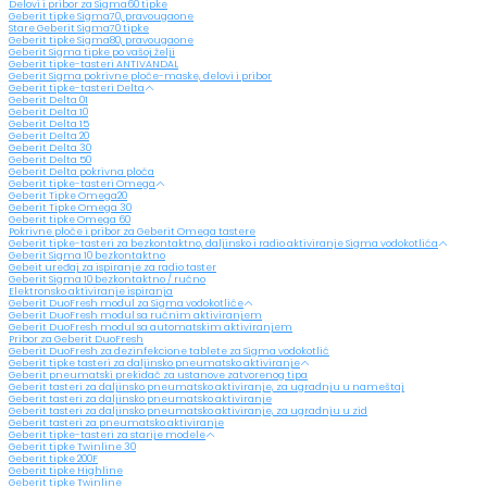
Delovi i pribor za Sigma60 tipke
Geberit tipke Sigma70, pravougaone
Stare Geberit Sigma70 tipke
Geberit tipke Sigma80, pravougaone
Geberit Sigma tipke po vašoj želji
Geberit tipke-tasteri ANTIVANDAL
Geberit Sigma pokrivne ploče-maske, delovi i pribor
Geberit tipke-tasteri Delta
Geberit Delta 01
Geberit Delta 10
Geberit Delta 15
Geberit Delta 20
Geberit Delta 30
Geberit Delta 50
Geberit Delta pokrivna ploča
Geberit tipke-tasteri Omega
Geberit Tipke Omega20
Geberit Tipke Omega 30
Geberit tipke Omega 60
Pokrivne ploče i pribor za Geberit Omega tastere
Geberit tipke-tasteri za bezkontaktno, daljinsko i radio aktiviranje Sigma vodokotlića
Geberit Sigma 10 bezkontaktno
Gebeit uređaj za ispiranje za radio taster
Geberit Sigma 10 bezkontaktno / ručno
Elektronsko aktiviranje ispiranja
Geberit DuoFresh modul za Sigma vodokotliće
Geberit DuoFresh modul sa ručnim aktiviranjem
Geberit DuoFresh modul sa automatskim aktiviranjem
Pribor za Geberit DuoFresh
Geberit DuoFresh za dezinfekcione tablete za Sigma vodokotlić
Geberit tipke tasteri za daljinsko pneumatsko aktiviranje
Geberit pneumatski prekidač za ustanove zatvorenog tipa
Geberit tasteri za daljinsko pneumatsko aktiviranje, za ugradnju u nameštaj
Geberit tasteri za daljinsko pneumatsko aktiviranje
Geberit tasteri za daljinsko pneumatsko aktiviranje, za ugradnju u zid
Geberit tasteri za pneumatsko aktiviranje
Geberit tipke-tasteri za starije modele
Geberit tipke Twinline 30
Geberit tipke 200F
Geberit tipke Highline
Geberit tipke Twinline