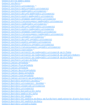
Geberit Smyle podni bidei
Geberit Variform
Geberit VariForm umivaonici
Geberit VariForm poluugradni umivaonici
Geberit VariForm podgradni umivaonici
Geberit VariForm okrugli podgradni umivaonici
Geberit VariForm ovalni podgradni umivaonici
Geberit VariForm elipsasti podgradni umivaonici
Geberit VariForm četvorougaoni podgradni umivaonici
Geberit VariForm nadgradni umivaonici
Geberit VariForm okrugli nadgradni umivaonici
Geberit VariForm ovalni nadgradni umivaonici
Geberit VariForm elipsasti nadgradni umivaonici
Geberit VariForm četvorougaoni nadgradni umivaonici
Geberit VariForm ugradni umivaonici
Geberit VariForm okrugli ugradni umivaonici
Geberit VariForm ovalni ugradni umivaonici
Geberit VariForm eliptični ugradni umivaonici
Geberit VariForm četvorougaoni ugradni umivaonici
Geberit VariForm nameštaj
Geberit VariForm ormarići za nadgradni umivaonik, sa tri fioke
Geberit VariForm ormarići za nadgradni umivaonik, sa jednom fiokom
Geberit VariForm ormarići za nadgradni umivaonik, sa dve fioke
Geberit VariForm umeci za fioku
Geberit Option ogledala
Geberit Option Plus ogledala
Geberit Option ogledala
Geberit Option Round ogledala
Geberit Option Basic ogledala
Geberit Option Oval ogledala
Geberit Option ormarići sa ogledalom
Geberit Bambini program za decu
Geberit Bambini umivaonici - lavaboi
Geberit Bambini višestruki umivaonici
Geberit Bambini umivaonici
Geberit Bambini konzolne WC šolje
Geberit Bambini podne WC šolje
Geberit Bambini WC daske
Geberit Bambini WC sedište za decu, sa funkcijom podupiranja, dizajn kornjače
Geberit Bambini WC sedište za decu
Geberit Bambini ugradne kade