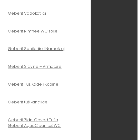
Geberit Vodokotlići
Geberit Rimfree WC šolje
Geberit Sanitarije I Nameštaj
Geberit Slavine – Armature
Geberit Tuš Kade i Kabine
Geberit tuš kanalice
Geberit Zidni Odvod Tuša
Geberit AquaClean tuš WC